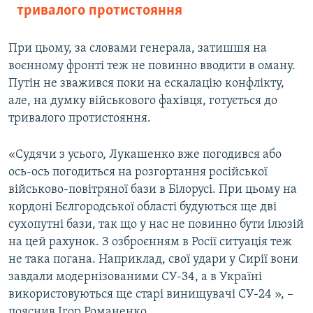
тривалого протистояння
При цьому, за словами генерала, затишшя на
воєнному фронті теж не повинно вводити в оману.
Путін не зважився поки на ескалацію конфлікту,
але, на думку військового фахівця, готується до
тривалого протистояння.
«Судячи з усього, Лукашенко вже погодився або
ось-ось погодиться на розгортання російської
військово-повітряної бази в Білорусі. При цьому на
кордоні Бєлгородської області будуються ще дві
сухопутні бази, так що у нас не повинно бути ілюзій
на цей рахунок. З озброєнням в Росії ситуація теж
не така погана. Наприклад, свої удари у Сирії вони
завдали модернізованими СУ-34, а в Україні
використовуються ще старі винищувачі СУ-24 », –
пояснив Ігор Романенко.