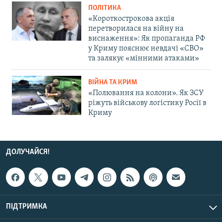
ПОЛІТИКА
«Короткострокова акція
перетворилася на війну на
виснаження»: Як пропаганда РФ
у Криму пояснює невдачі «СВО»
та залякує «мінними атаками»
ВІЙНА ТА КРИМ
«Полювання на колони». Як ЗСУ
ріжуть військову логістику Росії в
Криму
ДОЛУЧАЙСЯ!
ПІДТРИМКА