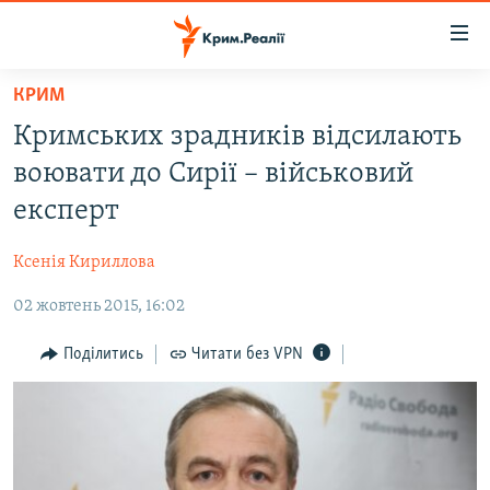
Доступність
посилання
Перейти
КРИМ
до
НОВИНИ
Кримських зрадників відсилають
основного
ВОДА.КРИМ
матеріалу
воювати до Сирії – військовий
ВІДЕО ТА ФОТО
Перейти
експерт
до
ПОЛІТИКА
основної
Ксенія Кириллова
БЛОГИ
навігації
Перейти
02 жовтень 2015, 16:02
ПОГЛЯД
до
ІНТЕРВ'Ю
Поділитись
Читати без VPN
пошуку
ВСЕ ЗА ДЕНЬ
СПЕЦПРОЕКТИ
ЯК ОБІЙТИ БЛОКУВАННЯ
ДЕПОРТАЦІЯ