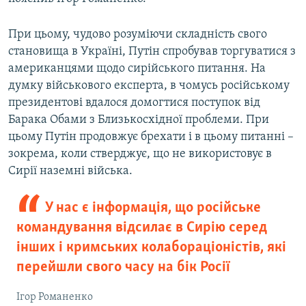
При цьому, чудово розуміючи складність свого
становища в Україні, Путін спробував торгуватися з
американцями щодо сирійського питання. На
думку військового експерта, в чомусь російському
президентові вдалося домогтися поступок від
Барака Обами з Близькосхідної проблеми. При
цьому Путін продовжує брехати і в цьому питанні –
зокрема, коли стверджує, що не використовує в
Сирії наземні війська.
У нас є інформація, що російське
командування відсилає в Сирію серед
інших і кримських колабораціоністів, які
перейшли свого часу на бік Росії
Ігор Романенко