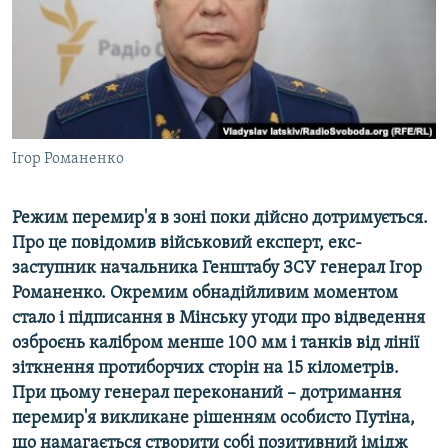
ВІДЕОУРОКИ «ELIFBE»
Русский
СВІДЧЕННЯ ОКУПАЦІЇ
Qırımtatar
УКРАЇНСЬКА ПРОБЛЕМА КРИМУ
ДОЛУЧАЙСЯ!
ІНФОГРАФІКА
Ігор Романенко
Режим перемир'я в зоні поки дійсно дотримується.
Усі сайти RFE/RL
Про це повідомив військовий експерт, екс-
заступник начальника Генштабу ЗСУ генерал Ігор
Романенко. Окремим обнадійливим моментом
стало і підписання в Мінську угоди про відведення
озброєнь калібром менше 100 мм і танків від лінії
зіткнення протиборчих сторін на 15 кілометрів.
При цьому генерал переконаний – дотримання
перемир'я викликане рішенням особисто Путіна,
що намагається створити собі позитивний імідж