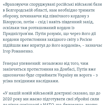
«Враховуючи споруджувані російські військові бази
в Бєлгородській області, нам необхідно тримати
оборону, починаючи від північного кордону з
Білоруссю, потім – схід і навіть південний захід,
оскільки там розташований кордон із
Придністров'ям. Путін розуміє, що через його дії
кордони протистояння західного світу з Росією
підійшли вже впритул до його кордонів», – зазначає
Ігор Романенко.
Генерал упевнений: незалежно від того, чим
закінчиться протистояння на Донбасі, Путін вже
однозначно буде сприймати Україну як ворога – з
усіма похідними наслідками.
«У нашій новій військовій доктрині сказано, що до
2020 року ми маємо підготувати свої збройні сили