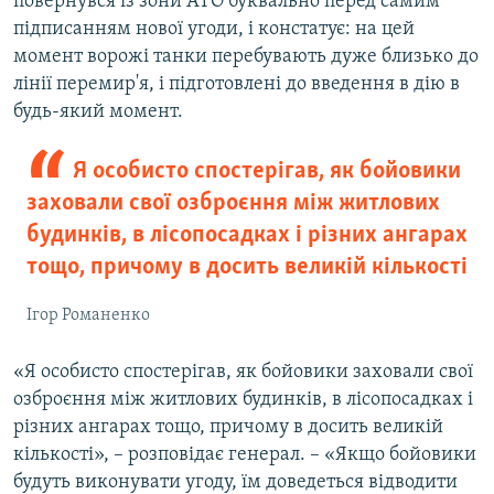
повернувся із зони АТО буквально перед самим
підписанням нової угоди, і констатує: на цей
момент ворожі танки перебувають дуже близько до
лінії перемир'я, і підготовлені до введення в дію в
будь-який момент.
Я особисто спостерігав, як бойовики
заховали свої озброєння між житлових
будинків, в лісопосадках і різних ангарах
тощо, причому в досить великій кількості
Ігор Романенко
«Я особисто спостерігав, як бойовики заховали свої
озброєння між житлових будинків, в лісопосадках і
різних ангарах тощо, причому в досить великій
кількості», – розповідає генерал. – «Якщо бойовики
будуть виконувати угоду, їм доведеться відводити