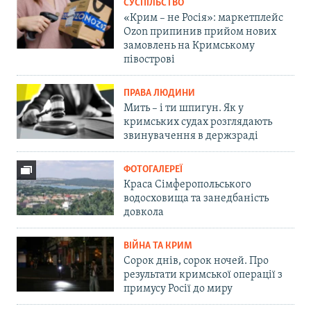
СУСПІЛЬСТВО
«Крим – не Росія»: маркетплейс
Ozon припинив прийом нових
замовлень на Кримському
півострові
ПРАВА ЛЮДИНИ
Мить – і ти шпигун. Як у
кримських судах розглядають
звинувачення в держзраді
ФОТОГАЛЕРЕЇ
Краса Сімферопольського
водосховища та занедбаність
довкола
ВІЙНА ТА КРИМ
Сорок днів, сорок ночей. Про
результати кримської операції з
примусу Росії до миру