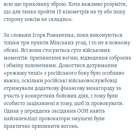
всю цю приховану зброю. Хоча важливо розуміти,
що для танка пройти 15 кілометрів на ту або іншу
сторону зовсім не складно».
За словами Ігоря Романенка, поки виконуються
тільки три пункти Мінських угод, і то не в повному
обсязі. Всі вони стосуються суто військових
моментів: припинення вогню, відведення озброєнь
і обміну полоненими. Домогтися дотримання
«режиму тиші» з російського боку було особливо
важко, оскільки російські військовослужбовці
отримували додаткову фінансову винагороду за
участь у конкретних бойових діях, і тому були
особисто зацікавлені в тому, щоб їх провокувати.
Однак у переддень засідання ООН навіть
найзапекліші провокатори змушені були
практично припинити вогонь.