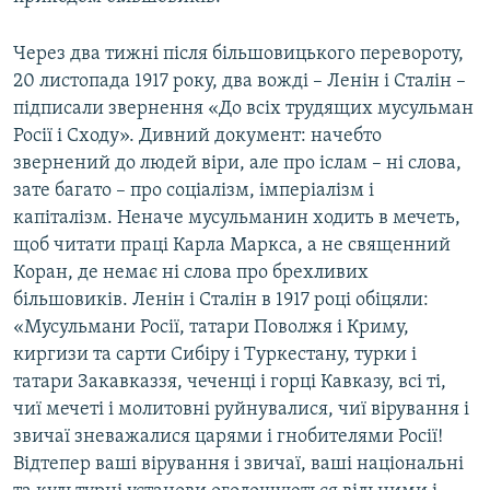
Через два тижні після більшовицького перевороту,
20 листопада 1917 року, два вожді – Ленін і Сталін –
підписали звернення «До всіх трудящих мусульман
Росії і Сходу». Дивний документ: начебто
звернений до людей віри, але про іслам – ні слова,
зате багато – про соціалізм, імперіалізм і
капіталізм. Неначе мусульманин ходить в мечеть,
щоб читати праці Карла Маркса, а не священний
Коран, де немає ні слова про брехливих
більшовиків. Ленін і Сталін в 1917 році обіцяли:
«Мусульмани Росії, татари Поволжя і Криму,
киргизи та сарти Сибіру і Туркестану, турки і
татари Закавказзя, чеченці і горці Кавказу, всі ті,
чиї мечеті і молитовні руйнувалися, чиї вірування і
звичаї зневажалися царями і гнобителями Росії!
Відтепер ваші вірування і звичаї, ваші національні