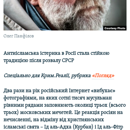
ВІДЕОУРОКИ «ELIFBE»
Русский
СВІДЧЕННЯ ОКУПАЦІЇ
Qırımtatar
УКРАЇНСЬКА ПРОБЛЕМА КРИМУ
ДОЛУЧАЙСЯ!
Олег Панфілов
ІНФОГРАФІКА
Антиісламська істерика в Росії стала стійкою
традицією після розвалу СРСР
Усі сайти RFE/RL
Спеціально для Крим.Реалії, рубрика
«Погляд»
Два рази на рік російський Інтернет «вибухає»
фотографіями, на яких сотні тисяч мусульман
рівними рядами заповнюють околиці трьох (всього
трьох) московських мечетей. Це реакція росіян на
нечисленні, на відміну від християнських
ісламські свята – Ід аль-Адха (Курбан) і Ід аль-Фітр