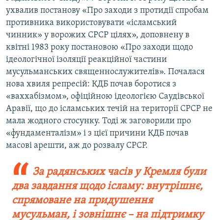
ухвалив постанову «Про заходи з протидії спробам
противника використовувати «ісламський
чинник» у ворожих СРСР цілях», доповнену в
квітні 1983 року постановою «Про заходи щодо
ідеологічної ізоляції реакційної частини
мусульманських священнослужителів». Почалася
нова хвиля репресій: КДБ почав боротися з
«ваххабізмом», офіційною ідеологією Саудівської
Аравії, що до ісламських течій на території СРСР не
мала жодного стосунку. Тоді ж заговорили про
«фундаменталізм» і з цієї причини КДБ почав
масові арешти, аж до розвалу СРСР.
За радянських часів у Кремля були
два завдання щодо ісламу: внутрішнє,
спрямоване на придушення
мусульман, і зовнішнє – на підтримку