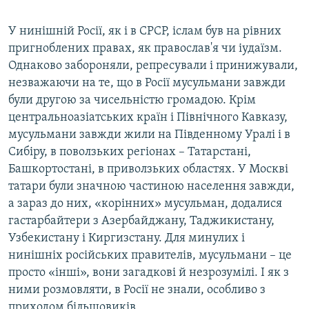
У нинішній Росії, як і в СРСР, іслам був на рівних
пригноблених правах, як православ'я чи іудаїзм.
Однаково забороняли, репресували і принижували,
незважаючи на те, що в Росії мусульмани завжди
були другою за чисельністю громадою. Крім
центральноазіатських країн і Північного Кавказу,
мусульмани завжди жили на Південному Уралі і в
Сибіру, в поволзьких регіонах – Татарстані,
Башкортостані, в приволзьких областях. У Москві
татари були значною частиною населення завжди,
а зараз до них, «корінних» мусульман, додалися
гастарбайтери з Азербайджану, Таджикистану,
Узбекистану і Киргизстану. Для минулих і
нинішніх російських правителів, мусульмани – це
просто «інші», вони загадкові й незрозумілі. І як з
ними розмовляти, в Росії не знали, особливо з
приходом більшовиків.