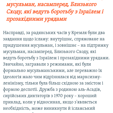
мусульман, насамперед, Близького
Сходу, які ведуть боротьбу з Ізраїлем і
прозахідними урядами
Насправді, за радянських часів у Кремля були два
завдання щодо ісламу: внутрішнє, спрямоване на
придушення мусульман, і зовнішнє – на підтримку
мусульман, насамперед, Близького Сходу, які
ведуть боротьбу з Ізраїлем і прозахідними урядами.
Звичайно, загравали з режимами, які були
формально мусульманськими, але переважно їх
ідеологія мало чим відрізнялася від марксизму-
ленінізму, тільки була більш східною за змістом і
формою деспотії. Дружба з родиною аль-Асадів,
сирійських диктаторів з 1970 року – хороший
приклад, коли у відносинах, якщо з'являється
необхідність, може виникнути й ісламський