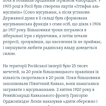
хоча й обзивали офіційним терміном «інородці». У
1905 році в Росії була створена партія «Іттифак аль-
муслімін» (Союз мусульман, а після установи
Державної думи в її складі була сформована
мусульманська фракція з семи осіб, що діяла з 1906
до 1917 року. Більшовики трохи погралися в
ліберальні ігри з віруючими, а потім почали
репресії, зрозумівши, що населення їх не приймає,
і змушувати любити радянську владу доведеться
силою.
На території Російської імперії було 25 тисяч
мечетей, за 20 років більшовицького правління їх
кількість скоротилася в 20 разів. Поки більшовики
захоплювали Північний Кавказ, вони намагалися
загравати з мусульманами. 2 квітня 1920 року в
Реввійськраді Кавказького фронту Григорію
Орджонікідзе Ленін наказував «діяти обережно і