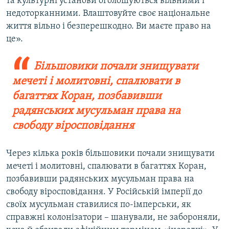
та культурні установи оголошуються вільними і
недоторканними. Влаштовуйте своє національне
життя вільно і безперешкодно. Ви маєте право на
це».
Більшовики почали знищувати
мечеті і молитовні, спалювати в
багаттях Коран, позбавивши
радянських мусульман права на
свободу віросповідання
Через кілька років більшовики почали знищувати
мечеті і молитовні, спалювати в багаттях Коран,
позбавивши радянських мусульман права на
свободу віросповідання. У Російській імперії до
своїх мусульман ставилися по-імперськи, як
справжні колонізатори – шанували, не забороняли,