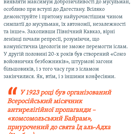
виявляти максимум доброзичливості до мусульман,
особливо при вступі до Дагестану. Всіляко
демонструйте і притому найурочистішим чином
симпатії до мусульман, їх автономії, незалежності
та інше». Захопивши Північний Кавказ, вірні
ленінці почали репресії, розуміючи, що
комуністична ідеологія не зможе перемогти іслам.
У другій половині 20-х років був створений «Союз
войовничих безбожників», штурмові загони
більшовиків, і з того часу гри з ісламом
закінчилися. Як, втім, і з іншими конфесіями.
У 1923 році був організований
Всеросійський місячник
антирелігійної пропаганди –
«комсомольський Байрам»,
приурочений до свята Ід аль-Адха