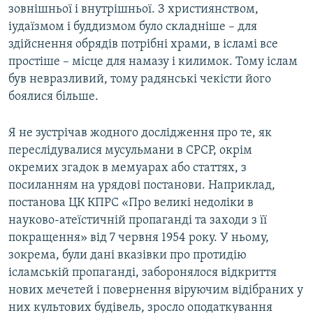
зовнішньої і внутрішньої. З християнством,
іудаїзмом і буддизмом було складніше – для
здійснення обрядів потрібні храми, в ісламі все
простіше – місце для намазу і килимок. Тому іслам
був невразливий, тому радянські чекісти його
боялися більше.
Я не зустрічав жодного дослідження про те, як
переслідувалися мусульмани в СРСР, окрім
окремих згадок в мемуарах або статтях, з
посиланням на урядові постанови. Наприклад,
постанова ЦК КПРС «Про великі недоліки в
науково-атеїстичній пропаганді та заходи з її
покращення» від 7 червня 1954 року. У ньому,
зокрема, були дані вказівки про протидію
ісламській пропаганді, заборонялося відкриття
нових мечетей і повернення віруючим відібраних у
них культових будівель, зросло оподаткування