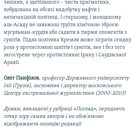
чинник, а здебільшого – чиста прагматика,
побудована на обсязі видобутку нафти і
антизахідній політиці. І старшому, і молодшому
аль-Асаду не заважало труїти хімічною зброєю
мусульман-курдів або садити в тюрми опонентів з
сунітів. Підла політика Кремля може зіграти огидну
роль у протистоянні шиїтів і сунітів, яке і без того
загострене через протистоянні Ірану і Саудівської
Аравії.
Олег Панфілов
,
професор Державного університету
Ілії (Грузія), засновник і директор московського
Центру екстремальної журналістики (2000-2010)
Думки, викладені у рубриці «Погляд», передають
точку зору самих авторів і не обов'язково
відображають позицію редакції