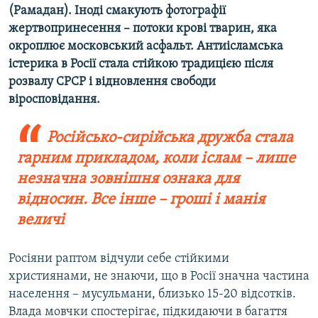
(Рамадан). Іноді смакують фотографії
жертвопринесення – потоки крові тварин, яка
окроплює московський асфальт. Антиісламська
істерика в Росії стала стійкою традицією після
розвалу СРСР і відновлення свободи
віросповідання.
Російсько-сирійська дружба стала
гарним прикладом, коли іслам – лише
незначна зовнішня ознака для
відносин. Все інше – гроші і манія
величі
Росіяни раптом відчули себе стійкими
християнами, не знаючи, що в Росії значна частина
населення – мусульмани, близько 15-20 відсотків.
Влада мовчки спостерігає, підкидаючи в багаття