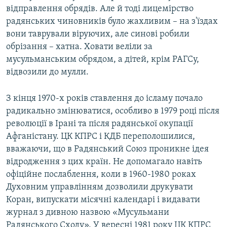
відправлення обрядів. Але й тоді лицемірство
радянських чиновників було жахливим – на з'їздах
вони таврували віруючих, але синові робили
обрізання – хатна. Ховати веліли за
мусульманським обрядом, а дітей, крім РАГСу,
відвозили до мулли.
З кінця 1970-х років ставлення до ісламу почало
радикально змінюватися, особливо в 1979 році після
революції в Ірані та після радянської окупації
Афганістану. ЦК КПРС і КДБ переполошилися,
вважаючи, що в Радянський Союз проникне ідея
відродження з цих країн. Не допомагало навіть
офіційне послаблення, коли в 1960-1980 роках
Духовним управлінням дозволили друкувати
Коран, випускати місячні календарі і видавати
журнал з дивною назвою «Мусульмани
Радянського Сходу». У вересні 1981 року ЦК КПРС