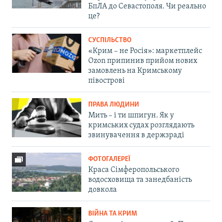
БпЛА до Севастополя. Чи реально
це?
СУСПІЛЬСТВО
«Крим – не Росія»: маркетплейс
Ozon припинив прийом нових
замовлень на Кримському
півострові
ПРАВА ЛЮДИНИ
Мить – і ти шпигун. Як у
кримських судах розглядають
звинувачення в держзраді
ФОТОГАЛЕРЕЇ
Краса Сімферопольського
водосховища та занедбаність
довкола
ВІЙНА ТА КРИМ