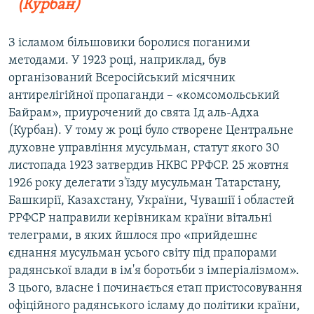
(Курбан)
З ісламом більшовики боролися поганими
методами. У 1923 році, наприклад, був
організований Всеросійський місячник
антирелігійної пропаганди – «комсомольський
Байрам», приурочений до свята Ід аль-Адха
(Курбан). У тому ж році було створене Центральне
духовне управління мусульман, статут якого 30
листопада 1923 затвердив НКВС РРФСР. 25 жовтня
1926 року делегати з'їзду мусульман Татарстану,
Башкирії, Казахстану, України, Чувашії і областей
РРФСР направили керівникам країни вітальні
телеграми, в яких йшлося про «прийдешнє
єднання мусульман усього світу під прапорами
радянської влади в ім'я боротьби з імперіалізмом».
З цього, власне і починається етап пристосовування
офіційного радянського ісламу до політики країни,