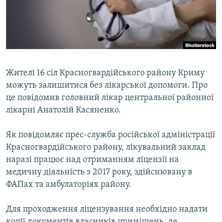
ВІДЕОУРОКИ «ELIFBE»
Русский
СВІДЧЕННЯ ОКУПАЦІЇ
Qırımtatar
УКРАЇНСЬКА ПРОБЛЕМА КРИМУ
ДОЛУЧАЙСЯ!
ІНФОГРАФІКА
Жителі 16 сіл Красногвардійського району Криму
можуть залишитися без лікарської допомоги. Про
це повідомив головний лікар центральної районної
Усі сайти RFE/RL
лікарні Анатолій Касяненко.
Як повідомляє прес-служба російської адміністрації
Красногвардійського району, лікувальний заклад
наразі працює над отриманням ліцензії на
медичну діяльність з 2017 року, здійснювану в
ФАПах та амбулаторіях району.
Для проходження ліцензування необхідно надати
копії документів власників приміщень, де