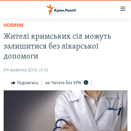
Доступність
посилання
Перейти
НОВИНИ
до
НОВИНИ
Жителі кримських сіл можуть
основного
ВОДА.КРИМ
матеріалу
залишитися без лікарської
ВІДЕО ТА ФОТО
Перейти
допомоги
до
ПОЛІТИКА
основної
09 жовтень 2015, 15:31
БЛОГИ
навігації
Перейти
Поділитись
Читати без VPN
ПОГЛЯД
до
ІНТЕРВ'Ю
пошуку
ВСЕ ЗА ДЕНЬ
СПЕЦПРОЕКТИ
ЯК ОБІЙТИ БЛОКУВАННЯ
ДЕПОРТАЦІЯ