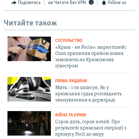
Поділитись
Читати без VPN
Follow us
Читайте також
СУСПІЛЬСТВО
«Крим – не Росія»: маркетплейс
Ozon припинив прийом нових
замовлень на Кримському
півострові
ПРАВА ЛЮДИНИ
Мить – і ти шпигун. Як у
кримських судах розглядають
звинувачення в держзраді
ВІЙНА ТА КРИМ
Сорок днів, сорок ночей. Про
результати кримської операції з
примусу Росії до миру