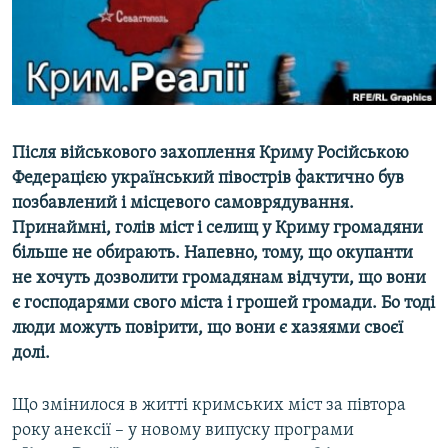
ВІДЕОУРОКИ «ELIFBE»
Русский
СВІДЧЕННЯ ОКУПАЦІЇ
Qırımtatar
УКРАЇНСЬКА ПРОБЛЕМА КРИМУ
ДОЛУЧАЙСЯ!
ІНФОГРАФІКА
Після військового захоплення Криму Російською
Федерацією український півострів фактично був
позбавлений і місцевого самоврядування.
Усі сайти RFE/RL
Принаймні, голів міст і селищ у Криму громадяни
більше не обирають. Напевно, тому, що окупанти
не хочуть дозволити громадянам відчути, що вони
є господарями свого міста і грошей громади. Бо тоді
люди можуть повірити, що вони є хазяями своєї
долі.
Що змінилося в житті кримських міст за півтора
року анексії – у новому випуску програми