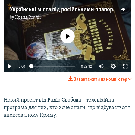
Українські міста під російськими прапорами
by
Крим.Реалії
No media source currently available
0:00
0:22:32
Завантажити на комп'ютер
Новий проект від
Радiо Свобода
– телевізійна
програма для тих, хто хоче знати, що відбувається в
анексованому Криму.