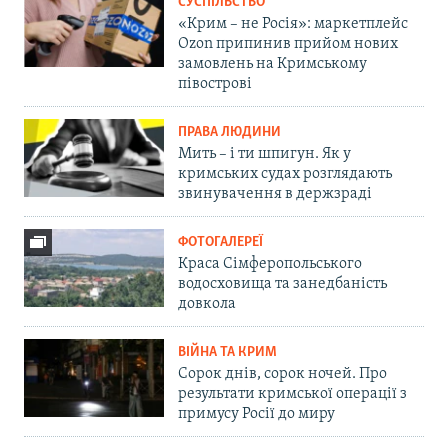
СУСПІЛЬСТВО
«Крим – не Росія»: маркетплейс
Ozon припинив прийом нових
замовлень на Кримському
півострові
ПРАВА ЛЮДИНИ
Мить – і ти шпигун. Як у
кримських судах розглядають
звинувачення в держзраді
ФОТОГАЛЕРЕЇ
Краса Сімферопольського
водосховища та занедбаність
довкола
ВІЙНА ТА КРИМ
Сорок днів, сорок ночей. Про
результати кримської операції з
примусу Росії до миру