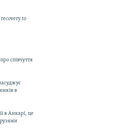
recovery to
про співчуття
 засуджує
ників в
 в Анкарі, це
друзями