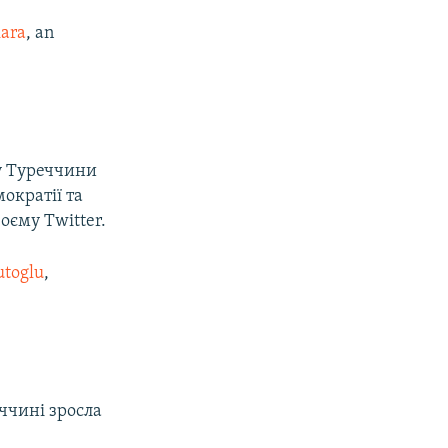
ara
, an
ру Туреччини
ократії та
оєму Twitter.
toglu
,
еччині зросла