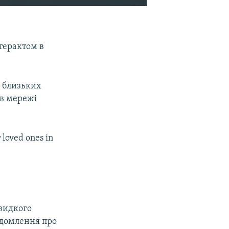
EMBED
SHARE
терактом в
х близьких
 в мережі
 loved ones in
видкого
ідомлення про