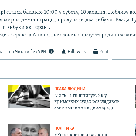
рі стався близько 10:00 у суботу, 10 жовтня. Поблизу во
я мирна демонстрація, пролунали два вибухи. Влада 
 ці вибухи як теракт.
див теракт в Анкарі і висловив співчуття родичам заги
ь
Читати без VPN
Follow us
Print
ПРАВА ЛЮДИНИ
Мить – і ти шпигун. Як у
кримських судах розглядають
звинувачення в держзраді
ПОЛІТИКА
«Короткострокова акція