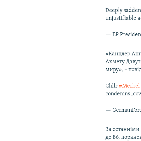
Deeply sadden
unjustifiable a
— EP Presiden
«Канцлер Анґ
Ахмету Давуто
миру», – пові
Chllr
#Merkel
condemns „cow
— GermanFore
За останніми 
до 86, поране