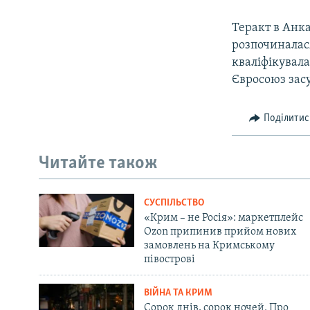
Теракт в Анка
розпочиналас
кваліфікувала
Євросоюз засу
Поділитис
Читайте також
СУСПІЛЬСТВО
«Крим – не Росія»: маркетплейс
Ozon припинив прийом нових
замовлень на Кримському
півострові
ВІЙНА ТА КРИМ
Сорок днів, сорок ночей. Про