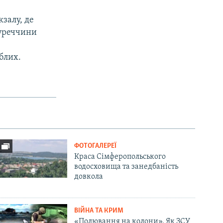
кзалу, де
Туреччини
блих.
ФОТОГАЛЕРЕЇ
Краса Сімферопольського
водосховища та занедбаність
довкола
ВІЙНА ТА КРИМ
«Полювання на колони». Як ЗСУ