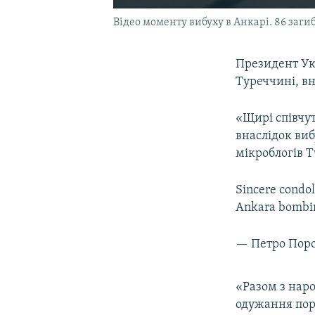
Відео моменту вибуху в Анкарі. 86 заги
Президент Укр
Туреччині, вн
«Щирі співчут
внаслідок виб
мікроблогів T
Sincere condol
Ankara bombi
— Петро Пор
«Разом з нар
одужання пора