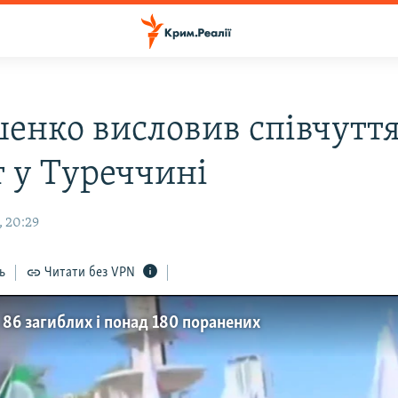
енко висловив співчуття
т у Туреччині
, 20:29
ь
Читати без VPN
 86 загиблих і понад 180 поранених