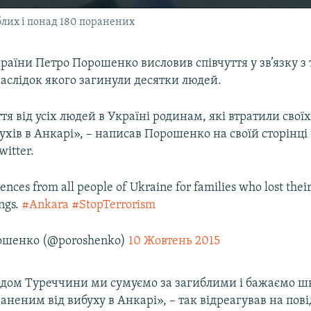
блих і понад 180 поранених
аїни Петро Порошенко висловив співчуття у зв’язку з 
аслідок якого загинули десятки людей.
тя від усіх людей в Україні родинам, які втратили свої
ухів в Анкарі», – написав Порошенко на своїй сторінці
witter.
ences from all people of Ukraine for families who lost their
ngs.
#Ankara
#StopTerrorism
ошенко (@poroshenko)
10 Жовтень 2015
одом Туреччини ми сумуємо за загиблими і бажаємо ш
неним від вибуху в Анкарі», – так відреагував на пов