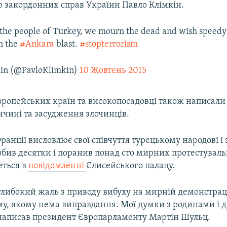
р закордонних справ України Павло Клімкін.
the people of Turkey, we mourn the dead and wish speedy 
n the
#Ankara
blast.
#stopterrorism
kin (@PavloKlimkin)
10 Жовтень 2015
вропейських країн та високопосадовці також написали 
ччині та засудження злочинців.
анції висловлює свої співчуття турецькому народові і
вбив десятки і поранив понад сто мирних протестуваль
еться в
повідомленні
Єлисейського палацу.
либокий жаль з приводу вибуху на мирній демонстрації
му, якому нема виправдання. Мої думки з родинами і 
 написав президент Європарламенту Мартін Шульц.