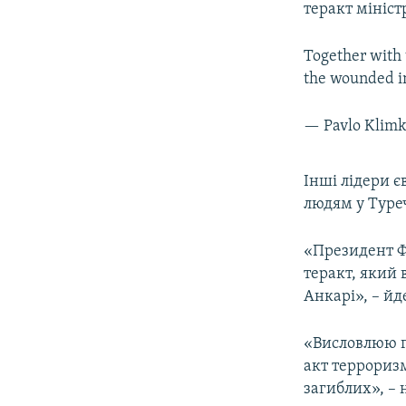
теракт мініст
Together with 
the wounded i
— Pavlo Klim
Інші лідери є
людям у Туре
«Президент Фр
теракт, який 
Анкарі», – йд
«Висловлюю г
акт террориз
загиблих», –