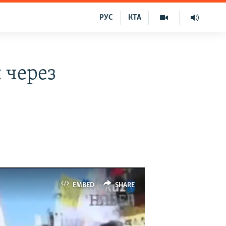
РУС
КТА
 через
EMBED
SHARE