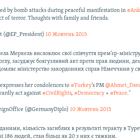
ed by bomb attacks during peaceful manifestation in
#Ank
ct of terror. Thoughts with family and friends.
t (@EP_President)
10 Жовтень 2015
ела Меркель висловлює свої співчуття прем’єр-мініст
глу, засуджує боягузливий акт проти прав людини, дем
домляє міністерство закордонних справ Німеччини у св
expresses her condolences to
#Turkey
’s PM
@Ahmet_Davu
ardly act against
#CivilRights
,
#Democracy
+
#Peace
."
ignOffice (@GermanyDiplo)
10 Жовтень 2015
даними, кількість загиблих в результаті теракту в Тур
ні 186 людей, стан більш як 20 з них є тяжким.