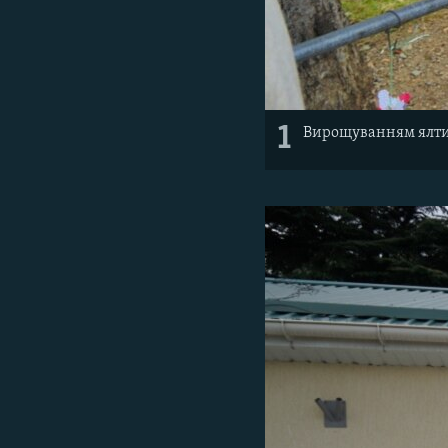
1
Вирощуванням ялтин