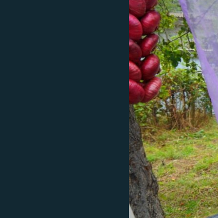
ВІДЕОУРОКИ «ELIFBE»
СВІДЧЕННЯ ОКУПАЦІЇ
УКРАЇНСЬКА ПРОБЛЕМА КРИМУ
ІНФОГРАФІКА