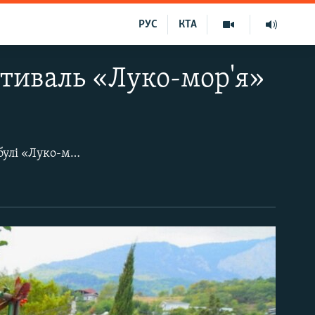
РУС
КТА
стиваль «Луко-мор'я»
10 жовтня в селі Запрудне (Велика Алушта), відбувся фестиваль ялтинськоїцибулі «Луко-мор'я. Вирощуванням цієї овочевої культури тут займається майже кожен селянин.