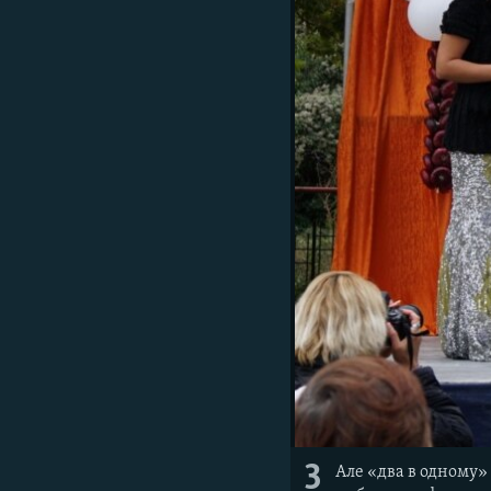
3
Але «два в одному»