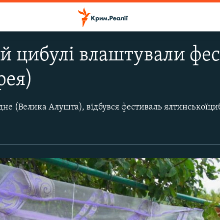
й цибулі влаштували фе
рея)