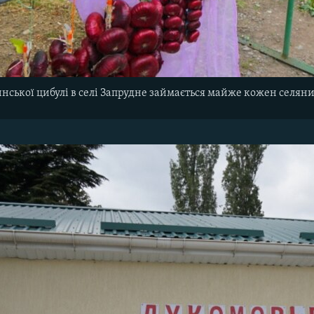
ської цибулі в селі Запрудне займається майже кожен селяни