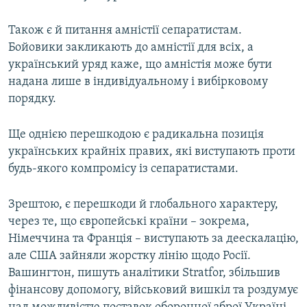
Також є й питання амністії сепаратистам.
Бойовики закликають до амністії для всіх, а
український уряд каже, що амністія може бути
надана лише в індивідуальному і вибірковому
порядку.
Ще однією перешкодою є радикальна позиція
українських крайніх правих, які виступають проти
будь-якого компромісу із сепаратистами.
Зрештою, є перешкоди й глобального характеру,
через те, що європейські країни – зокрема,
Німеччина та Франція – виступають за деескалацію,
але США зайняли жорстку лінію щодо Росії.
Вашингтон, пишуть аналітики Stratfor, збільшив
фінансову допомогу, військовий вишкіл та роздумує