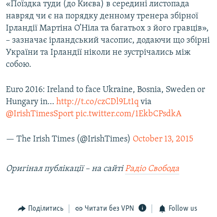
«Поїздка туди (до Києва) в середині листопада
навряд чи є на порядку денному тренера збірної
Ірландії Мартіна О’Ніла та багатьох з його гравців»,
– зазначає ірландський часопис, додаючи що збірні
України та Ірландії ніколи не зустрічались між
собою.
Euro 2016: Ireland to face Ukraine, Bosnia, Sweden or
Hungary in…
http://t.co/czCDl9Lt1q
via
@IrishTimesSport
pic.twitter.com/1EkbCPsdkA
— The Irish Times (@IrishTimes)
October 13, 2015
Оригінал публікації – на сайті
Радіо Свобода
Поділитись
Читати без VPN
Follow us