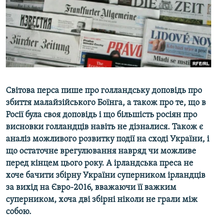
ВІДЕОУРОКИ «ELIFBE»
Русский
СВІДЧЕННЯ ОКУПАЦІЇ
Qırımtatar
УКРАЇНСЬКА ПРОБЛЕМА КРИМУ
ДОЛУЧАЙСЯ!
ІНФОГРАФІКА
Світова перса пише про голландську доповідь про
збиття малайзійського Боїнга, а також про те, що в
Усі сайти RFE/RL
Росії була своя доповідь і що більшість росіян про
висновки голландців навіть не дізналися. Також є
аналіз можливого розвитку події на сході України, і
що остаточне врегулювання навряд чи можливе
перед кінцем цього року. А ірландська преса не
хоче бачити збірну України суперником ірландців
за вихід на Євро-2016, вважаючи її важким
суперником, хоча дві збірні ніколи не грали між
собою.