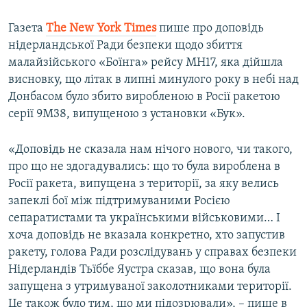
Газета
The New York Times
пише про доповідь
нідерландської Ради безпеки щодо збиття
малайзійського «Боїнга» рейсу МН17, яка дійшла
висновку, що літак в липні минулого року в небі над
Донбасом було збито виробленою в Росії ракетою
серії 9М38, випущеною з установки «Бук».
«Доповідь не сказала нам нічого нового, чи такого,
про що не здогадувались: що то була вироблена в
Росії ракета, випущена з території, за яку велись
запеклі бої між підтримуваними Росією
сепаратистами та українськими військовими… І
хоча доповідь не вказала конкретно, хто запустив
ракету, голова Ради розслідувань у справах безпеки
Нідерландів Тьїббе Яустра сказав, що вона була
запущена з утримуваної заколотниками території.
Це також було тим, що ми підозрювали», – пише в