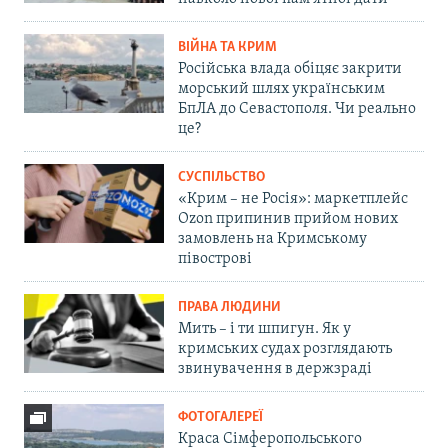
ВІЙНА ТА КРИМ
Російська влада обіцяє закрити
морський шлях українським
БпЛА до Севастополя. Чи реально
це?
СУСПІЛЬСТВО
«Крим – не Росія»: маркетплейс
Ozon припинив прийом нових
замовлень на Кримському
півострові
ПРАВА ЛЮДИНИ
Мить – і ти шпигун. Як у
кримських судах розглядають
звинувачення в держзраді
ФОТОГАЛЕРЕЇ
Краса Сімферопольського