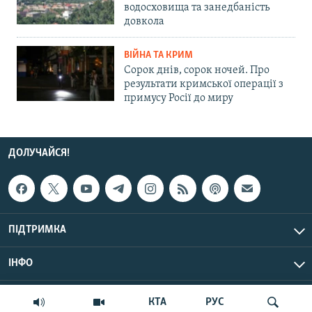
водосховища та занедбаність
довкола
ВІЙНА ТА КРИМ
Сорок днів, сорок ночей. Про
результати кримської операції з
примусу Росії до миру
ДОЛУЧАЙСЯ!
ПІДТРИМКА
ІНФО
© Крим.Реалії, 2026 | Усі права застережено.
КТА
РУС