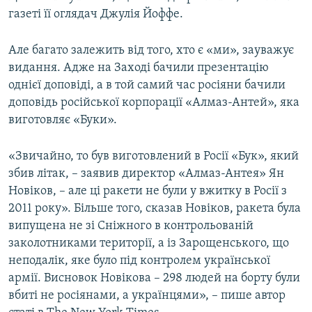
газеті її оглядач Джулія Йоффе.
Але багато залежить від того, хто є «ми», зауважує
видання. Адже на Заході бачили презентацію
однієї доповіді, а в той самий час росіяни бачили
доповідь російської корпорації «Алмаз-Антей», яка
виготовляє «Буки».
«Звичайно, то був виготовлений в Росії «Бук», який
збив літак, – заявив директор «Алмаз-Антея» Ян
Новіков, – але ці ракети не були у вжитку в Росії з
2011 року». Більше того, сказав Новіков, ракета була
випущена не зі Сніжного в контрольованій
заколотниками території, а із Зарощенського, що
неподалік, яке було під контролем української
армії. Висновок Новікова – 298 людей на борту були
вбиті не росіянами, а українцями», – пише автор