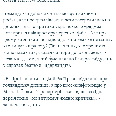
статі в The New York Times.
Голландська доповідь чітко вказує пальцем на
росіян, але прокремлівські газети зосередились на
деталях – як-то критика українського уряду за
незакриття авіапростору через конфлікт. Але при
цьому вирішили не відповідати на велике питання:
хто випустив ракету? (Визначення, хто зрештою
відповідальний, сказали автори доповіді, лежить
поза мандатом, який було надано Раді розслідувань
у справах безпеки Нідерландів).
«Вечірні новини по цілій Росії розповідали не про
голландську доповідь, а про прес-конференцію у
Москві. Й один із репортерів сказав, що західна
версія подій «не витримує жодної критики», –
зазначає видання.