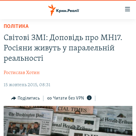
Доступність
посилання
Перейти
ПОЛІТИКА
до
НОВИНИ
Світові ЗМІ: Доповідь про МН17.
основного
ВОДА.КРИМ
матеріалу
Росіяни живуть у паралельній
ВІДЕО ТА ФОТО
Перейти
реальності
до
ПОЛІТИКА
основної
Ростислав Хотин
БЛОГИ
навігації
Перейти
15 жовтень 2015, 08:31
ПОГЛЯД
до
ІНТЕРВ'Ю
Поділитись
Читати без VPN
пошуку
ВСЕ ЗА ДЕНЬ
СПЕЦПРОЕКТИ
ЯК ОБІЙТИ БЛОКУВАННЯ
ДЕПОРТАЦІЯ