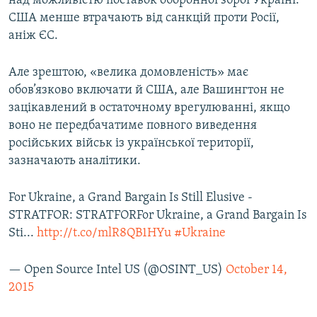
над можливістю поставок оборонної зброї Україні.
США менше втрачають від санкцій проти Росії,
аніж ЄС.
Але зрештою, «велика домовленість» має
обов’язково включати й США, але Вашингтон не
зацікавлений в остаточному врегулюванні, якщо
воно не передбачатиме повного виведення
російських військ із української території,
зазначають аналітики.
For Ukraine, a Grand Bargain Is Still Elusive -
STRATFOR: STRATFORFor Ukraine, a Grand Bargain Is
Sti...
http://t.co/mlR8QB1HYu
#Ukraine
— Open Source Intel US (@OSINT_US)
October 14,
2015