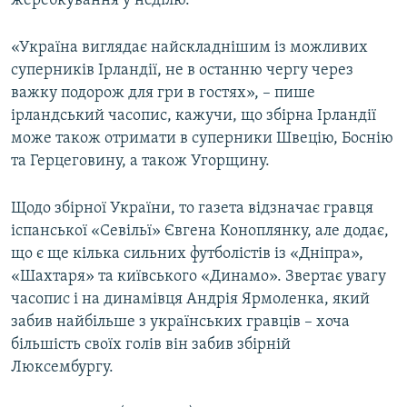
жеребкування у неділю.
«Україна виглядає найскладнішим із можливих
суперників Ірландії, не в останню чергу через
важку подорож для гри в гостях», – пише
ірландський часопис, кажучи, що збірна Ірландії
може також отримати в суперники Швецію, Боснію
та Герцеговину, а також Угорщину.
Щодо збірної України, то газета відзначає гравця
іспанської «Севільї» Євгена Коноплянку, але додає,
що є ще кілька сильних футболістів із «Дніпра»,
«Шахтаря» та київського «Динамо». Звертає увагу
часопис і на динамівця Андрія Ярмоленка, який
забив найбільше з українських гравців – хоча
більшість своїх голів він забив збірній
Люксембургу.