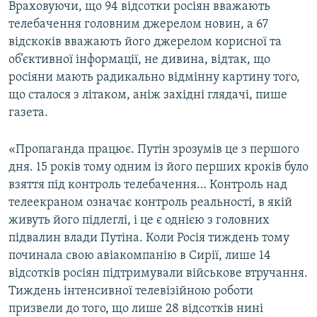
Враховуючи, що 94 відсотки росіян вважають
телебачення головним джерелом новин, а 67
відскоків вважають його джерелом корисної та
об’єктивної інформації, не дивина, відтак, що
росіяни мають радикально відмінну картину того,
що сталося з літаком, аніж західні глядачі, пише
газета.
«Пропаганда працює. Путін зрозумів це з першого
дня. 15 років тому одним із його перших кроків було
взяття під контроль телебачення… Контроль над
телеекраном означає контроль реальності, в якій
живуть його підлеглі, і це є однією з головних
підвалин влади Путіна. Коли Росія тиждень тому
починала свою авіакомпанію в Сирії, лише 14
відсотків росіян підтримували військове втручання.
Тиждень інтенсивної телевізійною роботи
призвели до того, що лише 28 відсотків нині