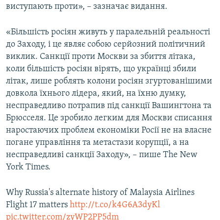
виступають проти», – зазначає видання.
«Більшість росіян живуть у паралельній реальності
до Заходу, і це являє собою серйозний політичний
виклик. Санкції проти Москви за збиття літака,
коли більшість росіян вірять, що українці збили
літак, лише роблять колони росіян згуртованішими
довкола їхнього лідера, який, на їхню думку,
несправедливо потрапив під санкції Вашингтона та
Брюсселя. Це зробило легким для Москви списання
наростаючих проблем економіки Росії не на власне
погане управління та метастази корупції, а на
несправедливі санкції Заходу», – пише The New
York Times.
Why Russia's alternate history of Malaysia Airlines
Flight 17 matters
http://t.co/k4G6A3dyKl
pic.twitter.com/zyWP2PP5dm