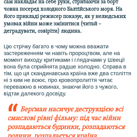
сам накладає на себе руки, стрибаючи за борт
човна посеред холодного Балтійського моря. На
його прикладі режисер показує, як у нелюдських
умовах війни може змінитися (читай –
деградувати, озвіріти) людина.
Цю стрічку багато в чому можна вважати
застереженням чи навіть пророцтвом, але на
момент виходу критиками і глядачами у Швеції
вона була сприйнята радше холодно. Справа в
тім, що ця скандинавська країна вже два століття
ні з ким не воює, про кровопролиття читає
переважно в новинах, знаючи його з чужого,
відтак далекого досвіду.
Берґман насичує деструкцією всі
смислові рівні фільму: під час війни
розпадаються будинки, розпадаються
родини, розпадається країна,