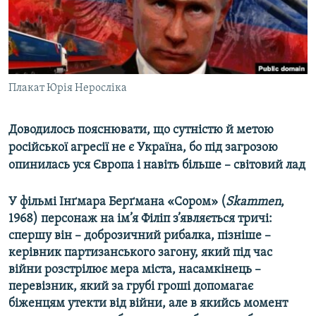
ВІДЕОУРОКИ «ELIFBE»
Русский
СВІДЧЕННЯ ОКУПАЦІЇ
Qırımtatar
УКРАЇНСЬКА ПРОБЛЕМА КРИМУ
ДОЛУЧАЙСЯ!
Плакат Юрія Неросліка
ІНФОГРАФІКА
Доводилось пояснювати, що сутністю й метою
російської агресії не є Україна, бо під загрозою
Усі сайти RFE/RL
опинилась уся Європа і навіть більше – світовий лад
У фільмі Інґмара Берґмана «Сором» (
Skammen
,
1968) персонаж на ім’я Філіп з’являється тричі:
спершу він – доброзичний рибалка, пізніше –
керівник партизанського загону, який під час
війни розстрілює мера міста, насамкінець –
перевізник, який за грубі гроші допомагає
біженцям утекти від війни, але в якийсь момент