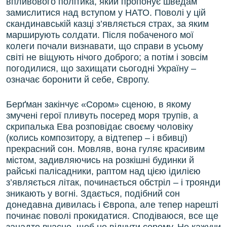
впливового політика, який пропонує шведам
замислитися над вступом у НАТО. Поволі у цій
скандинавській казці з’являється страх, за яким
марширують солдати. Після побаченого мої
колеги почали визнавати, що справи в усьому
світі не віщують нічого доброго; а потім і зовсім
погодилися, що захищати сьогодні Україну –
означає боронити й себе, Європу.
Берґман закінчує «Сором» сценою, в якому
змучені герої пливуть посеред моря трупів, а
скрипалька Ева розповідає своєму чоловіку
(колись композитору, а відтепер – і вбивці)
прекрасний сон. Мовляв, вона гуляє красивим
містом, задивляючись на розкішні будинки й
райські палісадники, раптом над цією ідилією
з’являється літак, починається обстріл – і троянди
зникають у вогні. Здається, подібний сон
донедавна дивилась і Європа, але тепер нарешті
починає поволі прокидатися. Сподіваюся, все ще