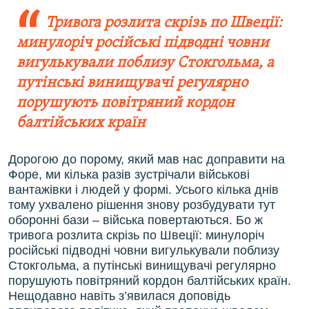
Тривога розлита скрізь по Швеції:
минулоріч російські підводні човни
вигулькували поблизу Стокгольма, а
путінські винищувачі регулярно
порушують повітряний кордон
балтійських країн
Дорогою до порому, який мав нас доправити на
Форе, ми кілька разів зустрічали військові
вантажівки і людей у формі. Усього кілька днів
тому ухвалено рішення знову розбудувати тут
оборонні бази – війська повертаються. Бо ж
тривога розлита скрізь по Швеції: минулоріч
російські підводні човни вигулькували поблизу
Стокгольма, а путінські винищувачі регулярно
порушують повітряний кордон балтійських країн.
Нещодавно навіть з’явилася доповідь