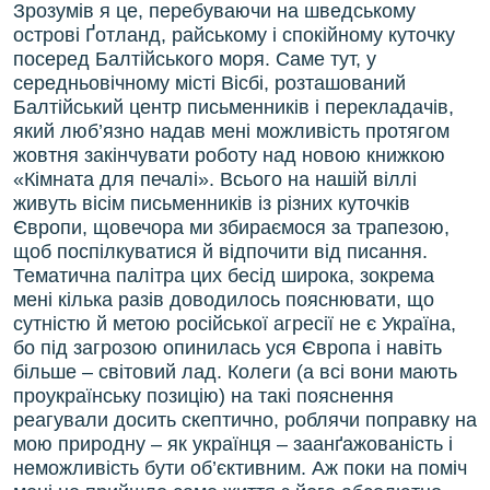
Зрозумів я це, перебуваючи на шведському
острові Ґотланд, райському і спокійному куточку
посеред Балтійського моря. Саме тут, у
середньовічному місті Вісбі, розташований
Балтійський центр письменників і перекладачів,
який люб’язно надав мені можливість протягом
жовтня закінчувати роботу над новою книжкою
«Кімната для печалі». Всього на нашій віллі
живуть вісім письменників із різних куточків
Європи, щовечора ми збираємося за трапезою,
щоб поспілкуватися й відпочити від писання.
Тематична палітра цих бесід широка, зокрема
мені кілька разів доводилось пояснювати, що
сутністю й метою російської агресії не є Україна,
бо під загрозою опинилась уся Європа і навіть
більше – світовий лад. Колеги (а всі вони мають
проукраїнську позицію) на такі пояснення
реагували досить скептично, роблячи поправку на
мою природну – як українця – заанґажованість і
неможливість бути об’єктивним. Аж поки на поміч