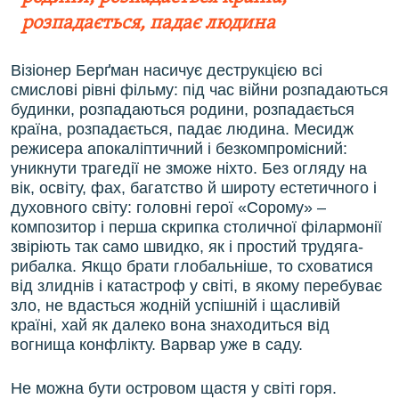
розпадається, падає людина
Візіонер Берґман насичує деструкцією всі
смислові рівні фільму: під час війни розпадаються
будинки, розпадаються родини, розпадається
країна, розпадається, падає людина. Месидж
режисера апокаліптичний і безкомпромісний:
уникнути трагедії не зможе ніхто. Без огляду на
вік, освіту, фах, багатство й широту естетичного і
духовного світу: головні герої «Сорому» ‒
композитор і перша скрипка столичної філармонії
звіріють так само швидко, як і простий трудяга-
рибалка. Якщо брати глобальніше, то сховатися
від злиднів і катастроф у світі, в якому перебуває
зло, не вдасться жодній успішній і щасливій
країні, хай як далеко вона знаходиться від
вогнища конфлікту. Варвар уже в саду.
Не можна бути островом щастя у світі горя.