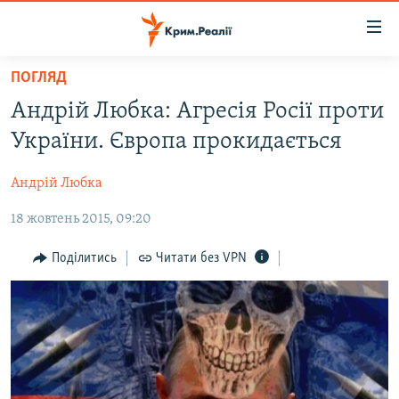
Доступність
посилання
Перейти
ПОГЛЯД
до
НОВИНИ
Андрій Любка: Агресія Росії проти
основного
ВОДА.КРИМ
матеріалу
України. Європа прокидається
ВІДЕО ТА ФОТО
Перейти
до
Андрій Любка
ПОЛІТИКА
основної
18 жовтень 2015, 09:20
БЛОГИ
навігації
Перейти
ПОГЛЯД
Поділитись
Читати без VPN
до
ІНТЕРВ'Ю
пошуку
ВСЕ ЗА ДЕНЬ
СПЕЦПРОЕКТИ
ЯК ОБІЙТИ БЛОКУВАННЯ
ДЕПОРТАЦІЯ