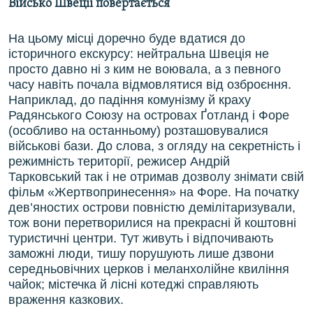
Військо Швеції повертається
На цьому місці доречно буде вдатися до
історичного екскурсу: нейтральна Швеція не
просто давно ні з ким не воювала, а з певного
часу навіть почала відмовлятися від озброєння.
Наприклад, до падіння комунізму й краху
Радянського Союзу на островах Ґотланд і Форе
(особливо на останньому) розташовувалися
військові бази. До слова, з огляду на секретність і
режимність території, режисер Андрій
Тарковський так і не отримав дозволу знімати свій
фільм «Жертвопринесення» на Форе. На початку
дев’яностих острови повністю демілітаризували,
тож вони перетворилися на прекрасні й коштовні
туристичні центри. Тут живуть і відпочивають
заможні люди, тишу порушують лише дзвони
середньовічних церков і меланхолійне квиління
чайок; містечка й лісні котеджі справляють
враження казкових.