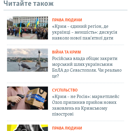
Читайте також
ПРАВА ЛЮДИНИ
«Крим – єдиний регіон, де
українці – меншість»: дискусія
навколо нової пам'ятної дати
ВІЙНА ТА КРИМ
Російська влада обіцяє закрити
морський шлях українським
БпЛА до Севастополя. Чи реально
це?
СУСПІЛЬСТВО
«Крим – не Росія»: маркетплейс
Ozon припинив прийом нових
замовлень на Кримському
півострові
ПРАВА ЛЮДИНИ