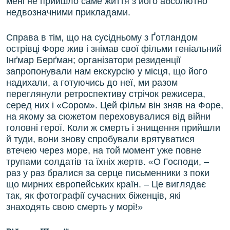
мені не прийшло саме життя з його абсолютно
недвозначними прикладами.
Справа в тім, що на сусідньому з Ґотландом
острівці Форе жив і знімав свої фільми геніальний
Інґмар Берґман; організатори резиденції
запропонували нам екскурсію у місця, що його
надихали, а готуючись до неї, ми разом
переглянули ретроспективу стрічок режисера,
серед них і «Сором». Цей фільм він зняв на Форе,
на якому за сюжетом переховувалися від війни
головні герої. Коли ж смерть і знищення прийшли
й туди, вони знову спробували врятуватися
втечею через море, на той момент уже повне
трупами солдатів та їхніх жертв. «О Господи, ‒
раз у раз бралися за серце письменники з поки
що мирних європейських країн. ‒ Це виглядає
так, як фотографії сучасних біженців, які
знаходять свою смерть у морі!»