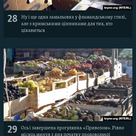
28
Ну і ще одна замальовка у фламандському стилі,
але з кримськими цінниками для тих, хто
цікавиться
29
Ось і завершена прогулянка «Привозом». Рівно
місяць минув з дня початку продовольчої