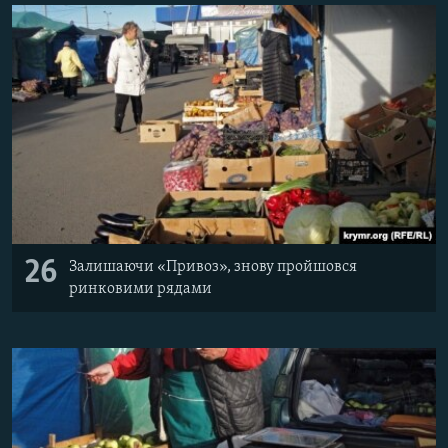
ВІДЕОУРОКИ «ELIFBE»
Русский
СВІДЧЕННЯ ОКУПАЦІЇ
Qırımtatar
УКРАЇНСЬКА ПРОБЛЕМА КРИМУ
ДОЛУЧАЙСЯ!
ІНФОГРАФІКА
Усі сайти RFE/RL
26
Залишаючи «Привоз», знову пройшовся
ринковими рядами