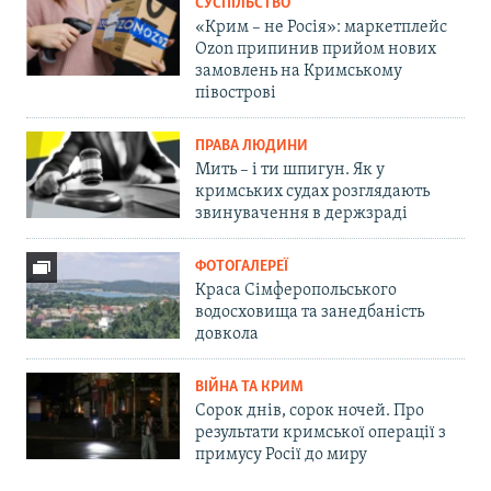
СУСПІЛЬСТВО
«Крим – не Росія»: маркетплейс
Ozon припинив прийом нових
замовлень на Кримському
півострові
ПРАВА ЛЮДИНИ
Мить – і ти шпигун. Як у
кримських судах розглядають
звинувачення в держзраді
ФОТОГАЛЕРЕЇ
Краса Сімферопольського
водосховища та занедбаність
довкола
ВІЙНА ТА КРИМ
Сорок днів, сорок ночей. Про
результати кримської операції з
примусу Росії до миру