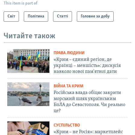
This item is part of
Світ
Політика
Статті
Головне за добу
Читайте також
ПРАВА ЛЮДИНИ
«Крим – єдиний регіон, де
українці – меншість»: дискусія
навколо нової пам'ятної дати
ВІЙНА ТА КРИМ
Російська влада обіцяє закрити
морський шлях українським
БпЛА до Севастополя. Чи реально
це?
СУСПІЛЬСТВО
«Крим – не Росія»: маркетплейс