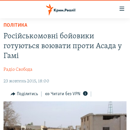
Доступність
посилання
Перейти
ПОЛІТИКА
до
НОВИНИ
Російськомовні бойовики
основного
ВОДА.КРИМ
матеріалу
готуються воювати проти Асада у
ВІДЕО ТА ФОТО
Перейти
Гамі
до
ПОЛІТИКА
основної
Радіо Свобода
БЛОГИ
навігації
Перейти
23 жовтень 2015, 18:00
ПОГЛЯД
до
ІНТЕРВ'Ю
Поділитись
Читати без VPN
пошуку
ВСЕ ЗА ДЕНЬ
СПЕЦПРОЕКТИ
ЯК ОБІЙТИ БЛОКУВАННЯ
ДЕПОРТАЦІЯ