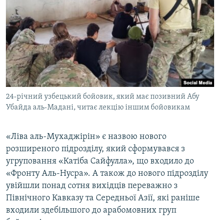
24-річний узбецький бойовик, який має позивний Абу
Убайда аль-Мадані, читає лекцію іншим бойовикам
«Ліва аль-Мухаджірін» є назвою нового
розширеного підрозділу, який сформувався з
угруповання «Катіба Сайфулла», що входило до
«Фронту Аль-Нусра». А також до нового підрозділу
увійшли понад сотня вихідців переважно з
Північного Кавказу та Середньої Азії, які раніше
входили здебільшого до арабомовних груп