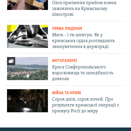
Ozon припинив прийом нових
замовлень на Кримському
півострові
ПРАВА ЛЮДИНИ
Мить – і ти шпигун. Як у
кримських судах розглядають
звинувачення в держзраді
ФОТОГАЛЕРЕЇ
Краса Сімферопольського
водосховища та занедбаність
довкола
ВІЙНА ТА КРИМ
Сорок днів, сорок ночей. Про
результати кримської операції з
примусу Росії до миру