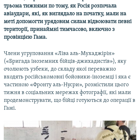
трьома тижнями по тому, як Росія розпочала
авіаудари, які, як виглядало на початку, мали на
меті допомогти урядовим силам відвоювати певні
території, принаймні тимчасово, включно з
провінцією Гама.
Члени угруповання «Ліва аль-Мухаджірін»
(«Бригада іноземних бійців-джихадистів»), яку
очолюють узбеки, до складу якої переважно
входять російськомовні бойовики-іноземці і яка є
частиною «Фронту аль-Нусри», розмістили цього
тижня в соціальних мережах фотографії, які мали
продемонструвати, що бійці готуються до операції в
Гамі.