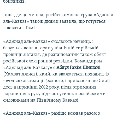
бойовиків.
Інша, дещо менша, російськомовна група «Аджнад
аль-Кавказ» також днями заявила, що готується
воювати в Гамі.
«Аджнад аль-Кавказ» очолюють чеченці, і
базується вона в горах у північній сирійській
провінції Латакія, де розташований також об’єкт
російської електронної розвідки. Командиром
«Аджнад аль-Кавказу» є
Абдул Гакім Шишані
(Хамзат Ажиєв), який, як вважається, походить із
чеченської столиці Грозного, і приїхав він до Сирії
десь наприкінці 2012 року, після отримання
поранення в руку під час сутичок з російськими
силовиками на Північному Кавказі.
«Аджнад аль-Кавказ» раніше воював разом з