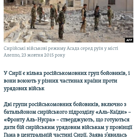
ВІДЕОУРОКИ «ELIFBE»
Русский
СВІДЧЕННЯ ОКУПАЦІЇ
Qırımtatar
УКРАЇНСЬКА ПРОБЛЕМА КРИМУ
ДОЛУЧАЙСЯ!
ІНФОГРАФІКА
Сирійські військові режиму Асада серед руїн у місті
Алеппо, 23 жовтня 2015 року
Усі сайти RFE/RL
У Сирії є кілька російськомовних груп бойовиків, і
вони воюють у різних частинах країни проти
урядових військ
Дві групи російськомовних бойовиків, включно з
батальйоном сирійського підрозділу «Аль-Каїди» –
«Фронту Аль-Нусра» – стверджують, що готуються
дати бій сирійським урядовим військам у провінції
Гама в центральній частині Сирії. Заява з’явилась