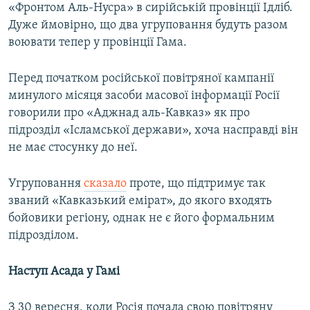
«Фронтом Аль-Нусра» в сирійській провінції Ідліб.
Дуже ймовірно, що два угруповання будуть разом
воювати тепер у провінції Гама.
Перед початком російської повітряної кампанії
минулого місяця засоби масової інформації Росії
говорили про «Аджнад аль-Кавказ» як про
підрозділ «Ісламської держави», хоча насправді він
не має стосунку до неї.
Угруповання
сказало
проте, що підтримує так
званий «Кавказький емірат», до якого входять
бойовики регіону, однак не є його формальним
підрозділом.
Наступ Асада у Гамі
З 30 вересня, коли Росія почала свою повітряну