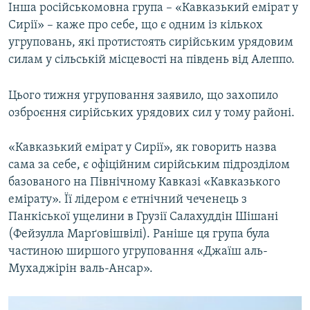
Інша російськомовна група – «Кавказький емірат у
Сирії» – каже про себе, що є одним із кількох
угруповань, які протистоять сирійським урядовим
силам у сільській місцевості на південь від Алеппо.
Цього тижня угруповання заявило, що захопило
озброєння сирійських урядових сил у тому районі.
«Кавказький емірат у Сирії», як говорить назва
сама за себе, є офіційним сирійським підрозділом
базованого на Північному Кавказі «Кавказького
емірату». Її лідером є етнічний чеченець з
Панкіської ущелини в Грузії Салахуддін Шішані
(Фейзулла Марґовішвілі). Раніше ця група була
частиною ширшого угруповання «Джаїш аль-
Мухаджірін валь-Ансар».