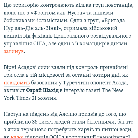
Цю територію контролюють кілька груп повстанців,
включно з «Фронтом аль-Нусра» та іншими
бойовиками-ісламістами. Одна з груп, «Бригада
Нур аль-Дін аль-Зінкі», отримала військовий
вишкіл від фахівців Центрального розвідувального
управління США, але один з її командирів днями
загинув
.
Вірні Асадові сили взяли під контроль принаймні
три села в тій місцевості за останні чотири дні, як
повідомив
базований у Туреччині опонент Асада,
активіст
Фарай Шахід
в інтерв’ю газеті The New
York Times 21 жовтня.
Наступ на південь від Алеппо призвів до того, що
приблизно 35 тисяч людей стали біженцями, багато
з яких терміново потребують харчів та питної води,
як
каже
підрозділ ООН з координації гуманітарної