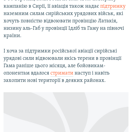
кампанію в Сирії, її авіація також надає
підтримку
наземним силам сирійських урядових військ, які
хочуть повністю відвоювати провінцію Латакія,
низину аль-Габ у провінції Ідліб та Гаму на півночі
країни.
І хоча за підтримки російської авіації сирійські
урядові сили відвоювали якісь терени в провінції
Гама раніше цього місяця, але бойовикам-
опонентам вдалося
стримати
наступ і навіть
захопити нові території в деяких районах.