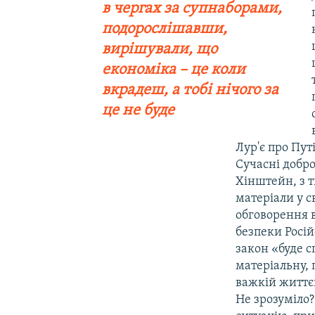
в чергах за супнаборами,
подорослішавши,
вирішували, що
економіка – це коли
вкрадеш, а тобі нічого за
це не буде
Лур'є про Пут
Сучасні добро
Хінштейн, з т
матеріали у с
обговорення 
безпеки Росій
закон «буде 
матеріальну, 
важкій життєв
Не зрозуміло?