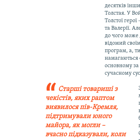
десятків інш
Толстая. У Во
Толстої герої
та Валерії. А
до чого може 
відомий своїм
програм, а, т
намагаються о
основному за 
сучасному сус
Старші товариші з
чекістів, яких раптом
виявилося пів-Кремля,
підтримували юного
майора, як могли –
вчасно підказували, коли