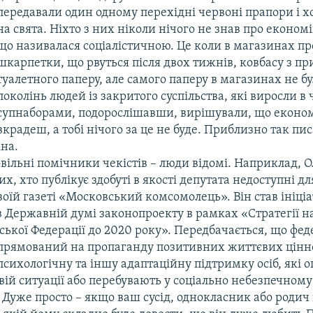
передавали один одному перехідні червоні прапори і х
на свята. Ніхто з них ніколи нічого не знав про економік
що називалася соціалістичною. Це коли в магазинах п
шкарпетки, що рвуться після двох тижнів, ковбасу з п
туалетного паперу, але самого паперу в магазинах не бу
поколінь людей із закритого суспільства, які виросли в 
супнаборами, подорослішавши, вирішували, що економ
вкрадеш, а тобі нічого за це не буде. Приблизно так п
іна.
вільні помічники чекістів – люди відомі. Наприклад, 
их, хто публікує здобуті в якості депутата недоступні д
воїй газеті «Московський комсомолець». Він став ініці
в Державній думі законопроекту в рамках «Стратегії н
ської Федерації до 2020 року». Передбачається, що фе
спрямований на пропаганду позитивних життєвих цінн
психологічну та іншу адаптаційну підтримку осіб, які 
ій ситуації або перебувають у соціально небезпечном
 Дуже просто – якщо ваш сусід, однокласник або родич