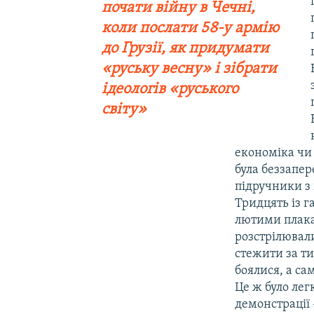
почати війну в Чечні,
коли послати 58-у армію
до Грузії, як придумати
«руську весну» і зібрати
ідеологів «руського
світу»
економіка чи 
була беззапер
підручники з 
Тридцять із 
лютими плакат
розстрілювал
стежити за ти
боялися, а са
Це ж було лег
демонстрації 