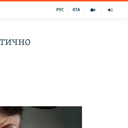
РУС
КТА
ктично