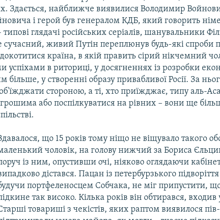
их. Здається, найближче виявилися Володимир Войнови
йновича і герой був генералом КДБ, який говорить нім
 – типові глядачі російських серіалів, шанувальники Фі
ле сучасний, живий Путін переплюнув будь-які спроби 
докотитися країна, в якій править сірий нікчемний чо
и успіхами в риториці, у досягненнях із розробки ек
им більше, у створенні образу привабливої Росії. За ньо
б'їжджати стороною, а ті, хто приїжджає, типу аль-Асад
грошима або поспілкуватися на рівних – вони ще більш
пільстві.
​Здавалося, що 15 років тому ніщо не віщувало такого об
маленький чоловік, на голову нижчий за Бориса Єльци
поруч із ним, опустивши очі, ніяково оглядаючи кабіне
випадково дістався. Пацан із петербурзького підворіття
будучи портфеленосцем Собчака, не міг припустити, що
підкине так високо. Кілька років він обтирався, входив 
Старші товариші з чекістів, яких раптом виявилося пів