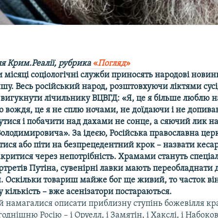
я Крим.Реалії, рубрика
«
Погляд
»
 місяці соціологічні служби приносять народові новин
ншу. Весь російський народ, розштовхуючи ліктями сусі
вигукнути лічильнику ВЦВГД: «Я, це я більше люблю 
 вождя, це я не сплю ночами, не доїдаючи і не допив
утися і побачити над дахами не сонце, а сяючий лик н
олодимировича». За ідеєю, Російська православна цер
ися або піти на безпрецедентний крок – назвати кесар
акритися через непотрібність. Храмами стануть спеціа
ртретів Путіна, сувенірні лавки мають переобладнати
. Оскільки товариш майже бог ще живий, то часток ві
 кількість – вже асенізатори постараються.
й намагалися описати приблизну ступінь божевілля кр
однішню Росію – і Оруелл, і Замятін, і Хакслі, і Набоков,