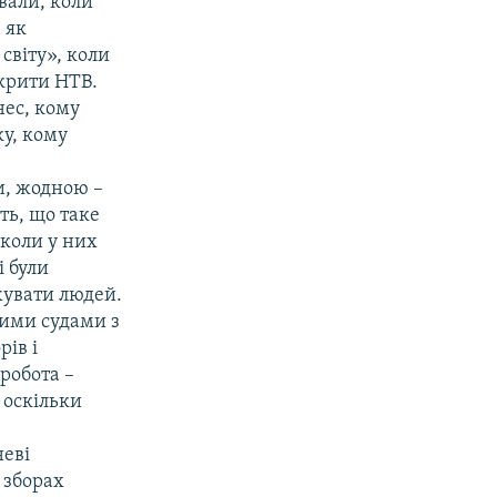
вали, коли
 як
 світу», коли
акрити НТВ.
нес, кому
у, кому
и, жодною –
ть, що таке
 коли у них
і були
жувати людей.
ними судами з
рів і
робота –
 оскільки
неві
 зборах