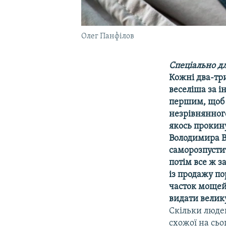
Олег Панфілов
Спеціально дл
Кожні два-три
веселіша за і
першим, щоб 
незрівнянного
якось прокин
Володимира В
саморозпустит
потім все ж з
із продажу по
часток мощей
видати велику
Скільки люде
схожої на сьог