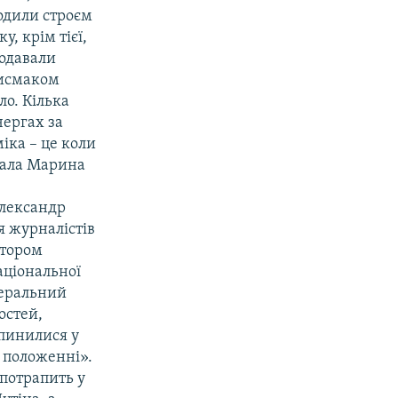
одили строєм
у, крім тієї,
родавали
рисмаком
ло. Кілька
чергах за
іка – це коли
исала Марина
Олександр
ля журналістів
атором
аціональної
деральний
остей,
опинилися у
у положенні».
 потрапить у