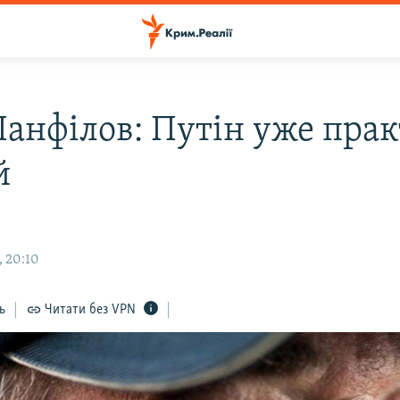
Панфілов: Путін уже пра
й
, 20:10
ь
Читати без VPN