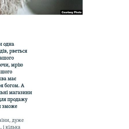
и одна
дів, рветься
нашого
аючи, мрію
ашого
ква має
я богом. А
льні магазини
 для продажу
н зможе
аїни, дуже
 і кілька