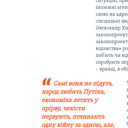
ситуацію, при
іноземні аген
слово на адр
спеціальні лю
Олександр Хі
законопроекто
законопроекті
відомства» р
поб'ють чи ві
спробують пе
– вранці, в об
Самі вони не підуть,
народ любить Путіна,
економіка летить у
прірву, чекісти
нервують, починають
одну війну за одною, але,