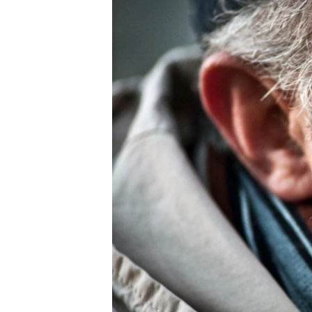
ВІДЕОУРОКИ «ELIFBE»
СВІДЧЕННЯ ОКУПАЦІЇ
УКРАЇНСЬКА ПРОБЛЕМА КРИМУ
ІНФОГРАФІКА