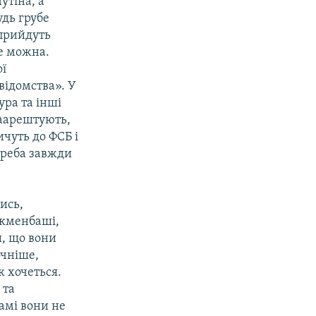
утіна, а
удь грубе
 прийдуть
не можна.
ої
відомства». У
ура та інші
заарештують,
ичуть до ФСБ і
треба завжди
шись,
ркменбаші,
и, що вони
очніше,
к хочеться.
 та
амі вони не