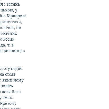
ч і Тетяна
ецькою, у
ліпа Кіркорова
припустити,
ловічок, не
ономічних
го Росію
а, ті в
і вигнанці в
ороту подій:
на стояв
т, який йому
 навіть
 доля його
у смак.
-Кремля,