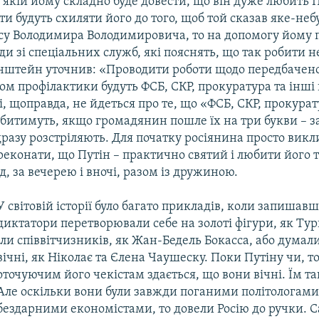
 якій йому складно буде довести, що він дуже любить П
ти будуть схиляти його до того, щоб той сказав яке-неб
есу Володимира Володимировича, то на допомогу йому
ди зі спеціальних служб, які пояснять, що так робити 
нштейн уточнив: «Проводити роботи щодо передбачен
м профілактики будуть ФСБ, СКР, прокуратура та інші 
, щоправда, не йдеться про те, що «ФСБ, СКР, прокурат
обитимуть, якщо громадянин пошле їх на три букви – 
дразу розстріляють. Для початку росіянина просто викл
реконати, що Путін – практично святий і любити його 
ід, за вечерею і вночі, разом із дружиною.
​У світовій історії було багато прикладів, коли запишав
диктатори перетворювали себе на золоті фігури, як Ту
їли співвітчизників, як Жан-Бедель Бокасса, або думал
вічні, як Ніколає та Єлена Чаушеску. Поки Путіну чи, т
оточуючим його чекістам здається, що вони вічні. Їм та
Але оскільки вони були завжди поганими політологами
бездарними економістами, то довели Росію до ручки. С