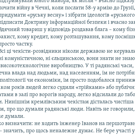
підтримували юного майора, як могли – вчасно підказу
почати війну в Чечні, коли послати 58-у армію до Грузії,
придумати «руську весну» і зібрати ідеологів «руського
підписати Доктрину інформаційної безпеки і вчасно з
Вдячний товариш у відповідь роздавав блага – кому біз
захист, кому кредит, кому розташування, кому посмішк
просто частку.
Всі ці чекісти-розвідники ніколи державою не керувал
ні комуністичною, ні єльцинською, вони знати не знаю
високотехнологічне виробництво. У ті радянські часи,
ечна влада над людьми, над населенням, їм не потрібн
політології чи економіки, їм просто подобалося прини
гаком років людей легко судили «трійками» або публіч
ами в залі про ворогів народу, легко відсилали до табо
и. Нинішнім кремлівським чекістам дісталась чистіша 
м, про що думали радянські люди. Навіть не говорили,
ме думали.
ко визначити: не ходить інженер Іванов на першотрав
– значить, про щось неналежне думає. Не бере участі у