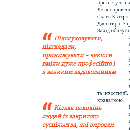
протесту за с
Легко провес
Сьюзі Кватро
Джаггера. Зар
Захід обплута
Підслуховувати,
підглядати,
принижувати – чекісти
вміли дуже професійно і
з великим задоволенням
та інвестиції
краваткою.
Кілька поколінь
людей із закритого
суспільства, які виросли