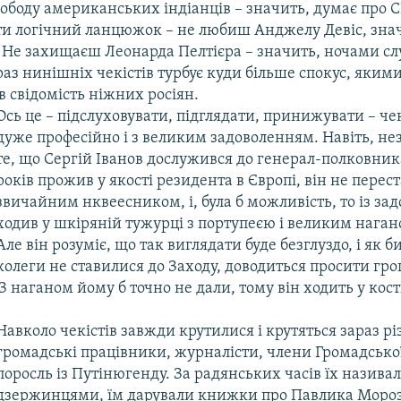
вободу американських індіанців – значить, думає про
ти логічний ланцюжок – не любиш Анджелу Девіс, зна
. Не захищаєш Леонарда Пелтієра – значить, ночами с
аз нинішніх чекістів турбує куди більше спокус, яким
в свідомість ніжних росіян.
​Ось це – підслуховувати, підглядати, принижувати – че
дуже професійно і з великим задоволенням. Навіть, н
те, що Сергій Іванов дослужився до генерал-полковника
років прожив у якості резидента в Європі, він не перест
звичайним нквеесником, і, була б можливість, то із за
ходив у шкіряній тужурці з портупеєю і великим нагано
Але він розуміє, що так виглядати буде безглуздо, і як би
колеги не ставилися до Заходу, доводиться просити гро
. З наганом йому б точно не дали, тому він ходить у кос
​Навколо чекістів завжди крутилися і крутяться зараз рі
громадські працівники, журналісти, члени Громадської
поросль із Путінюгенду. За радянських часів їх назив
дзержинцями, їм дарували книжки про Павлика Мороз