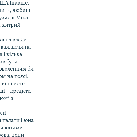
 США інакше.
чить, любиш
лухаєш Міка
и хитрий
кісти вміли
езважаючи на
 і кілька
ав бути
доволенням би
м на поясі.
 він і його
ші – кредити
тюмі з
зні
 палати і юна
али юними
ова, вони