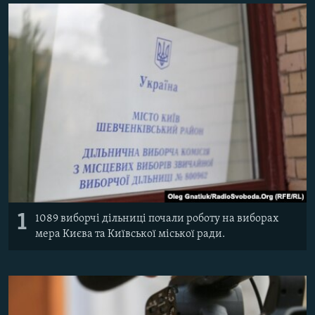
ВІДЕОУРОКИ «ELIFBE»
Русский
СВІДЧЕННЯ ОКУПАЦІЇ
Qırımtatar
УКРАЇНСЬКА ПРОБЛЕМА КРИМУ
ДОЛУЧАЙСЯ!
ІНФОГРАФІКА
Усі сайти RFE/RL
1
1089 виборчі дільниці почали роботу на виборах
мера Києва та Київської міської ради.