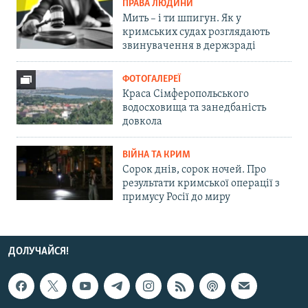
ПРАВА ЛЮДИНИ
Мить – і ти шпигун. Як у
кримських судах розглядають
звинувачення в держзраді
ФОТОГАЛЕРЕЇ
Краса Сімферопольського
водосховища та занедбаність
довкола
ВІЙНА ТА КРИМ
Сорок днів, сорок ночей. Про
результати кримської операції з
примусу Росії до миру
ДОЛУЧАЙСЯ!