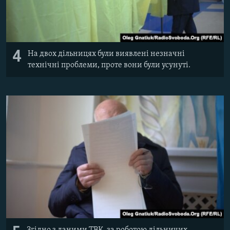
4
На двох дільницях були виявлені незначні
технічні проблеми, проте вони були усунуті.
Згідно з даними ТВК, за роботою дільничих