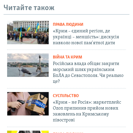
Читайте також
ПРАВА ЛЮДИНИ
«Крим – єдиний регіон, де
українці – меншість»: дискусія
навколо нової пам'ятної дати
ВІЙНА ТА КРИМ
Російська влада обіцяє закрити
морський шлях українським
БпЛА до Севастополя. Чи реально
це?
СУСПІЛЬСТВО
«Крим – не Росія»: маркетплейс
Ozon припинив прийом нових
замовлень на Кримському
півострові