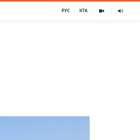
РУС
КТА