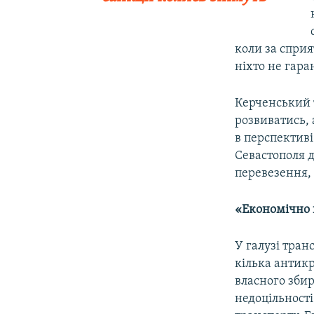
коли за спри
ніхто не гаран
Керченський 
розвиватись, 
в перспективі
Севастополя д
перевезення,
«Економічно 
У галузі тран
кілька антикр
власного зби
недоцільності