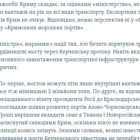
жообіг Криму складає, за оцінками «міністерства», не
н вантажів на рік на всі види транспорту. Експортних 
в Крим не очікує. Відповідно, немає перспектив ні у 
і у «Кримських морських портів».
іністра», марними є надії тих, хто бачить порятунок 
удівництві мосту через Керченську протоку. Навіть як
тенсивного завантаження транспортної інфраструктури 
причин.
По-перше, мостом можуть піти лише внутрішні вантажі з
все ті ж мінімальні 2 мільйони тонн. По-друге, як відом
нещодавнього візиту президента Росії до Краснодарсь
розглядали шляхи розвитку портів Азово-Чорноморсько
Гроші вирішили вкладати саме в Тамань і Новоросійськ,
затиснутий санкціями Крим, оскільки ніхто не впевнен
санкції колись знімуть. Іншими словами, великі інвест
вливання в порти Керченського півострова не передбач