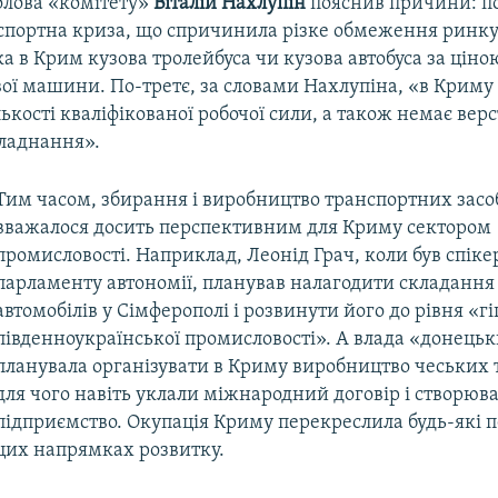
олова «комітету»
Віталій Нахлупін
пояснив причини: п
спортна криза, що спричинила різке обмеження ринку 
ка в Крим кузова тролейбуса чи кузова автобуса за цін
вої машини. По-третє, за словами Нахлупіна, «в Крим
лькості кваліфікованої робочої сили, а також немає верст
бладнання».
Тим часом, збирання і виробництво транспортних засоб
вважалося досить перспективним для Криму сектором
промисловості. Наприклад, Леонід Грач, коли був спік
парламенту автономії, планував налагодити складання
автомобілів у Сімферополі і розвинути його до рівня «гіг
південноукраїнської промисловості». А влада «донець
планувала організувати в Криму виробництво чеських т
для чого навіть уклали міжнародний договір і створюв
підприємство. Окупація Криму перекреслила будь-які 
цих напрямках розвитку.