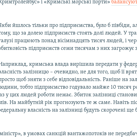
«Кримтролейбус» і «Кримські морські порти»
балансуют
Якби йшлось тільки про підприємства, було б півбіди, а
тому, що за долею підприємств стоять долі людей. У тр
галузі працюють понад вісімнадцять тисяч людей, і чер
збитковість підприємств семи тисячам з них загрожує 
Наприклад, кримська влада вирішила передати у феде
власність залізницю – очевидно, не для того, щоб її врят
просто щоб зняти з себе відповідальність. Раніше на за
людини, тобто підприємство годувало майже 10 тисяч 
з у цих людей роботи немає. Збиток залізниці станови
лів. На майбутній рік прогнозують те ж саме. Навіть піс
едеральну власність на залізниці будуть скорочені ще 
міністр», в умовах санкцій вантажопотоків не передбач