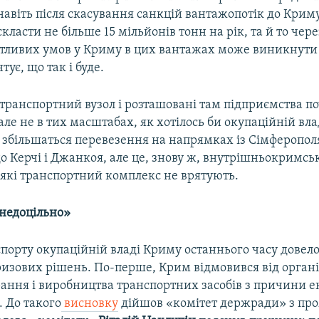
навіть після скасування санкцій вантажопотік до Кри
скласти не більше 15 мільйонів тонн на рік, та й то чере
ятливих умов у Криму в цих вантажах може виникнути 
тує, що так і буде.
транспортний вузол і розташовані там підприємства п
але не в тих масштабах, як хотілось би окупаційній вл
 збільшаться перевезення на напрямках із Сімферополя
о Керчі і Джанкоя, але це, знову ж, внутрішньокримсь
 які транспортний комплекс не врятують.
недоцільно»
спорту окупаційній владі Криму останнього часу довел
изових рішень. По-перше, Крим відмовився від органі
рання і виробництва транспортних засобів з причини е
. До такого
висновку
дійшов «комітет держради» з про