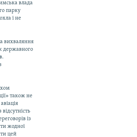
римська влада
го парку
охла і не
на вихваляння
ок державного
в.
з
яхом
ції» також не
 авіація
 відсутність
ереговорів із
ти жодної
ати цей