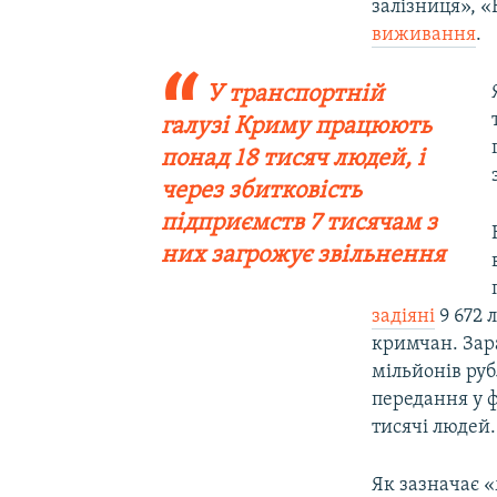
залізниця», 
виживання
.
У транспортній
галузі Криму працюють
понад 18 тисяч людей, і
через збитковість
підприємств 7 тисячам з
них загрожує звільнення
задіяні
9 672 
кримчан. Зара
мільйонів руб
передання у ф
тисячі людей.
Як зазначає «