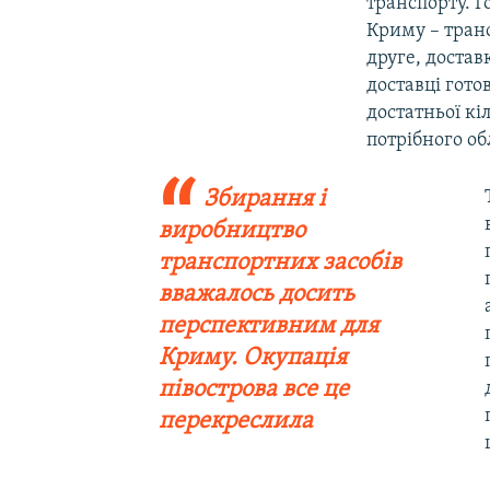
транспорту. Г
Криму – тран
друге, достав
доставці гото
достатньої кі
потрібного о
Збирання і
виробництво
транспортних засобів
вважалось досить
перспективним для
Криму. Окупація
півострова все це
перекреслила