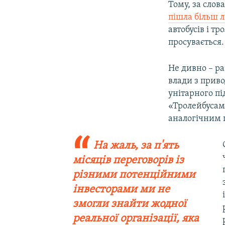
Тому, за сло
пішла більш 
автобусів і тр
просувається.
Не дивно – р
влади з прив
унітарного пі
«Тролейбусам
аналогічним п
На жаль, за п'ять
місяців переговорів із
різними потенційними
інвесторами ми не
змогли знайти жодної
реальної організації, яка