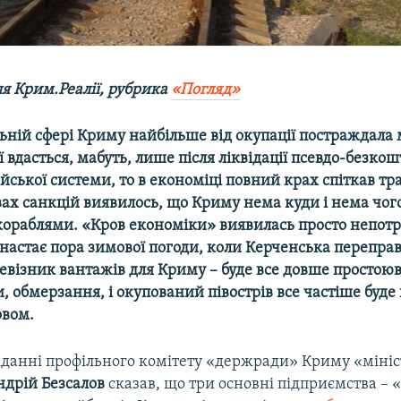
ля Крим.Реалії, рубрика
«Погляд»
ьній сфері Криму найбільше від окупації постраждала 
ї вдасться, мабуть, лише після ліквідації псевдо-безкош
ійської системи, то в економіці повний крах спіткав т
вах санкцій виявилось, що Криму нема куди і нема чого
 кораблями. «Кров економіки» виявилась просто непотр
 настає пора зимової погоди, коли Керченська переправ
евізник вантажів для Криму – буде все довше простою
, обмерзання, і окупований півострів все частіше буде
овом.
іданні профільного комітету «держради» Криму «міні
ндрій Безсалов
сказав, що три основні підприємства –