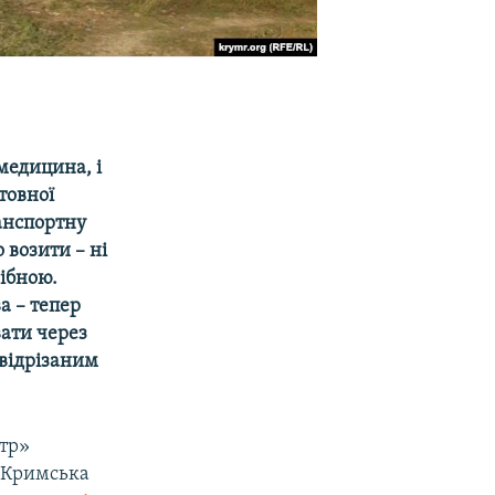
медицина, і
товної
ранспортну
 возити – ні
ібною.
а – тепер
вати через
 відрізаним
стр»
 «Кримська