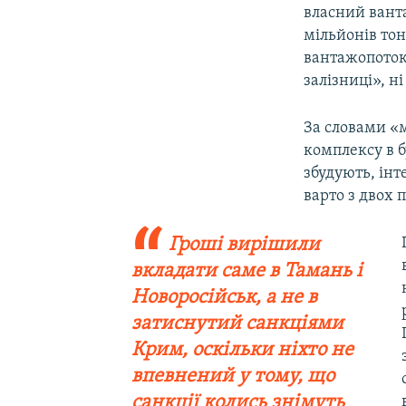
власний ванта
мільйонів тон
вантажопотокі
залізниці», н
За словами «м
комплексу в б
збудують, ін
варто з двох 
Гроші вирішили
вкладати саме в Тамань і
Новоросійськ, а не в
затиснутий санкціями
Крим, оскільки ніхто не
впевнений у тому, що
санкції колись знімуть