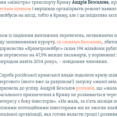
вами «міністра» транспорту Криму
Андрія Безсалова
, к
легким шляхом
і вирішила організувати ремонт наявно
олейбусів на місці, тобто в Криму, але і ця ініціатива загл
азом із падінням вантажних перевезень, незважаючи 
оду заповнювання курорту,
за словами Базсалова
, збит
дприємства «Кримтролейбус» склав 194 мільйони рублі
и перевезено на 47,5% менше пасажирів, у порівнянні 
еріодом навіть 2014 року», – повідомив чиновник.
Спроба російської кримської влади подолати кризу шл
чергового (якого вже за рахунком!) запуску «малої авіа
призвела до успіху. Андрій Безсалов
розповів
, що «мала
загального призначення в Криму не розвивається через
інтересу з боку інвесторів». «На жаль, за п'ять місяців п
різними потенційними інвесторами ми не змогли знай
реальної організації, яка готова вкласти гроші і розвив