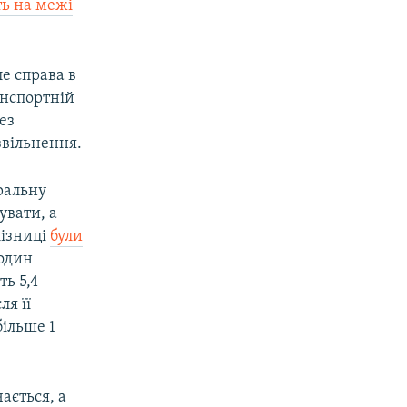
ь на межі
ле справа в
анспортній
ез
звільнення.
ральну
увати, а
лізниці
були
родин
ть 5,4
ля її
більше 1
ається, а