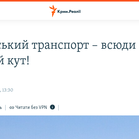
ький транспорт – всюди
й кут!
, 13:30
ь
Читати без VPN