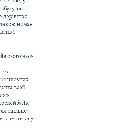
о-перше, у
збуту, по-
ою дорівнює
у також немає
атів і
ів свого часу
ером
 російських
анта всієї
ких»
ролейбусів,
али спільне
перспективи у