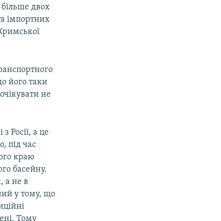
 більше двох
та імпортних
«Кримської
транспортного
що його таки
очікувати не
 Росії, а це
о, під час
кого краю
го басейну.
 а не в
ий у тому, що
иційні
ені. Тому