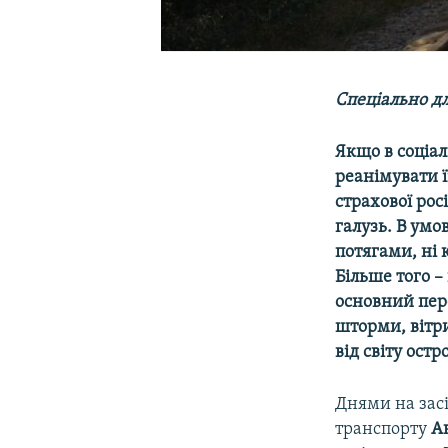
Спеціально д
Якщо в соціал
реанімувати ї
страхової рос
галузь. В умо
потягами, ні
Більше того –
основний пер
шторми, вітри
від світу остр
Днями на зас
транспорту
А