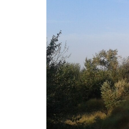
ВІДЕОУРОКИ «ELIFBE»
СВІДЧЕННЯ ОКУПАЦІЇ
УКРАЇНСЬКА ПРОБЛЕМА КРИМУ
ІНФОГРАФІКА