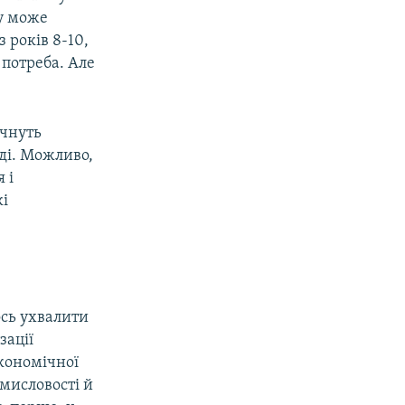
му може
з років 8-10,
потреба. Але
очнуть
аді. Можливо,
 і
кі
ось ухвалити
зації
кономічної
мисловості й