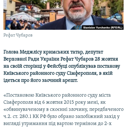
ВІДЕОУРОКИ «ELIFBE»
Русский
СВІДЧЕННЯ ОКУПАЦІЇ
Qırımtatar
УКРАЇНСЬКА ПРОБЛЕМА КРИМУ
ДОЛУЧАЙСЯ!
Рефат Чубаров
ІНФОГРАФІКА
Голова Меджлісу кримських татар, депутат
Верховної Ради України Рефат Чубаров 28 жовтня
Усі сайти RFE/RL
на своїй сторінці у Фейсбуці опублікував постанову
Київського районного суду Сімферополя, в якій
ідеться про його заочний арешт.
«Постановою Київського районного суду міста
Сімферополя від 6 жовтня 2015 року мені, як
«обвинуваченому в скоєнні злочину, передбаченого
ч.2. ст. 280.1 КК РФ було обрано запобіжний захід у
вигляді утримання під вартою терміном до 2-х