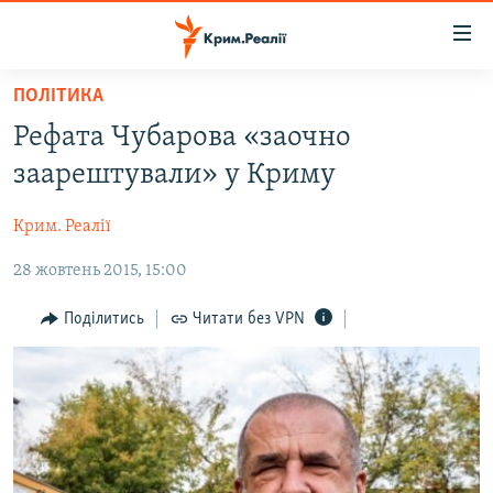
Доступність
посилання
Перейти
ПОЛІТИКА
до
НОВИНИ
Рефата Чубарова «заочно
основного
ВОДА.КРИМ
матеріалу
заарештували» у Криму
ВІДЕО ТА ФОТО
Перейти
до
Крим. Реалії
ПОЛІТИКА
основної
28 жовтень 2015, 15:00
БЛОГИ
навігації
Перейти
ПОГЛЯД
Поділитись
Читати без VPN
до
ІНТЕРВ'Ю
пошуку
ВСЕ ЗА ДЕНЬ
СПЕЦПРОЕКТИ
ЯК ОБІЙТИ БЛОКУВАННЯ
ДЕПОРТАЦІЯ