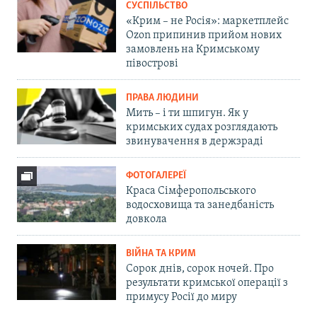
СУСПІЛЬСТВО
«Крим – не Росія»: маркетплейс
Ozon припинив прийом нових
замовлень на Кримському
півострові
ПРАВА ЛЮДИНИ
Мить – і ти шпигун. Як у
кримських судах розглядають
звинувачення в держзраді
ФОТОГАЛЕРЕЇ
Краса Сімферопольського
водосховища та занедбаність
довкола
ВІЙНА ТА КРИМ
Сорок днів, сорок ночей. Про
результати кримської операції з
примусу Росії до миру