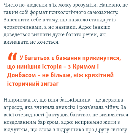
Чисто по-людськи я їх можу зрозуміти. Напевно, це
такий собі формат психологічного самозахисту.
Запевнити себе в тому, що навколо стандарт із
червоточинами, а не навпаки. Адже інакше
доведеться визнати дуже багато речей, які
визнавати не хочеться.
У багатьох є бажання прикинутися,
що нинішня історія – з Кримом і
Донбасом – не більше, ніж крихітний
історичний зигзаг
Наприклад те, що їхня батьківщина – це держава-
агресор, яка вчинила анексію і розв'язала війну. За
всієї очевидності факту для багатьох це виявляється
нездоланним бар'єром, адже неприємно жити з
відчуттям, що слова з підручника про Другу світову