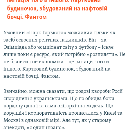
імітація того й іншого. Картковий
будиночок, збудований на нафтовій
бочці. Фантом
Умовний «Парк Горького» можливий тільки як
засіб освоєння рентних надлишків. Він – як
Олімпіада або чемпіонат світу з футболу – існує
лише поки є ресурс, який потрібно «розпиляти». Це
не бізнеси і не економіка – це імітація того й
іншого. Картковий будиночок, збудований на
нафтовій бочці. Фантом.
Звичайно, можна сказати, що родові хвороби Росії
споріднені з українськими. Що по обидва боки
кордону одна і та сама олігархічна модель. Що
корупція і корпоративність прописалися у Києві та
Москві в однаковій мірі. Але тут, як у старому
анекдоті, «є один нюанс».