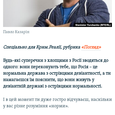
ВІДЕОУРОКИ «ELIFBE»
Русский
СВІДЧЕННЯ ОКУПАЦІЇ
Qırımtatar
УКРАЇНСЬКА ПРОБЛЕМА КРИМУ
ДОЛУЧАЙСЯ!
Павло Казарін
ІНФОГРАФІКА
Спеціально для Крим.Реалії, рубрика
«Погляд»
Усі сайти RFE/RL
Будь-які суперечки з хлопцями з Росії зводяться до
одного: вони переконують тебе, що Росія – це
нормальна держава з острівцями девіантності, а ти
намагаєшся їм пояснити, що вони живуть у
девіантній державі з острівцями нормальності.
І в цей момент ти дуже гостро відчуваєш, наскільки
у вас різне розуміння «норми».