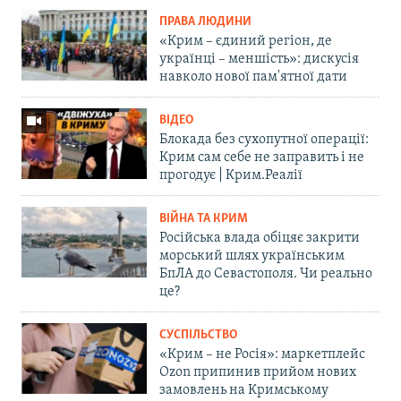
ПРАВА ЛЮДИНИ
«Крим – єдиний регіон, де
українці – меншість»: дискусія
навколо нової пам'ятної дати
ВІДЕО
Блокада без сухопутної операції:
Крим сам себе не заправить і не
прогодує | Крим.Реалії
ВІЙНА ТА КРИМ
Російська влада обіцяє закрити
морський шлях українським
БпЛА до Севастополя. Чи реально
це?
СУСПІЛЬСТВО
«Крим – не Росія»: маркетплейс
Ozon припинив прийом нових
замовлень на Кримському