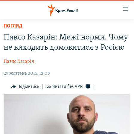
Доступність
посилання
Перейти
ПОГЛЯД
до
НОВИНИ
Павло Казарін: Межі норми. Чому
основного
ВОДА.КРИМ
матеріалу
не виходить домовитися з Росією
ВІДЕО ТА ФОТО
Перейти
до
Павло Казарін
ПОЛІТИКА
основної
29 жовтень 2015, 13:03
БЛОГИ
навігації
Перейти
ПОГЛЯД
Поділитись
Читати без VPN
до
ІНТЕРВ'Ю
пошуку
ВСЕ ЗА ДЕНЬ
СПЕЦПРОЕКТИ
ЯК ОБІЙТИ БЛОКУВАННЯ
ДЕПОРТАЦІЯ