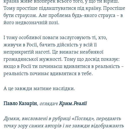
країна живе впоперек всього того, у що ти віриш.
Тому простіше підлаштуватися під країну. Простіше
бути страусом. Але проблема будь-якого страуса – в
його недвозначній позі.
І тому особливої поваги заслуговують ті, хто,
живучи в Росії, бачить дійсність у всій її
неприкритій наготі. Це вимагає неабиякої
громадянської мужності. Тому що досвід показує:
якщо в Росії ти починаєш вдивлятися в реальність –
реальність починає вдивлятися в тебе.
А це завжди матиме наслідки.
Павло Казарін
,
оглядач
Крим.Реалїі
Думки, висловлені в рубриці «Погляд», передають
точку зору самих авторів і не завжди відображають