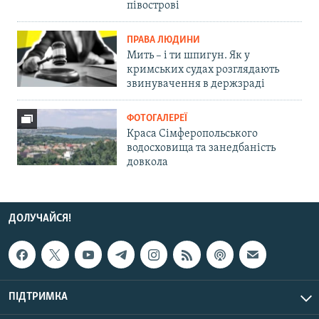
півострові
ПРАВА ЛЮДИНИ
Мить – і ти шпигун. Як у
кримських судах розглядають
звинувачення в держзраді
ФОТОГАЛЕРЕЇ
Краса Сімферопольського
водосховища та занедбаність
довкола
ДОЛУЧАЙСЯ!
ПІДТРИМКА