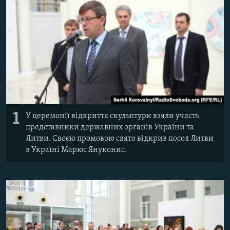
ВІДЕОУРОКИ «ELIFBE»
Русский
СВІДЧЕННЯ ОКУПАЦІЇ
Qırımtatar
УКРАЇНСЬКА ПРОБЛЕМА КРИМУ
ДОЛУЧАЙСЯ!
ІНФОГРАФІКА
Усі сайти RFE/RL
1
У церемонії відкриття скульптури взяли участь
представники державних органів України та
Литви. Своєю промовою свято відкрив посол Литви
в Україні Марюс Януконис.