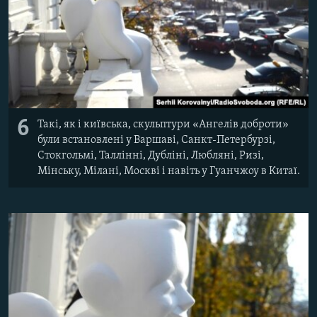
6
Такі, як і київська, скульптури «Ангелів доброти»
були встановлені у Варшаві, Санкт-Петербурзі,
Стокгольмі, Таллінні, Дубліні, Любляні, Ризі,
Мінську, Мілані, Москві і навіть у Гуанчжоу в Китаї.