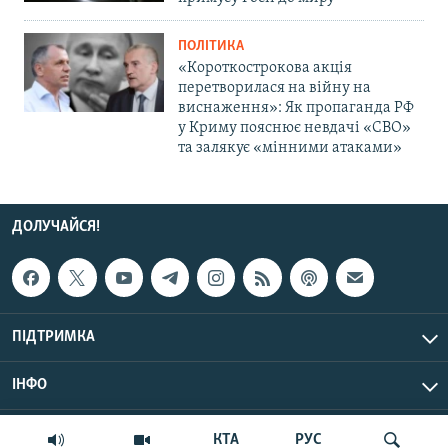
ПОЛІТИКА
«Короткострокова акція
перетворилася на війну на
виснаження»: Як пропаганда РФ
у Криму пояснює невдачі «СВО»
та залякує «мінними атаками»
ДОЛУЧАЙСЯ!
ПІДТРИМКА
ІНФО
© Крим.Реалії, 2026 | Усі права застережено.
КТА
РУС