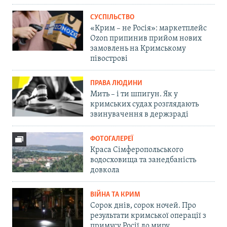
СУСПІЛЬСТВО
«Крим – не Росія»: маркетплейс
Ozon припинив прийом нових
замовлень на Кримському
півострові
ПРАВА ЛЮДИНИ
Мить – і ти шпигун. Як у
кримських судах розглядають
звинувачення в держзраді
ФОТОГАЛЕРЕЇ
Краса Сімферопольського
водосховища та занедбаність
довкола
ВІЙНА ТА КРИМ
Сорок днів, сорок ночей. Про
результати кримської операції з
примусу Росії до миру