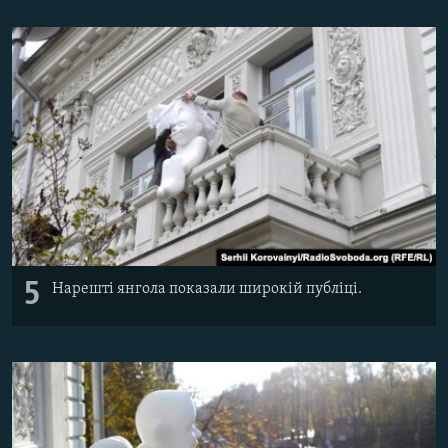
5
Нарешті янгола показали широкій публіці.