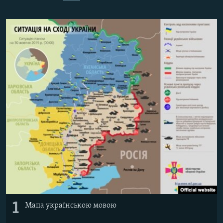
ВІДЕОУРОКИ «ELIFBE»
Русский
СВІДЧЕННЯ ОКУПАЦІЇ
Qırımtatar
УКРАЇНСЬКА ПРОБЛЕМА КРИМУ
ДОЛУЧАЙСЯ!
ІНФОГРАФІКА
Усі сайти RFE/RL
1
Мапа українською мовою