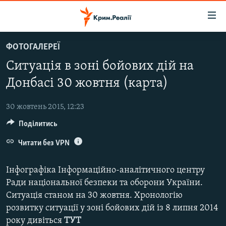
Доступність
посилання
Перейти
ФОТОГАЛЕРЕЇ
до
НОВИНИ
Ситуація в зоні бойових дій на
основного
ВОДА.КРИМ
матеріалу
Донбасі 30 жовтня (карта)
ВІДЕО ТА ФОТО
Перейти
до
30 жовтень 2015, 12:23
ПОЛІТИКА
основної
Поділитись
БЛОГИ
навігації
Перейти
Читати без VPN
ПОГЛЯД
до
ІНТЕРВ'Ю
пошуку
Інфографіка Інформаційно-аналітичного центру
ВСЕ ЗА ДЕНЬ
Ради національної безпеки та оборони України.
Ситуація станом на 30 жовтня. Хронологію
СПЕЦПРОЕКТИ
розвитку ситуації у зоні бойових дій із 8 липня 2014
ЯК ОБІЙТИ БЛОКУВАННЯ
ДЕПОРТАЦІЯ
року дивіться
ТУТ