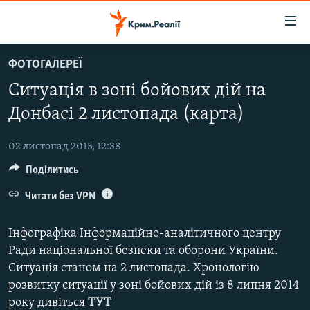
Доступність
посилання
Перейти
ФОТОГАЛЕРЕЇ
до
НОВИНИ
Ситуація в зоні бойових дій на
основного
ВОДА.КРИМ
матеріалу
Донбасі 2 листопада (карта)
ВІДЕО ТА ФОТО
Перейти
до
02 листопад 2015, 12:38
ПОЛІТИКА
основної
Поділитись
БЛОГИ
навігації
Перейти
Читати без VPN
ПОГЛЯД
до
ІНТЕРВ'Ю
пошуку
Інфографіка Інформаційно-аналітичного центру
ВСЕ ЗА ДЕНЬ
Ради національної безпеки та оборони України.
Ситуація станом на 2 листопада. Хронологію
СПЕЦПРОЕКТИ
розвитку ситуації у зоні бойових дій із 8 липня 2014
ЯК ОБІЙТИ БЛОКУВАННЯ
ДЕПОРТАЦІЯ
року дивіться
ТУТ