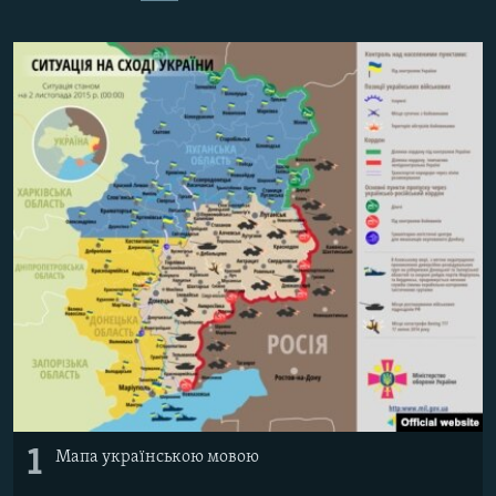
ВІДЕОУРОКИ «ELIFBE»
Русский
СВІДЧЕННЯ ОКУПАЦІЇ
Qırımtatar
УКРАЇНСЬКА ПРОБЛЕМА КРИМУ
ДОЛУЧАЙСЯ!
ІНФОГРАФІКА
Усі сайти RFE/RL
1
Мапа українською мовою