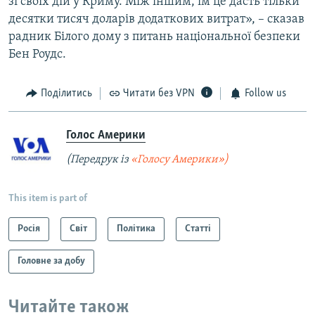
зі своїх дій у Криму. Між іншим, їм це дасть тільки
десятки тисяч доларів додаткових витрат», – сказав
радник Білого дому з питань національної безпеки
Бен Роудс.
Поділитись
Читати без VPN
Follow us
Голос Америки
(Передрук із
«Голосу Америки»)
This item is part of
Росія
Світ
Політика
Статті
Головне за добу
Читайте також