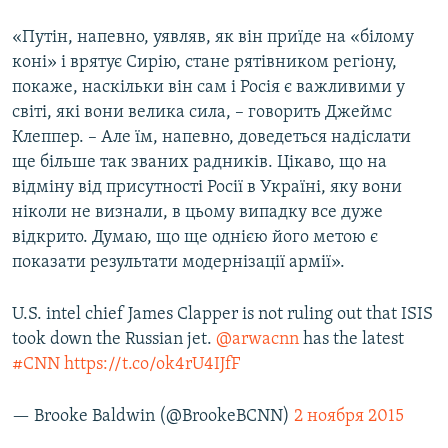
«Путін, напевно, уявляв, як він приїде на «білому
коні» і врятує Сирію, стане рятівником регіону,
покаже, наскільки він сам і Росія є важливими у
світі, які вони велика сила, – говорить Джеймс
Клеппер. – Але їм, напевно, доведеться надіслати
ще більше так званих радників. Цікаво, що на
відміну від присутності Росії в Україні, яку вони
ніколи не визнали, в цьому випадку все дуже
відкрито. Думаю, що ще однією його метою є
показати результати модернізації армії».
U.S. intel chief James Clapper is not ruling out that ISIS
took down the Russian jet.
@arwacnn
has the latest
#CNN
https://t.co/ok4rU4IJfF
— Brooke Baldwin (@BrookeBCNN)
2 ноября 2015