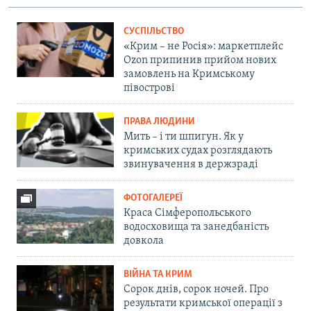
СУСПІЛЬСТВО
«Крим – не Росія»: маркетплейс
Ozon припинив прийом нових
замовлень на Кримському
півострові
ПРАВА ЛЮДИНИ
Мить – і ти шпигун. Як у
кримських судах розглядають
звинувачення в держзраді
ФОТОГАЛЕРЕЇ
Краса Сімферопольського
водосховища та занедбаність
довкола
ВІЙНА ТА КРИМ
Сорок днів, сорок ночей. Про
результати кримської операції з