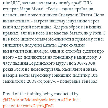
ніж ІДІЛ, заявив начальник штабу армії США
генерал Марк Миллі. «Росія – єдина країна на
планеті, яка може знищити Сполучені Штати. Це за
визначенням – загроза нашому існуванню через
їхній ядерний потенціал. Ядерна зброя є і в інших
країнах, але ні в кого її немає так багато, як у Росії. І
ні в кого іншого немає можливості в прямому сенсі
знищити Сполучені Штати. Дуже складно
визначити їхні наміри. Один зі способів судити про
нього – це подивитися на поведінку в минулому. З
часу падіння Берлінського муру і до 2007-2008
років Росія не демонструвала, наскільки я знаю,
намірів вести агресивну зовнішню політику. Все
змінилося з 2008-го року», – попередив генерал.
Proud of the training being conducted by
@173rdAbnBde
#skysoldiers
in
#Ukraine
pic.twitter.com/GqerlgJDvL