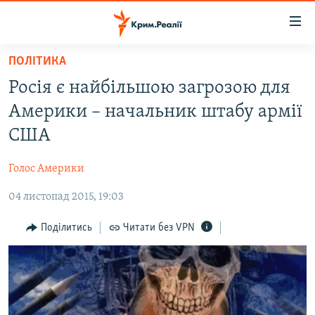
Доступність
посилання
Перейти
ПОЛІТИКА
до
НОВИНИ
Росія є найбільшою загрозою для
основного
ВОДА.КРИМ
матеріалу
Америки – начальник штабу армії
ВІДЕО ТА ФОТО
Перейти
США
до
ПОЛІТИКА
основної
Голос Америки
БЛОГИ
навігації
Перейти
04 листопад 2015, 19:03
ПОГЛЯД
до
ІНТЕРВ'Ю
Поділитись
Читати без VPN
пошуку
ВСЕ ЗА ДЕНЬ
СПЕЦПРОЕКТИ
ЯК ОБІЙТИ БЛОКУВАННЯ
ДЕПОРТАЦІЯ