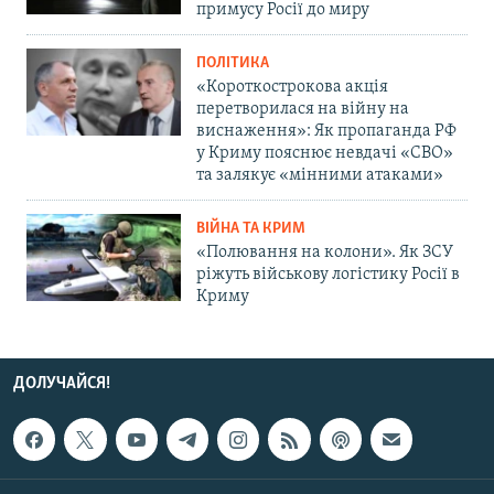
примусу Росії до миру
ПОЛІТИКА
«Короткострокова акція
перетворилася на війну на
виснаження»: Як пропаганда РФ
у Криму пояснює невдачі «СВО»
та залякує «мінними атаками»
ВІЙНА ТА КРИМ
«Полювання на колони». Як ЗСУ
ріжуть військову логістику Росії в
Криму
ДОЛУЧАЙСЯ!