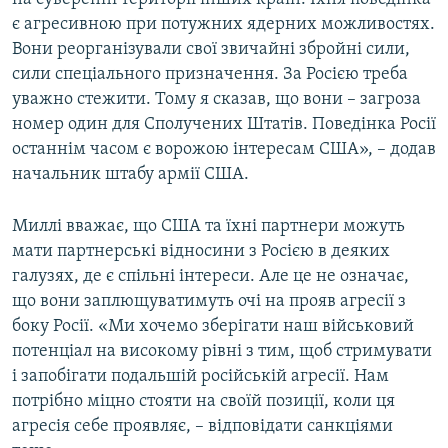
є агресивною при потужних ядерних можливостях.
Вони реорганізували свої звичайні збройні сили,
сили спеціального призначення. За Росією треба
уважно стежити. Тому я сказав, що вони – загроза
номер один для Сполучених Штатів. Поведінка Росії
останнім часом є ворожою інтересам США», – додав
начальник штабу армії США.
Миллі вважає, що США та їхні партнери можуть
мати партнерські відносини з Росією в деяких
галузях, де є спільні інтереси. Але це не означає,
що вони заплющуватимуть очі на прояв агресії з
боку Росії. «Ми хочемо зберігати наш військовий
потенціал на високому рівні з тим, щоб стримувати
і запобігати подальшій російській агресії. Нам
потрібно міцно стояти на своїй позиції, коли ця
агресія себе проявляє, – відповідати санкціями