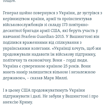
тощо».
Генерал щойно повернувся з України, де зустрівся з
керівництвом країни, армії та проінспектував
військовослужбовців зі складу 173 повітряно-
десантної бригади армії США, які беруть участь у
навчанні Fearless Guardian-2015. У Вашингтоні він
поділився враженнями від спілкування з
українськими колегами. «Українці хочуть, щоб ми
продовжували надавати їм військову підтримку,
політичну та економічну. Вони – горді люди.
Україна є суверенною країною 25 років. Вони
мають намір залишатися вільною і незалежною
державою», – сказав Марк Миллі.
І в цьому США продовжуватимуть України
підтримувати і далі. Не забули у Вашингтоні і про
анексію Криму.