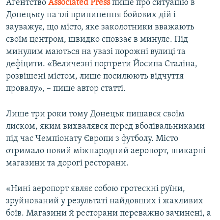
Агентство
Associated Press
пише про ситуацію в
Донецьку на тлі припинення бойових дій і
зауважує, що місто, яке заколотники вважають
своїм центром, швидко сповзає в минуле. Під
минулим маються на увазі порожні вулиці та
дефіцити. «Величезні портрети Йосипа Сталіна,
розвішені містом, лише посилюють відчуття
провалу», – пише автор статті.
Лише три роки тому Донецьк пишався своїм
лиском, яким вихвалявся перед вболівальниками
під час Чемпіонату Європи з футболу. Місто
отримало новий міжнародний аеропорт, шикарні
магазини та дорогі ресторани.
«Нині аеропорт являє собою гротескні руїни,
зруйнований у результаті найдовших і жахливих
боїв. Магазини й ресторани переважно зачинені, а