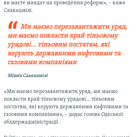
ви маєте мандат на проведення реформ», – каже
Саакашвілі.
Ми маємо перезавантажити уряд,
ми маємо покласти край тіньовому
урядові… тіньовим постатям, які
керують державними нафтовими та
газовими компаніями
Міхеїл Саакашвілі
«Ми маємо перезавантажити уряд, ми маємо
покласти край тіньовому урядові… тіньовим
постатям, які керують державними нафтовими та
газовими компаніями», – додає голова Одеської
облдержадміністрації.