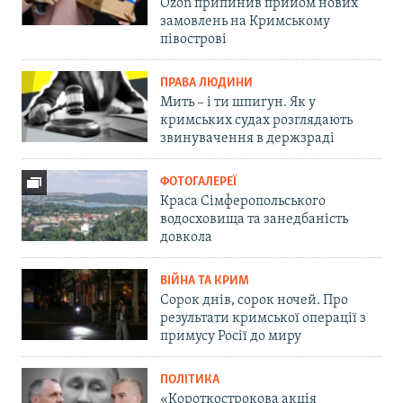
Ozon припинив прийом нових
замовлень на Кримському
півострові
ПРАВА ЛЮДИНИ
Мить – і ти шпигун. Як у
кримських судах розглядають
звинувачення в держзраді
ФОТОГАЛЕРЕЇ
Краса Сімферопольського
водосховища та занедбаність
довкола
ВІЙНА ТА КРИМ
Сорок днів, сорок ночей. Про
результати кримської операції з
примусу Росії до миру
ПОЛІТИКА
«Короткострокова акція