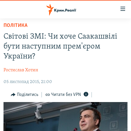
Доступність
посилання
Перейти
ПОЛІТИКА
до
НОВИНИ
Світові ЗМІ: Чи хоче Саакашвілі
основного
ВОДА.КРИМ
матеріалу
бути наступним прем'єром
ВІДЕО ТА ФОТО
Перейти
України?
до
ПОЛІТИКА
основної
Ростислав Хотин
БЛОГИ
навігації
Перейти
05 листопад 2015, 21:00
ПОГЛЯД
до
ІНТЕРВ'Ю
Поділитись
Читати без VPN
пошуку
ВСЕ ЗА ДЕНЬ
СПЕЦПРОЕКТИ
ЯК ОБІЙТИ БЛОКУВАННЯ
ДЕПОРТАЦІЯ