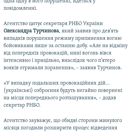
одна одну в його порушенні, йдеться у
повідомленні.
Агентство цитує секретаря РНБО України
Олександра Турчинова
, який заявив про дев’ять
випадків порушення режиму припинення вогню
бойовиками лише за останню добу. «Але на відміну
від попередніх провокацій, нині вогонь вівся
інтенсивно і прицільно, внаслідок чого п’ятеро
вояків отримали поранення», – заявив Турчинов.
«У випадку подальших провокаційних дій…
(українські) озброєння будуть негайно повернені
на місця попереднього розташування», – додав
секретар РНБО.
Агентство зауважує, що обидві сторони минулого
місяця погодили розширити процес відведення