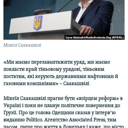
ВІДЕОУРОКИ «ELIFBE»
Русский
СВІДЧЕННЯ ОКУПАЦІЇ
Qırımtatar
УКРАЇНСЬКА ПРОБЛЕМА КРИМУ
ДОЛУЧАЙСЯ!
ІНФОГРАФІКА
Міхеїл Саакашвілі
«Ми маємо перезавантажити уряд, ми маємо
Усі сайти RFE/RL
покласти край тіньовому урядові, тіньовим
постатям, які керують державними нафтовими й
газовими компаніями» – Саакашвілі
Міхеїл Саакашвілі прагне бути «взірцем реформ» в
Україні і поки не планує політичне повернення до
Грузії. Про це голова Одещини сказав у інтервʼю
виданню Politico. Агентство Associated Press, тим
часом, пише про життя в Донецьку і каже, що місто