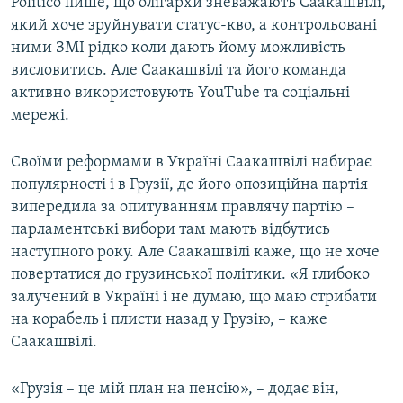
Politico пише, що олігархи зневажають Саакашвілі,
який хоче зруйнувати статус-кво, а контрольовані
ними ЗМІ рідко коли дають йому можливість
висловитись. Але Саакашвілі та його команда
активно використовують YouTubе та соціальні
мережі.
Своїми реформами в Україні Саакашвілі набирає
популярності і в Грузії, де його опозиційна партія
випередила за опитуванням правлячу партію –
парламентські вибори там мають відбутись
наступного року. Але Саакашвілі каже, що не хоче
повертатися до грузинської політики. «Я глибоко
залучений в Україні і не думаю, що маю стрибати
на корабель і плисти назад у Грузію, – каже
Саакашвілі.
«Грузія – це мій план на пенсію», – додає він,