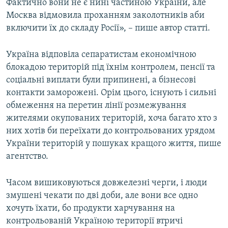
Фактично вони не є нині частиною України, але
Москва відмовила проханням заколотників аби
включити їх до складу Росії», – пише автор статті.
Україна відповіла сепаратистам економічною
блокадою територій під їхнім контролем, пенсії та
соціальні виплати були припинені, а бізнесові
контакти заморожені. Орім цього, існують і сильні
обмеження на перетин лінії розмежування
жителями окупованих територій, хоча багато хто з
них хотів би переїхати до контрольованих урядом
України територій у пошуках кращого життя, пише
агентство.
Часом вишиковуються довжелезні черги, і люди
змушені чекати по дві доби, але вони все одно
хочуть їхати, бо продукти харчування на
контрольованій Україною території втричі