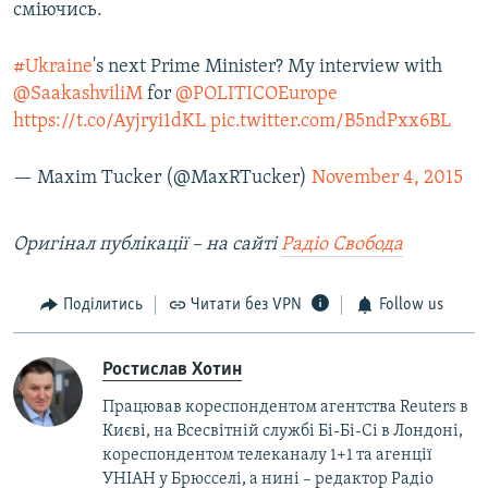
сміючись.
#Ukraine
's next Prime Minister? My interview with
@SaakashviliM
for
@POLITICOEurope
https://t.co/Ayjryi1dKL
pic.twitter.com/B5ndPxx6BL
— Maxim Tucker (@MaxRTucker)
November 4, 2015
Оригінал публікації – на сайті
Радіо Свобода
Поділитись
Читати без VPN
Follow us
Ростислав Хотин
Працював кореспондентом агентства Reuters в
Києві, на Всесвітній службі Бі-Бі-Сі в Лондоні,
кореспондентом телеканалу 1+1 та агенції
УНІАН у Брюсселі, а нині – редактор Радіо