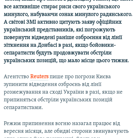
все активніше стирає риси свого українського
минулого, набуваючи ознак минулого радянського.
А світові ЗМІ активно цитують заяву офіційних
український представників, які погрожують
повернути відведені раніше озброєння від лінії
зіткнення на Донбасі в разі, якщо бойовики-
сепаратисти будуть продовжувати обстріли
українських позицій, що мало місце цього тижня.
Агентство
Reuters
пише про погрози Києва
зупинити відведення озброєнь від лінії
розмежування на сході України в разі, якщо не
припиняться обстріли українських позицій
сепаратистами.
Режим припинення вогню назагал працює від
вересня місяця, але обидві сторони звинувачують