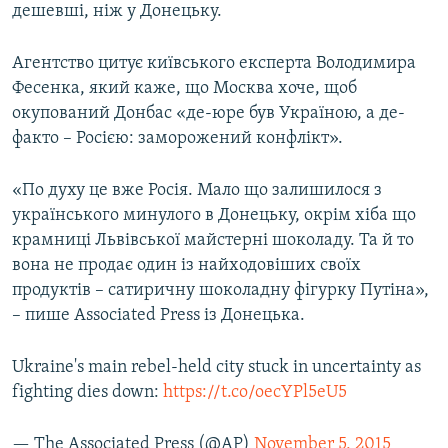
дешевші, ніж у Донецьку.
Агентство цитує київського експерта Володимира
Фесенка, який каже, що Москва хоче, щоб
окупований Донбас «де-юре був Україною, а де-
факто – Росією: заморожений конфлікт».
«По духу це вже Росія. Мало що залишилося з
українського минулого в Донецьку, окрім хіба що
крамниці Львівської майстерні шоколаду. Та й то
вона не продає один із найходовіших своїх
продуктів – сатиричну шоколадну фігурку Путіна»,
– пише Associated Press із Донецька.
Ukraine's main rebel-held city stuck in uncertainty as
fighting dies down:
https://t.co/oecYPl5eU5
— The Associated Press (@AP)
November 5, 2015