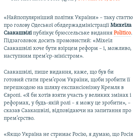
«Найпопулярніший політик України» – таку статтю
про голову Одеської облдержадміністрації
Михеїла
Саакашвілі
публікує брюссельське видання
Politico
.
Підзаголовок досить промовистий: «Міхеїл
Саакашвілі хоче бути взірцем реформ – і, можливо,
наступним прем’єр-міністром».
Саакашвілі, пише видання, каже, що був би
готовий стати прем’єром України, щоби зробити її
перешкодою на шляху експансіонізму Кремля в
Європі. «Я би хотів взяти участь у великих змінах і
реформах, у будь-якій ролі – я можу це зробити», –
сказав Саакашвілі, відповідаючи на запитання про
прем’єрство.​
«Якщо Україна не стримає Росію, я думаю, що Росія