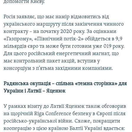
допомогти Києву.
Росія заявляє, що має намір відмовитись від
українського маршруту після закінчення чинного
контракту – на початку 2020 року. За оцінками
«Газпрому», «Північний потік-2» обійдеться в 9,9
мільярдів євро та може бути готовим уже 019 року.
Для цього російський енергетичний магнат, що
має контрольний пакет акцій, вступив у
консорціум з п’ятьма західними компаніями.
Радянська окупація – спільна «темна сторінка» для
України і Латвії – Яценюк
У рамках візиту до Латвії Яценюк також обговорив
на щорічній Riga Conference безпеку в Європі після
російсько-української війни. Схоже, покращити
кооперацію з цією країною Балтії Україні вдається: