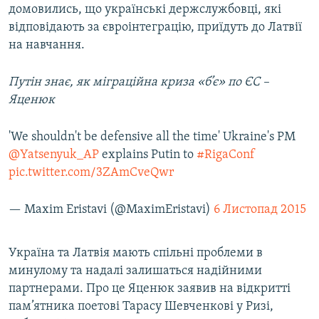
домовились, що українські держслужбовці, які
відповідають за євроінтеграцію, приїдуть до Латвії
на навчання.
Путін знає, як міграційна криза «б’є» по ЄС –
Яценюк
'We shouldn't be defensive all the time' Ukraine's PM
@Yatsenyuk_AP
explains Putin to
#RigaConf
pic.twitter.com/3ZAmCveQwr
— Maxim Eristavi (@MaximEristavi)
6 Листопад 2015
Україна та Латвія мають спільні проблеми в
минулому та надалі залишаться надійними
партнерами. Про це Яценюк заявив на відкритті
пам’ятника поетові Тарасу Шевченкові у Ризі,