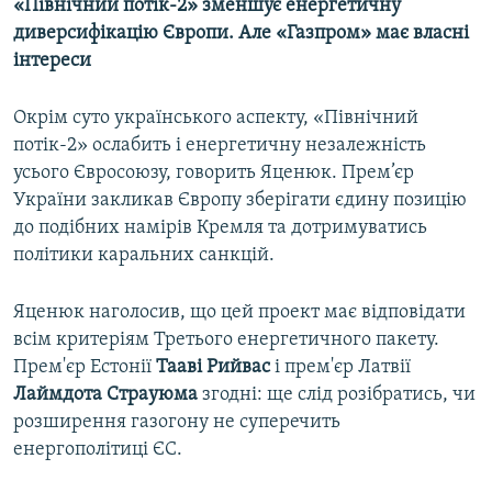
«Північний потік-2» зменшує енергетичну
диверсифікацію Європи. Але «Газпром» має власні
інтереси
Окрім суто українського аспекту, «Північний
потік-2» ослабить і енергетичну незалежність
усього Євросоюзу, говорить Яценюк. Прем’єр
України закликав Європу зберігати єдину позицію
до подібних намірів Кремля та дотримуватись
політики каральних санкцій.
Яценюк наголосив, що цей проект має відповідати
всім критеріям Третього енергетичного пакету.
Прем'єр Естонії
Тааві Рийвас
і прем'єр Латвії
Лаймдота Страуюма
згодні: ще слід розібратись, чи
розширення газогону не суперечить
енергополітиці ЄС.