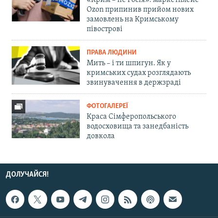
«Крим – не Росія»: маркетплейс
Ozon припинив прийом нових
замовлень на Кримському
півострові
ПРАВА ЛЮДИНИ
Мить – і ти шпигун. Як у
кримських судах розглядають
звинувачення в держзраді
ФОТОГАЛЕРЕЇ
Краса Сімферопольського
водосховища та занедбаність
довкола
ДОЛУЧАЙСЯ!