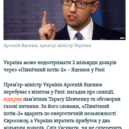
ВІДЕОУРОКИ «ELIFBE»
Русский
СВІДЧЕННЯ ОКУПАЦІЇ
Qırımtatar
УКРАЇНСЬКА ПРОБЛЕМА КРИМУ
ДОЛУЧАЙСЯ!
ІНФОГРАФІКА
Арсеній Яценюк, прем'єр-міністр України
Україна може недоотримати 2 мільярди доларів
Усі сайти RFE/RL
через «Північний потік-2» – Яценюк у Ризі
Прем’єр-міністр України Арсеній Яценюк
перебуває з візитом у Ризі: нагадав про санкції,
відкрив
пам’ятник Тарасу Шевченку та обговорив
газові питання. За його словами, «Північний
потік-2» вдарить по енергетичній незалежності
Євросоюзу, а Україна втратить прибуток у два
мільярди доларів. Слід з’ясувати, чи не суперечить