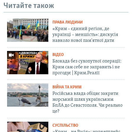
Читайте також
ПРАВА ЛЮДИНИ
«Крим – єдиний регіон, де
українці – меншість»: дискусія
навколо нової пам'ятної дати
ВІДЕО
Блокада без сухопутної операції:
Крим сам себе не заправить і не
прогодує | Крим.Реалії
ВІЙНА ТА КРИМ
Російська влада обіцяє закрити
морський шлях українським
БпЛА до Севастополя. Чи реально
це?
СУСПІЛЬСТВО