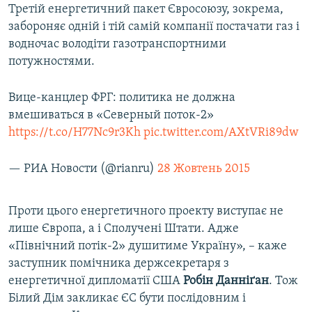
Третій енергетичний пакет Євросоюзу, зокрема,
забороняє одній і тій самій компанії постачати газ і
водночас володіти газотранспортними
потужностями.
Вице-канцлер ФРГ: политика не должна
вмешиваться в «Северный поток-2»
https://t.co/H77Nc9r3Kh
pic.twitter.com/AXtVRi89dw
— РИА Новости (@rianru)
28 Жовтень 2015
Проти цього енергетичного проекту виступає не
лише Європа, а і Сполучені Штати. Адже
«Північний потік-2» душитиме Україну», – каже
заступник помічника держсекретаря з
енергетичної дипломатії США
Робін Данніґан
. Тож
Білий Дім закликає ЄС бути послідовним і