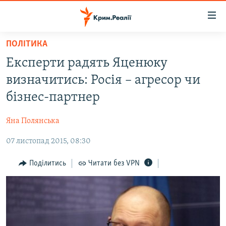
Доступність
посилання
Перейти
ПОЛІТИКА
до
НОВИНИ
Експерти радять Яценюку
основного
ВОДА.КРИМ
матеріалу
визначитись: Росія – агресор чи
ВІДЕО ТА ФОТО
Перейти
бізнес-партнер
до
ПОЛІТИКА
основної
Яна Полянська
БЛОГИ
навігації
Перейти
07 листопад 2015, 08:30
ПОГЛЯД
до
ІНТЕРВ'Ю
Поділитись
Читати без VPN
пошуку
ВСЕ ЗА ДЕНЬ
СПЕЦПРОЕКТИ
ЯК ОБІЙТИ БЛОКУВАННЯ
ДЕПОРТАЦІЯ