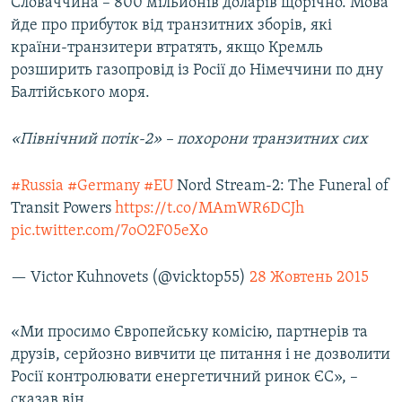
Словаччина – 800 мільйонів доларів щорічно. Мова
йде про прибуток від транзитних зборів, які
країни-транзитери втратять, якщо Кремль
розширить газопровід із Росії до Німеччини по дну
Балтійського моря.
«Північний потік-2» – похорони транзитних сих
#Russia
#Germany
#EU
Nord Stream-2: The Funeral of
Transit Powers
https://t.co/MAmWR6DCJh
pic.twitter.com/7oO2F05eXo
— Victor Kuhnovets (@vicktop55)
28 Жовтень 2015
«Ми просимо Європейську комісію, партнерів та
друзів, серйозно вивчити це питання і не дозволити
Росії контролювати енергетичний ринок ЄС», –
сказав він.