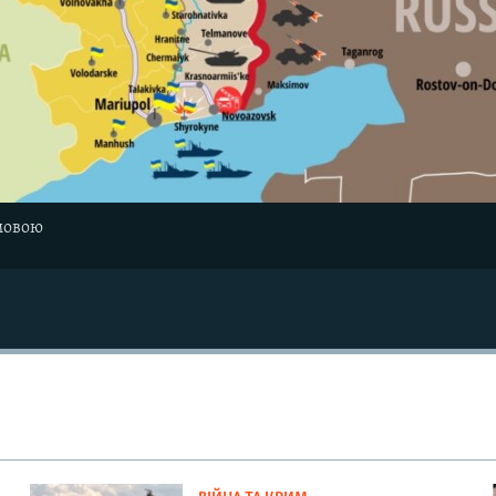
мовою