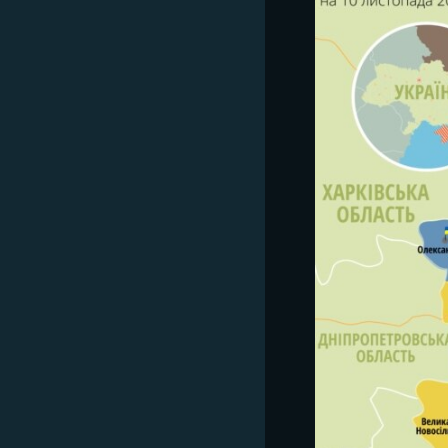
ВІДЕОУРОКИ «ELIFBE»
СВІДЧЕННЯ ОКУПАЦІЇ
УКРАЇНСЬКА ПРОБЛЕМА КРИМУ
ІНФОГРАФІКА