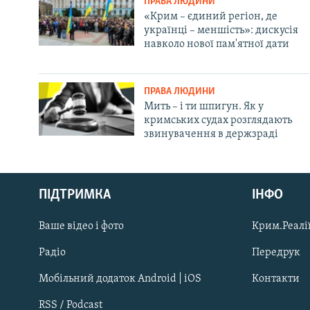
ПРАВА ЛЮДИНИ
«Крим – єдиний регіон, де
українці – меншість»: дискусія
навколо нової пам'ятної дати
ПРАВА ЛЮДИНИ
Мить – і ти шпигун. Як у
кримських судах розглядають
звинувачення в держзраді
Русский
ПІДТРИМКА
ІНФО
Qırımtatar
Ваше відео і фото
Крим.Реалії
ДОЛУЧАЙСЯ!
Радіо
Передрук
Мобільний додаток Android | iOS
Контакти
RSS / Podcast