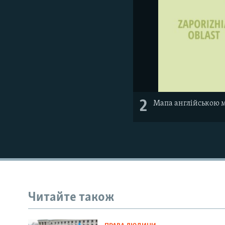
2
Мапа англійською 
Читайте також