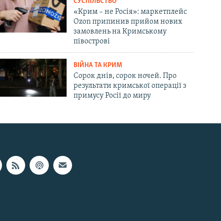
СУСПІЛЬСТВО
«Крим – не Росія»: маркетплейс
Ozon припинив прийом нових
замовлень на Кримському
півострові
ВІЙНА ТА КРИМ
Сорок днів, сорок ночей. Про
результати кримської операції з
примусу Росії до миру