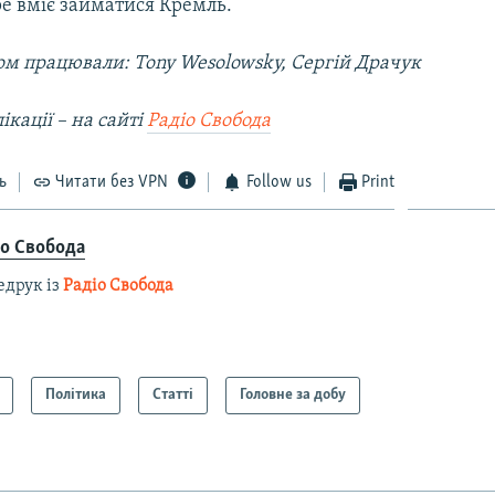
ре вміє займатися Кремль.
ом працювали: Tony Wesolowsky, Сергій Драчук
ікації – на сайті
Радіо Свобода
ь
Читати без VPN
Follow us
Print
іо Свобода
едрук із
Радіо Свобода
Політика
Статті
Головне за добу