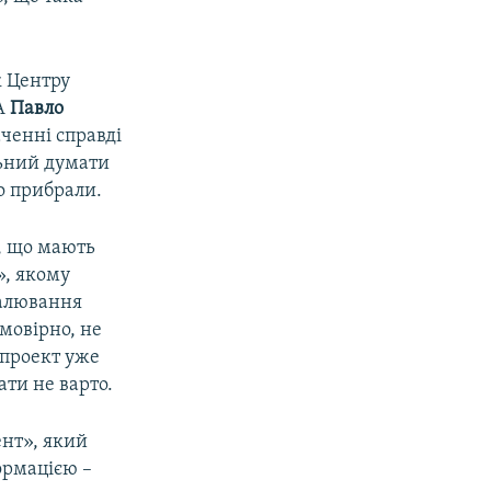
к Центру
ША
Павло
аченні справді
льний думати
о прибрали.
и, що мають
», якому
малювання
мовірно, не
 проект уже
ати не варто.
ент», який
ормацією –