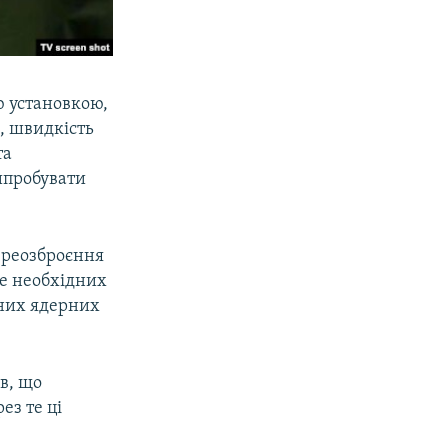
 установкою,
, швидкість
та
випробувати
переозброєння
ве необхідних
чних ядерних
в, що
ез те ці