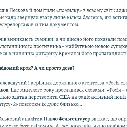
х слів Пєскова й помітили «помилку» в усьому світі: адж
й кадр звернули увагу лише кілька блогерів, які встиг
телерепортажів із тим документом.
ачів виникають сумніви: а чи дійсно його показали по
«потенційного противника» майбутньою новою суперз
ться в нинішню риторику Кремля й його пропагандисті
відомий крок? А чи просто деза?
телеведучий і керівник державного агентства «Росія сь
льов
, іще минулого року прославився словами: «Росія –
еально здатна перетворити США на радіоактивний попі
атусу-6» повторює їх дуже близько…
ійськовий аналітик
Павло Фельгенгауер
вважає, що оп
у могло бути свідомим. Адже, каже він, якщо невідомо