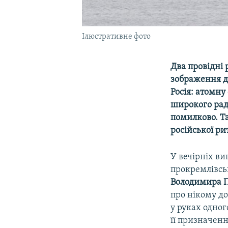
Ілюстративне фото
Два провідні 
зображення д
Росія: атомну
широкого рад
помилково. Та
російської р
У вечірніх в
прокремлівсь
Володимира П
про нікому до
у руках одног
її призначен