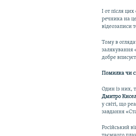
І от після ци
речника на це
відеозаписи 
Тому в огляд
залякування 
добре вписує
Помилка чи с
Один із них, 
Дмитро Кисе
у світі, що р
завдання «Ст
Російський в
таємного план