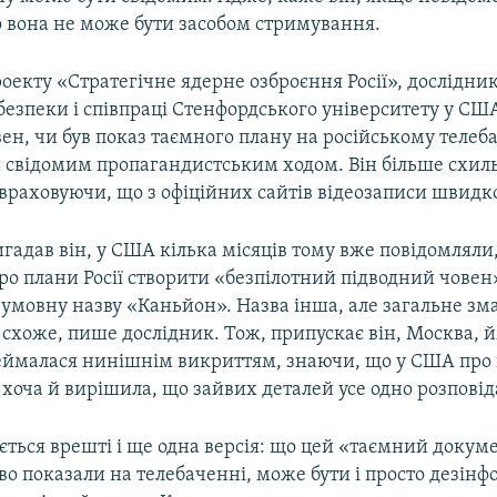
то вона не може бути засобом стримування.
оекту «Стратегічне ядерне озброєння Росії», дослідни
безпеки і співпраці Стенфордського університету у С
ен, чи був показ таємного плану на російському телеб
 свідомим пропагандистським ходом. Він більше схи
 враховуючи, що з офіційних сайтів відеозаписи швидк
игадав він, у США кілька місяців тому вже повідомлял
о плани Росії створити «безпілотний підводний човен
 умовну назву «Каньйон». Назва інша, але загальне з
схоже, пише дослідник. Тож, припускає він, Москва, й
еймалася нинішнім викриттям, знаючи, що у США про
хоча й вирішила, що зайвих деталей усе одно розповід
ться врешті і ще одна версія: що цей «таємний докум
о показали на телебаченні, може бути і просто дезінф