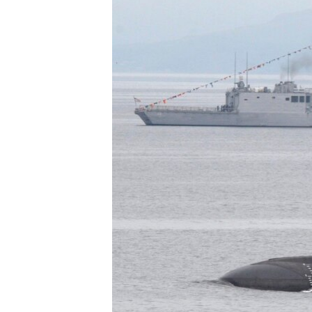
ВІДЕОУРОКИ «ELIFBE»
СВІДЧЕННЯ ОКУПАЦІЇ
УКРАЇНСЬКА ПРОБЛЕМА КРИМУ
ІНФОГРАФІКА