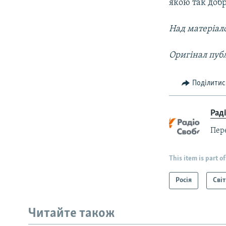
якою так доб
Над матеріал
Оригінал публ
Поділитис
Рад
Пер
This item is part of
Росія
Світ
Читайте також