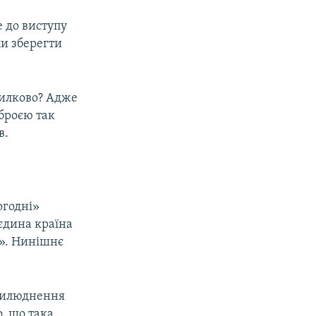
е до виступу
ли зберегти
милково? Адже
броєю так
в.
огодні»
 єдина країна
л». Нинішнє
рилюднення
, що така