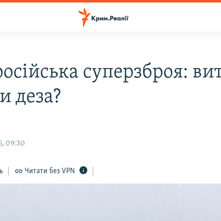
осійська суперзброя: вит
и деза?
5, 09:30
ь
Читати без VPN