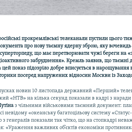
російські прокремлівські телеканали пустили цього тиж
окумента про нову таємну ядерну зброю, яку вочевидь
 суперторпеду, що має перетворювати чужі береги на «
іоактивного забруднення». Кремль заявив, що таємні 
 цей показ підозріло добре вписується в нарощування
иторики посеред напружених відносин Москви із Заход
ипусках новин 10 листопада державний «Перший» телек
кий «НТВ» на кілька секунд показали в кадрі з наради
утіна
з чільними військовими таємний документ: пла
сі невідому «океанську багатоцільову систему «Статус
о з генералів показали так чітко, що на стопкадрі нев
ня: «Ураження важливих об’єктів економіки противник