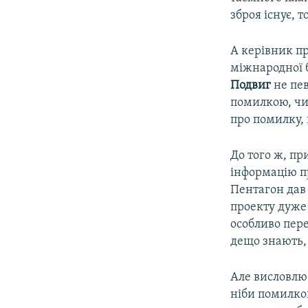
зброя існує, 
А керівник пр
міжнародної 
Подвиг
не пев
помилкою, чи
про помилку,
До того ж, пр
інформацію пр
Пентагон дав
проекту дуже 
особливо пер
дещо знають, 
Але висловлює
ніби помилков