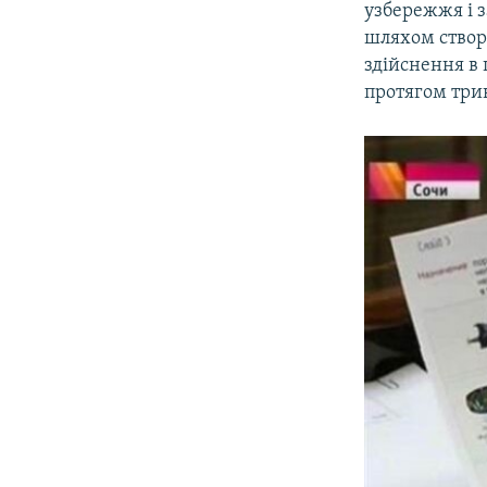
узбережжя і 
шляхом створ
здійснення в 
протягом трив