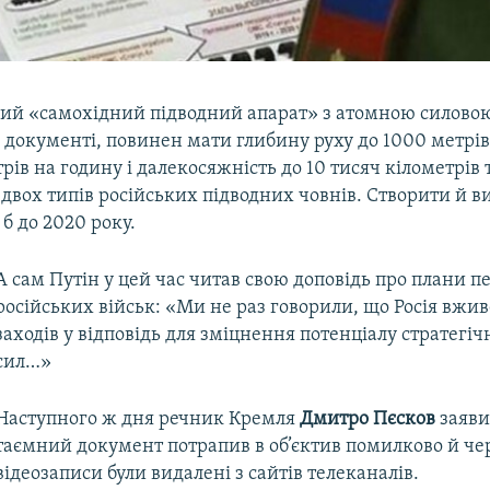
ий «самохідний підводний апарат» з атомною силовою
 документі, повинен мати глибину руху до 1000 метрів
трів на годину і далекосяжність до 10 тисяч кілометрів 
 двох типів російських підводних човнів. Створити й 
б до 2020 року.
А сам Путін у цей час читав свою доповідь про плани 
російських військ: «Ми не раз говорили, що Росія вжи
заходів у відповідь для зміцнення потенціалу стратегі
сил…»
Наступного ж дня речник Кремля
Дмитро Пєсков
заяви
таємний документ потрапив в об’єктив помилково й чер
відеозаписи були видалені з сайтів телеканалів.