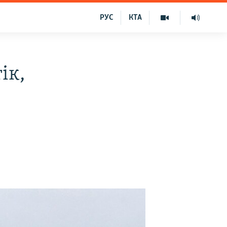
РУС
КТА
ік,