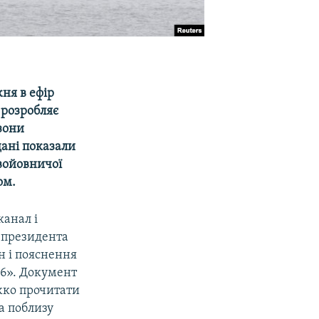
ня в ефір
 розробляє
зони
дані показали
 войовничої
ом.
анал і
 президента
н і пояснення
-6». Документ
ажко прочитати
а поблизу