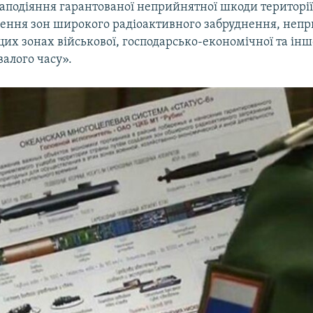
заподіяння гарантованої неприйнятної шкоди території
ення зон широкого радіоактивного забруднення, непр
цих зонах військової, господарсько-економічної та іншо
алого часу».