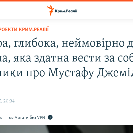
РОЕКТИ КРИМ.РЕАЛІЇ
а, глибока, неймовірно 
, яка здатна вести за со
ники про Мустафу Джемі
, 20:34
ь
Читати без VPN