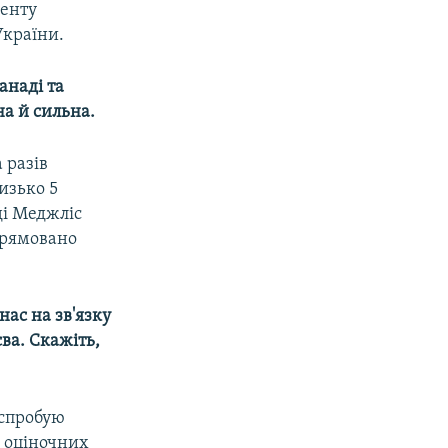
менту
України.
анаді та
на й сильна.
 разів
изько 5
ді Меджліс
прямовано
нас на зв'язку
ва. Скажіть,
 спробую
ь оціночних