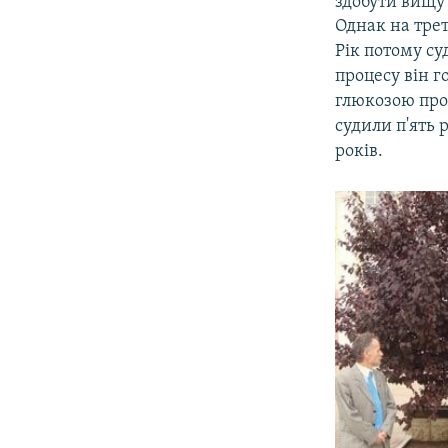
здобути вищу 
Однак на трет
Рік потому су
процесу він г
глюкозою прот
судили п'ять 
років.