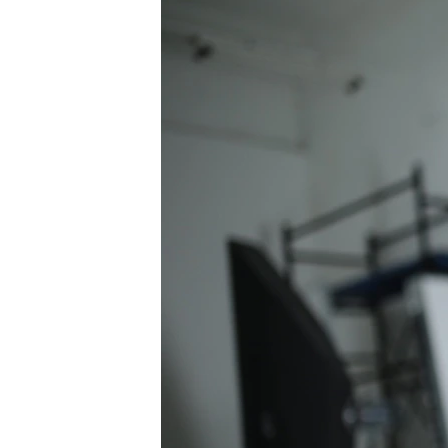
ВІДЕОУРОКИ «ELIFBE»
СВІДЧЕННЯ ОКУПАЦІЇ
УКРАЇНСЬКА ПРОБЛЕМА КРИМУ
ІНФОГРАФІКА