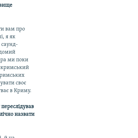
звище
ти вам про
, я як
 саунд-
ідомий
ера ми поки
, кримський
кримських
увати своє
уває в Криму.
у переслідував
блічно назвати