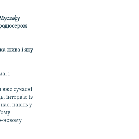
Мустафу
продюсером
ка жива і яку
а, і
 вже сучасні
, інтерв'ю із
нас, навіть у
Тому
по-новому