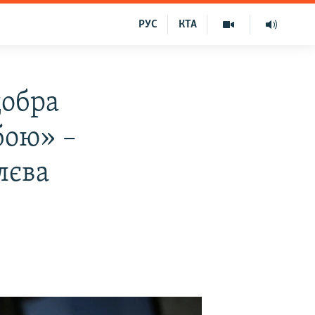
РУС
КТА
добра
бою» –
лєва