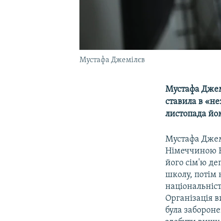
Мустафа Джемілєв
Мустафа Джем
ставила в «н
листопада йо
Мустафа Джем
Німеччиною Кр
його сім'ю де
школу, потім 
національніст
Організація в
була заборон