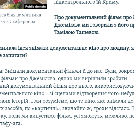
підконтрольного їй Криму.
єв біля пам'ятника
Про документальний фільм про 
ку в Сімферополі
Джемілєва ми говорили з його 
Тамілою Ташевою.
виникла ідея знімати документальне кіно про людину, я
е запитати?
а:
Знімали документальні фільми й до нас. Були, зокрем
і фільми про Джемілєва, однак ми вирішили зробити
ий документальний фільм про нього, використовуючи
ентального кіно – зі сценами відтворення чого-небудь
вих історій. І ми розуміємо, що те кіно, яке знімали до 
х засобів, по «картинці», звичайно ж, трохи відстало. 
ку, коли ми випустимо фільм, усі зможуть, можливо, 
тафу-ага.