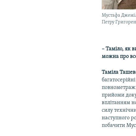
Мустафа Джеміл
Петру Григорен
– Таміло, як 
можна про вс
Таміла Ташев
багатосерійн
повнометражн
прийоми докум
вплітанням но
силу технічни
наступного ро
побачити Мус