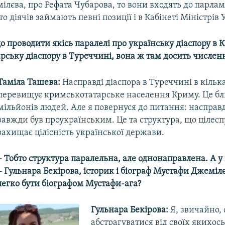
лєва, про Рефата Чубарова, то вони входять до парла
то діячів займають певні позиції і в Кабінеті Міністрів 
що проводити якісь паралелі про українську діаспору в К
ську діаспору в Туреччині, вона ж там досить числен
Таміла Ташева:
Насправді діаспора в Туреччині в кілька
перевищує кримськотатарське населення Криму. Це бл
мільйонів людей. Але я повернуся до питання: насправ
завжди був проукраїнським. Це та структура, що цілес
захищає цілісність української держави.
– Тобто структура паралельна, але однонаправлена. А у 
– Гульнара Бекірова, історик і біограф Мустафи Джемілє
легко бути біографом Мустафи-ага?
Гульнара Бекірова:
Я, звичайно,
абстрагуватися від своїх якихос