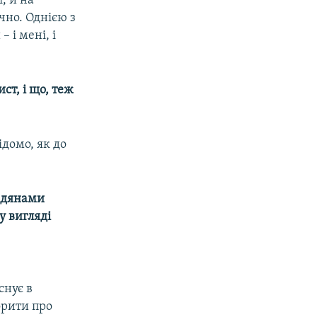
, й на
чно. Однією з
 і мені, і
ст, і що, теж
ідомо, як до
мадянами
у вигляді
снує в
орити про