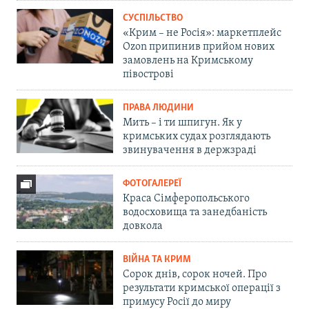
СУСПІЛЬСТВО
«Крим – не Росія»: маркетплейс
Ozon припинив прийом нових
замовлень на Кримському
півострові
ПРАВА ЛЮДИНИ
Мить – і ти шпигун. Як у
кримських судах розглядають
звинувачення в держзраді
ФОТОГАЛЕРЕЇ
Краса Сімферопольського
водосховища та занедбаність
довкола
ВІЙНА ТА КРИМ
Сорок днів, сорок ночей. Про
результати кримської операції з
примусу Росії до миру