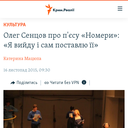
Доступність
посилання
Перейти
КУЛЬТУРА
до
НОВИНИ
Олег Сенцов про п'єсу «Номери»:
основного
ВОДА.КРИМ
матеріалу
«Я вийду і сам поставлю її»
ВІДЕО ТА ФОТО
Перейти
до
Катерина Мацюпа
ПОЛІТИКА
основної
16 листопад 2015, 09:30
БЛОГИ
навігації
Перейти
ПОГЛЯД
Поділитись
Читати без VPN
до
ІНТЕРВ'Ю
пошуку
ВСЕ ЗА ДЕНЬ
СПЕЦПРОЕКТИ
ЯК ОБІЙТИ БЛОКУВАННЯ
ДЕПОРТАЦІЯ