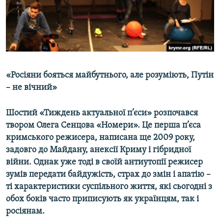
ВІДЕОУРОКИ «ELIFBE»
Русский
СВІДЧЕННЯ ОКУПАЦІЇ
Qırımtatar
УКРАЇНСЬКА ПРОБЛЕМА КРИМУ
ДОЛУЧАЙСЯ!
ІНФОГРАФІКА
«Росіяни бояться майбутнього, але розуміють, Путін
– не вічний»
Усі сайти RFE/RL
Шостий «Тиждень актуальної п’єси» розпочався
твором Олега Сенцова «Номери». Це перша п’єса
кримського режисера, написана ще 2009 року,
задовго до Майдану, анексії Криму і гібридної
війни. Однак уже тоді в своїй антиутопії режисер
зумів передати байдужість, страх до змін і апатію –
ті характеристики суспільного життя, які сьогодні з
обох боків часто приписують як українцям, так і
росіянам.