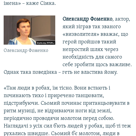
імена» – каже Сімка.
Олександр Фоменко
, актор,
який зіграв так званого
«визволителя» вважає, що
герой пройшов такий
непростий шлях через
Олександр Фоменко
необхідність для самого
себе зробити щось важливе.
Однак така поведінка – геть не властива йому.
«Там люди в робах, їм тісно. Вони встають і
починають тихо і приречено танцювати,
підстрибуючи. Сьомий починає пританцьовувати в
ритм музиці, не відриваючи ноги від землі,
періодично проводячи молотом перед собою.
Наглядачі з усіх сил б’ють людей у робах, щоб ті теж
рухались швидше. Сьомий б’є молотом, люди в