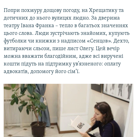
Попри похмуру дощову погоду, на Хрещатику та
дотичних до нього вулицях людно. За дверима
театру Івана Франка – тепло в багатьох значеннях
цього слова. Люди зустрічають знайомих, купують
футболки чи книжки з надписом «Сенцов». Дехто,
витираючи сльози, пише лист Олегу. Цей вечір
можна вважати благодійним, адже всі виручені
кошти підуть на підтримку ув’язненого: оплату
адвокатів, допомогу його сім’ї.