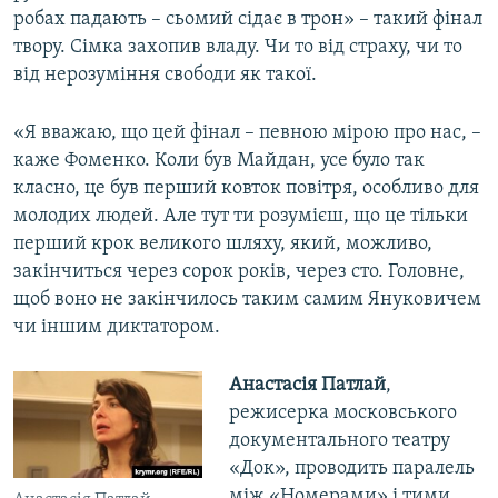
робах падають – сьомий сідає в трон» – такий фінал
твору. Сімка захопив владу. Чи то від страху, чи то
від нерозуміння свободи як такої.
«Я вважаю, що цей фінал – певною мірою про нас, –
каже Фоменко. Коли був Майдан, усе було так
класно, це був перший ковток повітря, особливо для
молодих людей. Але тут ти розумієш, що це тільки
перший крок великого шляху, який, можливо,
закінчиться через сорок років, через сто. Головне,
щоб воно не закінчилось таким самим Януковичем
чи іншим диктатором.
Анастасія Патлай
,
режисерка московського
документального театру
«Док», проводить паралель
між «Номерами» і тими,