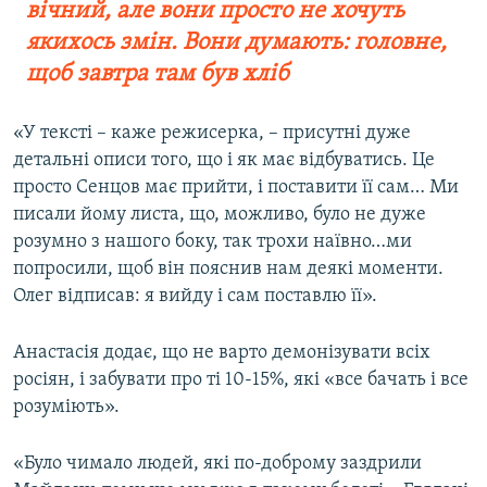
вічний, але вони просто не хочуть
якихось змін. Вони думають: головне,
щоб завтра там був хліб
«У тексті – каже режисерка, – присутні дуже
детальні описи того, що і як має відбуватись. Це
просто Сенцов має прийти, і поставити її сам… Ми
писали йому листа, що, можливо, було не дуже
розумно з нашого боку, так трохи наївно…ми
попросили, щоб він пояснив нам деякі моменти.
Олег відписав: я вийду і сам поставлю її».
Анастасія додає, що не варто демонізувати всіх
росіян, і забувати про ті 10-15%, які «все бачать і все
розуміють».
«Було чимало людей, які по-доброму заздрили