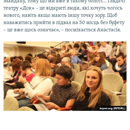
Майдану, тому що ми вже в такому болоті… Глядачі
театру «Док» – це відкриті люди, які хочуть чогось
нового, навіть якщо мають іншу точку зору. Щоб
наважитись прийти в підвал на 50 місць без буфету
– це вже щось означає», – посміхається Анастасія.