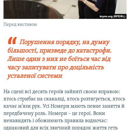
Перед виставою
Порушення порядку, на думку
більшості, призведе до катастрофи.
Лише один з них не боїться час від
часу запитувати про доцільність
усталеної системи
На сцені всі десять героїв зайняті своєю вправою:
хтось стрибає на скакалці, хтось розтягується, хтось
качає м’язи рук. Усі Номери мають певне заняття й
передбачену роль. Номери – це герої. Вони
ненавидять і обожнюють правила водночас:
однаковий для всіх звичний порядок життя геть