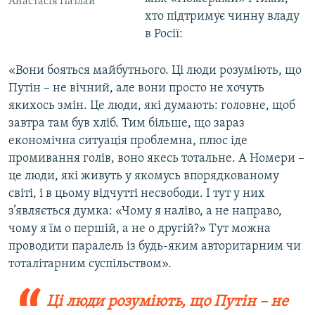
Анастасія Патлай
хто підтримує чинну владу
в Росії:
«Вони бояться майбутнього. Ці люди розуміють, що
Путін – не вічний, але вони просто не хочуть
якихось змін. Це люди, які думають: головне, щоб
завтра там був хліб. Тим більше, що зараз
економічна ситуація проблемна, плюс іде
промивання голів, воно якесь тотальне. А Номери –
це люди, які живуть у якомусь впорядкованому
світі, і в цьому відчутті несвободи. І тут у них
з’являється думка: «Чому я наліво, а не направо,
чому я їм о першій, а не о другій?» Тут можна
проводити паралель із будь-яким авторитарним чи
тоталітарним суспільством».
Ці люди розуміють, що Путін – не