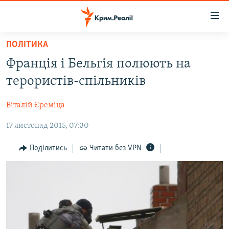
Доступність
посилання
Перейти
ПОЛІТИКА
до
НОВИНИ
Франція і Бельгія полюють на
основного
ВОДА.КРИМ
матеріалу
терористів-спільників
ВІДЕО ТА ФОТО
Перейти
до
Віталій Єреміца
ПОЛІТИКА
основної
17 листопад 2015, 07:30
БЛОГИ
навігації
Перейти
ПОГЛЯД
Поділитись
Читати без VPN
до
ІНТЕРВ'Ю
пошуку
ВСЕ ЗА ДЕНЬ
СПЕЦПРОЕКТИ
ЯК ОБІЙТИ БЛОКУВАННЯ
ДЕПОРТАЦІЯ