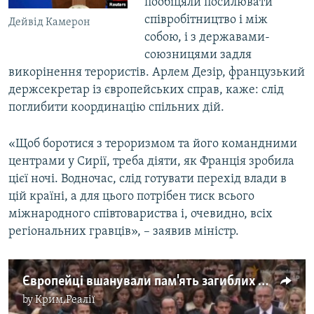
пообіцяли посилювати
співробітництво і між
Дейвід Камерон
собою, і з державами-
союзницями задля
викорінення терористів. Арлем Дезір, французький
держсекретар із європейських справ, каже: слід
поглибити координацію спільних дій.
«Щоб боротися з тероризмом та його командними
центрами у Сирії, треба діяти, як Франція зробила
цієї ночі. Водночас, слід готувати перехід влади в
цій країні, а для цього потрібен тиск всього
міжнародного співтовариства і, очевидно, всіх
регіональних гравців», – заявив міністр.
Європейці вшанували пам'ять загиблих від терактів у Парижі хвилиною мовчання (відео)
by
Крим.Реалії