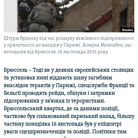
ВІДЕОУРОКИ «ELIFBE»
Русский
СВІДЧЕННЯ ОКУПАЦІЇ
Qırımtatar
УКРАЇНСЬКА ПРОБЛЕМА КРИМУ
ДОЛУЧАЙСЯ!
Штурм будинку під час розшуку важливого підозрюваного
ІНФОГРАФІКА
у причетності до нападів у Парижі. Комуна Моленбек, що
неподалік від Брюсселя. 16 листопада 2015 року
Усі сайти RFE/RL
Брюссель – Тоді як у деяких європейських столицях
та установах нині віддають шану загиблим
внаслідок терактів у Парижі, спецслужби Франції та
Бельгії проводять рейди, обшуки і затримки
підозрюваних у зв’язках із терористами.
Брюссельський квартал, де за даними поліції,
частково був спланований паризький напад, більшу
частину понеділка 16 листопада був у епіцентрі
уваги сцецпризначенців та поліції. Політики тим