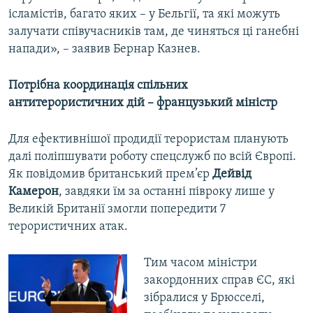
ісламістів, багато яких – у Бельгії, та які можуть
залучати співучасників там, де чиняться ці ганебні
напади», – заявив Бернар Казнев.
Потрібна координація спільних
антитерористичних дій – французький міністр
Для ефективнішої продидії терористам планують
далі поліпшувати роботу спецслужб по всій Європі.
Як повідомив британський прем’єр
Дейвід
Камерон
, завдяки їм за останні півроку лише у
Великій Британії змогли попередити 7
терористичних атак.
Тим часом міністри
закордонних справ ЄС, які
зібралися у Брюсселі,