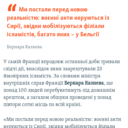
Ми постали перед новою
реальністю: воєнні акти керуються із
Сирії, звідки мобілізуються філіали
ісламістів, багато яких – у Бельгії
Бернара Казнева
У самій Франції впродовж останньої доби тривали
слідчі дії, внаслідок яких заарештували 23
ймовірних ісламіста. За словами міністра
внутрішніх справ Франції
Бернара Казнева
, ще
понад 100 людей перебуватимуть під домашнім
арештом, а загалом обшуки проведені у понад
півтори сотні місць по всій країні.
«Ми постали перед новою реальністю: воєнні акти
керуються із Сирії, звідки мобілізуються філіали