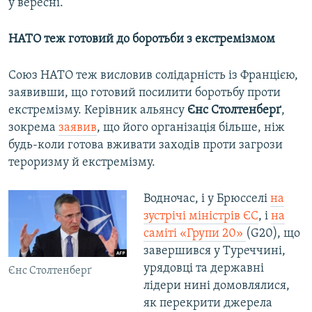
у вересні.
НАТО теж готовий до боротьби з екстремізмом
Союз НАТО теж висловив солідарність із Францією,
заявивши, що готовий посилити боротьбу проти
екстремізму. Керівник альянсу
Єнс Столтенберґ
,
зокрема
заявив
, що його організація більше, ніж
будь-коли готова вживати заходів проти загрози
тероризму й екстремізму.
Водночас, і у Брюсселі
на
зустрічі міністрів ЄС
, і
на
саміті «Групи 20»
(G20), що
завершився у Туреччині,
урядовці та державні
Єнс Столтенберґ
лідери нині домовлялися,
як перекрити джерела