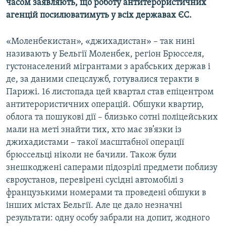
часом заявляють, що роботу антитерористичних
агенцій посилюватимуть у всіх державах ЄС.
«Моленбекистан», «джихадистан» – так нині
називають у Бельгії Моленбек, регіон Брюсселя,
густонаселений мігрантами з арабських держав і
де, за даними спецслужб, готувалися теракти в
Парижі. 16 листопада цей квартал став епіцентром
антитерористичних операцій. Обшуки квартир,
облога та пошукові дії – близько сотні поліцейських
мали на меті знайти тих, хто має зв’язки із
джихадистами – такої масштабної операції
брюссельці ніколи не бачили. Також були
знешкоджені саперами підозрілі предмети поблизу
євроустанов, перевірені сусідні автомобілі з
французькими номерами та проведені обшуки в
інших містах Бельгії. Але це дало незначні
результати: одну особу забрали на допит, жодного