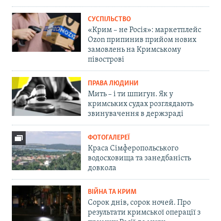
СУСПІЛЬСТВО
«Крим – не Росія»: маркетплейс
Ozon припинив прийом нових
замовлень на Кримському
півострові
ПРАВА ЛЮДИНИ
Мить – і ти шпигун. Як у
кримських судах розглядають
звинувачення в держзраді
ФОТОГАЛЕРЕЇ
Краса Сімферопольського
водосховища та занедбаність
довкола
ВІЙНА ТА КРИМ
Сорок днів, сорок ночей. Про
результати кримської операції з