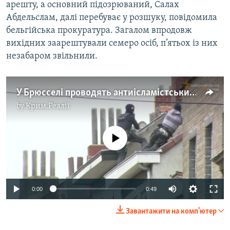
арешту, а основний підозрюваний, Салах
Абдельслам, далі перебуває у розшуку, повідомила
бельгійська прокуратура. Загалом впродовж
вихідних заарештували семеро осіб, п’ятьох із них
незабаром звільнили.
У Брюсселі проводять антиісламістський рейд (відео)
by
Крим.Реалії
No media source currently available
0:00
0:49
Завантажити на комп'ютер