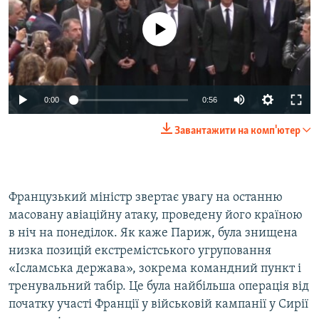
No media source currently available
0:00
0:56
Завантажити на комп'ютер
Французький міністр звертає увагу на останню
масовану авіаційну атаку, проведену його країною
в ніч на понеділок. Як каже Париж, була знищена
низка позицій екстремістського угруповання
«Ісламська держава», зокрема командний пункт і
тренувальний табір. Це була найбільша операція від
початку участі Франції у військовій кампанії у Сирії