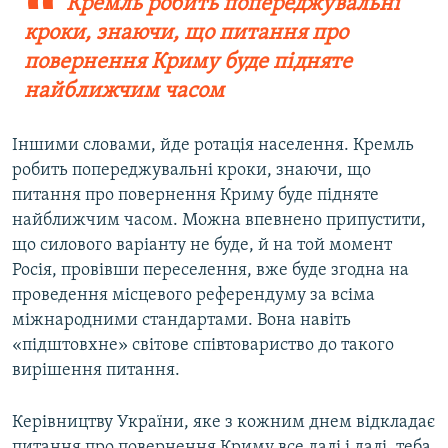
Кремль робить попереджувальні
кроки, знаючи, що питання про
повернення Криму буде підняте
найближчим часом
Іншими словами, йде ротація населення. Кремль
робить попереджувальні кроки, знаючи, що
питання про повернення Криму буде підняте
найближчим часом. Можна впевнено припустити,
що силового варіанту не буде, й на той момент
Росія, провівши переселення, вже буде згодна на
проведення місцевого референдуму за всіма
міжнародними стандартами. Вона навіть
«підштовхне» світове співтовариство до такого
вирішення питання.
Керівництву України, яке з кожним днем відкладає
питання про повернення Криму все далі і далі, теба