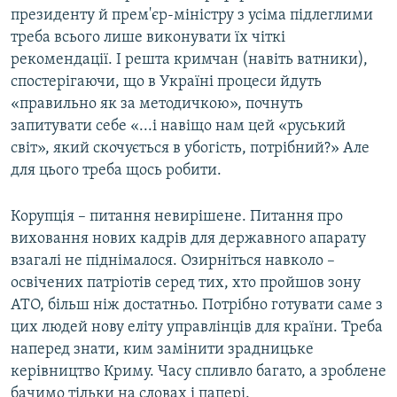
президенту й прем'єр-міністру з усіма підлеглими
треба всього лише виконувати їх чіткі
рекомендації. І решта кримчан (навіть ватники),
спостерігаючи, що в Україні процеси йдуть
«правильно як за методичкою», почнуть
запитувати себе «...і навіщо нам цей «руський
світ», який скочується в убогість, потрібний?» Але
для цього треба щось робити.
Корупція – питання невирішене. Питання про
виховання нових кадрів для державного апарату
взагалі не піднімалося. Озирніться навколо –
освічених патріотів серед тих, хто пройшов зону
АТО, більш ніж достатньо. Потрібно готувати саме з
цих людей нову еліту управлінців для країни. Треба
наперед знати, ким замінити зрадницьке
керівництво Криму. Часу спливло багато, а зроблене
бачимо тільки на словах і папері.