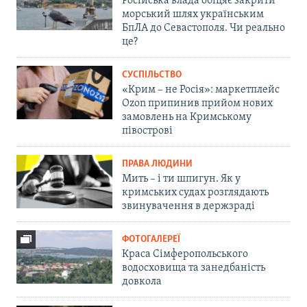
Російська влада обіцяє закрити
морський шлях українським
БпЛА до Севастополя. Чи реально
це?
СУСПІЛЬСТВО
«Крим – не Росія»: маркетплейс
Ozon припинив прийом нових
замовлень на Кримському
півострові
ПРАВА ЛЮДИНИ
Мить – і ти шпигун. Як у
кримських судах розглядають
звинувачення в держзраді
ФОТОГАЛЕРЕЇ
Краса Сімферопольського
водосховища та занедбаність
довкола