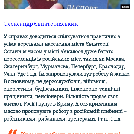
ВІДЕОУРОКИ «ELIFBE»
Русский
СВІДЧЕННЯ ОКУПАЦІЇ
Qırımtatar
Олександр Євпаторійський
УКРАЇНСЬКА ПРОБЛЕМА КРИМУ
У справах доводиться спілкуватися практично з
ДОЛУЧАЙСЯ!
ІНФОГРАФІКА
усіма верствами населення міста Євпаторії.
Останнім часом у місті з'явилося дуже багато
переселенців із російських міст, таких як Москва,
Усі сайти RFE/RL
Єкатеринбург, Мурманськ, Петербург, Краснодар,
Улан-Уде і т.д. Їм запропонували тут роботу й житло.
В основному, це держслужбовці, військові,
енергетики, будівельники, інженерно-технічні
працівники, пенсіонери. Більшість продає своє
житло в Росії і купує в Криму. А ось кримчанам
масово пропонують роботу в російській глибинці –
робітниками, рибалками, тренерами, і т.п., і т.д.