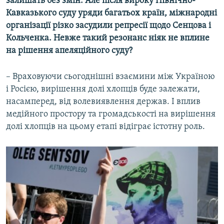
залишать без змін. Але після вироку Північно-
Кавказького суду уряди багатьох країн, міжнародні
організації різко засудили репресії щодо Сенцова і
Кольченка. Невже такий резонанс ніяк не вплине
на рішення апеляційного суду?
– Враховуючи сьогоднішні взаємини між Україною
і Росією, вирішення долі хлопців буде залежати,
насамперед, від волевиявлення держав. І вплив
медійного простору та громадськості на вирішення
долі хлопців на цьому етапі відіграє істотну роль.