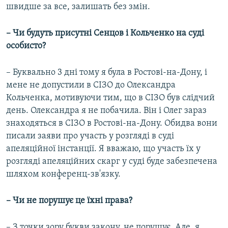
швидше за все, залишать без змін.
– Чи будуть присутні Сенцов і Кольченко на суді
особисто?
– Буквально 3 дні тому я була в Ростові-на-Дону, і
мене не допустили в СІЗО до Олександра
Кольченка, мотивуючи тим, що в СІЗО був слідчий
день. Олександра я не побачила. Він і Олег зараз
знаходяться в СІЗО в Ростові-на-Дону. Обидва вони
писали заяви про участь у розгляді в суді
апеляційної інстанції. Я вважаю, що участь їх у
розгляді апеляційних скарг у суді буде забезпечена
шляхом конференц-зв'язку.
– Чи не порушує це їхні права?
– З точки зору букви закону, не порушує. Але, я