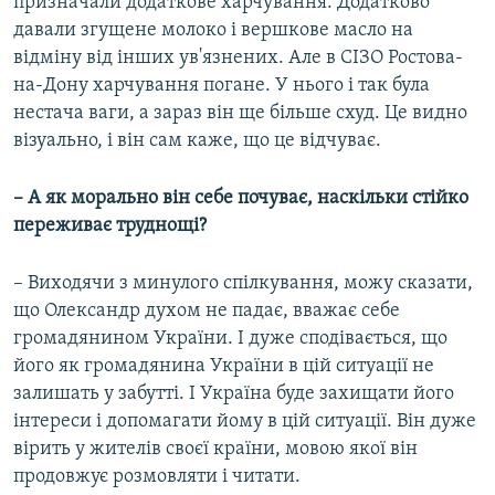
призначали додаткове харчування. Додатково
давали згущене молоко і вершкове масло на
відміну від інших ув'язнених. Але в СІЗО Ростова-
на-Дону харчування погане. У нього і так була
нестача ваги, а зараз він ще більше схуд. Це видно
візуально, і він сам каже, що це відчуває.
– А як морально він себе почуває, наскільки стійко
переживає труднощі?
– Виходячи з минулого спілкування, можу сказати,
що Олександр духом не падає, вважає себе
громадянином України. І дуже сподівається, що
його як громадянина України в цій ситуації не
залишать у забутті. І Україна буде захищати його
інтереси і допомагати йому в цій ситуації. Він дуже
вірить у жителів своєї країни, мовою якої він
продовжує розмовляти і читати.