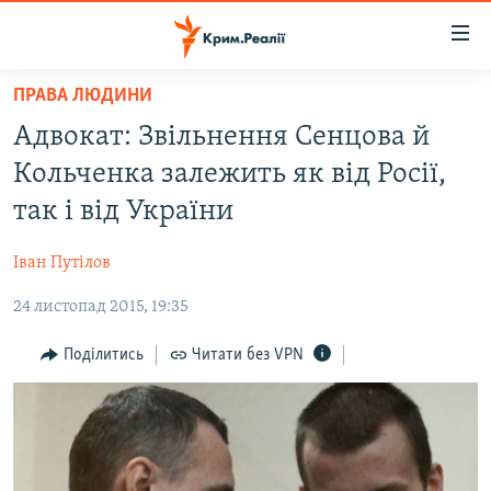
Доступність
посилання
Перейти
ПРАВА ЛЮДИНИ
до
НОВИНИ
Адвокат: Звільнення Сенцова й
основного
ВОДА.КРИМ
матеріалу
Кольченка залежить як від Росії,
ВІДЕО ТА ФОТО
Перейти
так і від України
до
ПОЛІТИКА
основної
Іван Путілов
БЛОГИ
навігації
Перейти
24 листопад 2015, 19:35
ПОГЛЯД
до
ІНТЕРВ'Ю
Поділитись
Читати без VPN
пошуку
ВСЕ ЗА ДЕНЬ
СПЕЦПРОЕКТИ
ЯК ОБІЙТИ БЛОКУВАННЯ
ДЕПОРТАЦІЯ