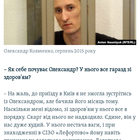
Олександр Кольченко, серпень 2015 року
– Як себе почуває Олександр? У нього все гаразд зі
здоров'ям?
– На жаль, до приїзду в Київ я не змогла зустрітись
із Олександром, але бачила його місяць тому.
Наскільки мені відомо, зі здоров'ям у нього все в
порядку. Скарг від нього не надходило. Єдине, він у
нас дуже худий. У нього нестача ваги, і при
знаходженні в СІЗО «Лефортово» йому навіть