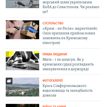
морський шлях українським
БпЛА до Севастополя. Чи реально
це?
СУСПІЛЬСТВО
«Крим – не Росія»: маркетплейс
Ozon припинив прийом нових
замовлень на Кримському
півострові
ПРАВА ЛЮДИНИ
Мить – і ти шпигун. Як у
кримських судах розглядають
звинувачення в держзраді
ФОТОГАЛЕРЕЇ
Краса Сімферопольського
водосховища та занедбаність
довкола