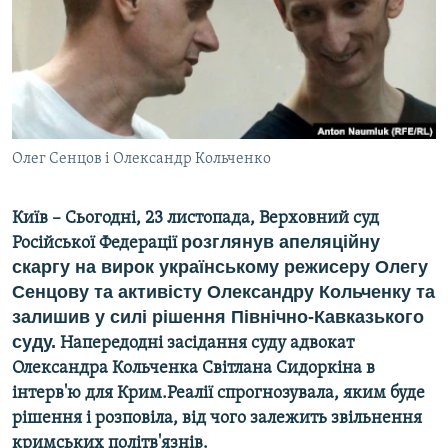
ВІДЕОУРОКИ «ELIFBE»
Русский
СВІДЧЕННЯ ОКУПАЦІЇ
Qırımtatar
УКРАЇНСЬКА ПРОБЛЕМА КРИМУ
ДОЛУЧАЙСЯ!
ІНФОГРАФІКА
Олег Сенцов і Олександр Кольченко
Київ – Сьогодні, 23 листопада, Верховний суд
Усі сайти RFE/RL
розглянув апеляційну
Російської Федерації
скаргу на вирок українському режисеру Олегу
Сенцову та активісту Олександру Кольченку та
залишив у силі рішення Північно-Кавказького
суду.
Напередодні засідання суду адвокат
Олександра Кольченка Світлана Сидоркіна в
інтерв'ю для Крим.Реалії спрогнозувала, яким буде
рішення і розповіла, від чого залежить звільнення
кримських політв'язнів.