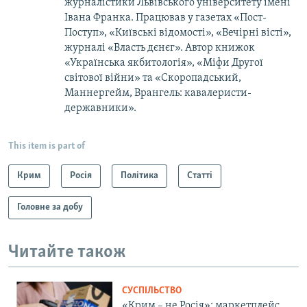
журналістики Львівського університету імені
Івана Франка. Працював у газетах «Пост-
Поступ», «Київські відомості», «Вечірні вісті»,
журналі «Власть дєнєг». Автор книжок
«Українська якбитологія», «Міфи Другої
світової війни» та «Скоропадський,
Маннергейм, Врангель: кавалеристи-
державники».
This item is part of
Крим
Росія
Політика
Статті
Головне за добу
Читайте також
СУСПІЛЬСТВО
«Крим – не Росія»: маркетплейс