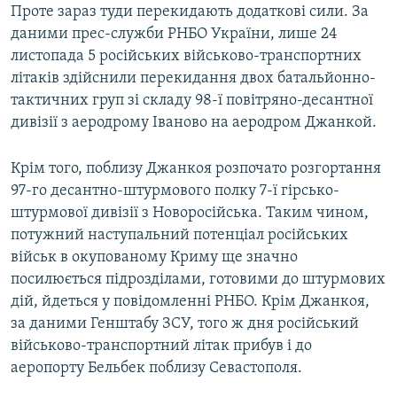
Проте зараз туди перекидають додаткові сили. За
даними прес-служби РНБО України, лише 24
листопада 5 російських військово-транспортних
літаків здійснили перекидання двох батальйонно-
тактичних груп зі складу 98-ї повітряно-десантної
дивізії з аеродрому Іваново на аеродром Джанкой.
Крім того, поблизу Джанкоя розпочато розгортання
97-го десантно-штурмового полку 7-ї гірсько-
штурмової дивізії з Новоросійська. Таким чином,
потужний наступальний потенціал російських
військ в окупованому Криму ще значно
посилюється підрозділами, готовими до штурмових
дій, йдеться у повідомленні РНБО. Крім Джанкоя,
за даними Генштабу ЗСУ, того ж дня російський
військово-транспортний літак прибув і до
аеропорту Бельбек поблизу Севастополя.