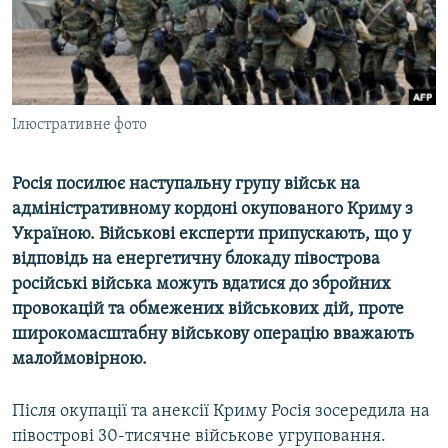
ВІДЕОУРОКИ «ELIFBE»
Русский
СВІДЧЕННЯ ОКУПАЦІЇ
Qırımtatar
УКРАЇНСЬКА ПРОБЛЕМА КРИМУ
ДОЛУЧАЙСЯ!
Ілюстративне фото
ІНФОГРАФІКА
Росія посилює наступальну групу військ на
адміністративному кордоні окупованого Криму з
Усі сайти RFE/RL
Україною. Військові експерти припускають, що у
відповідь на енергетичну блокаду півострова
російські війська можуть вдатися до збройних
провокацій та обмежених військових дій, проте
широкомасштабну військову операцію вважають
малоймовірною.
Після окупації та анексії Криму Росія зосередила на
півострові 30-тисячне військове угруповання.