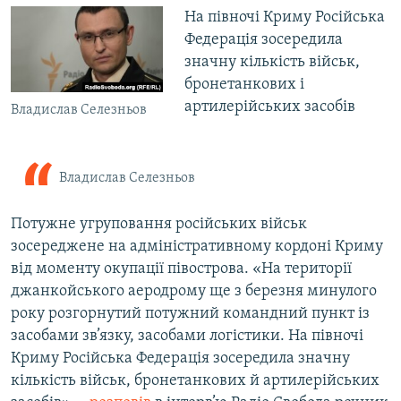
На півночі Криму Російська
Федерація зосередила
значну кількість військ,
бронетанкових і
артилерійських засобів
Владислав Селезньов
Владислав Селезньов
Потужне угруповання російських військ
зосереджене на адміністративному кордоні Криму
від моменту окупації півострова. «На території
джанкойського аеродрому ще з березня минулого
року розгорнутий потужний командний пункт із
засобами зв’язку, засобами логістики. На півночі
Криму Російська Федерація зосередила значну
кількість військ, бронетанкових й артилерійських