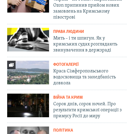
Ozon припинив прийом нових
замовлень на Кримському
півострові
ПРАВА ЛЮДИНИ
Мить – і ти шпигун. Як у
кримських судах розглядають
звинувачення в держзраді
ФОТОГАЛЕРЕЇ
Краса Сімферопольського
водосховища та занедбаність
довкола
ВІЙНА ТА КРИМ
Сорок днів, сорок ночей. Про
результати кримської операції з
примусу Росії до миру
ПОЛІТИКА