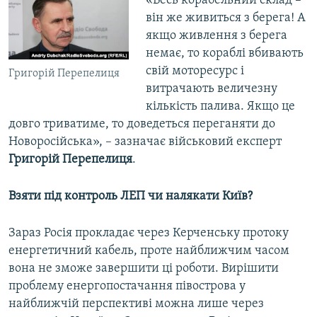
«Весь корабельний склад –
він же живиться з берега! А
якщо живлення з берега
немає, то кораблі вбивають
свій моторесурс і
Григорій Перепелиця
витрачають величезну
кількість палива. Якщо це
довго триватиме, то доведеться переганяти до
Новоросійська», – зазначає військовий експерт
Григорій Перепелиця
.
Взяти під контроль ЛЕП чи налякати Київ?
Зараз Росія прокладає через Керченську протоку
енергетичний кабель, проте найближчим часом
вона не зможе завершити ці роботи. Вирішити
проблему енергопостачання півострова у
найближчій перспективі можна лише через