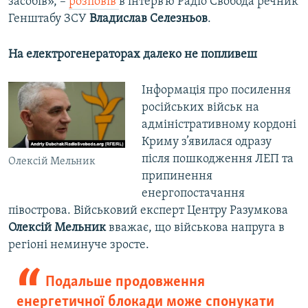
засобів», –
розповів
в інтерв’ю Радіо Свобода речник
Генштабу ЗСУ
Владислав Селезньов
.
На електрогенераторах далеко не попливеш
Інформація про посилення
російських військ на
адміністративному кордоні
Криму з’явилася одразу
після пошкодження ЛЕП та
Олексій Мельник
припинення
енергопостачання
півострова. Військовий експерт Центру Разумкова
Олексій Мельник
вважає, що військова напруга в
регіоні неминуче зросте.
Подальше продовження
енергетичної блокади може спонукати