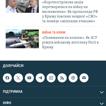
«Короткострокова акція
перетворилася на війну на
виснаження»: Як пропаганда РФ
у Криму пояснює невдачі «СВО»
та залякує «мінними атаками»
ВІЙНА ТА КРИМ
«Полювання на колони». Як ЗСУ
ріжуть військову логістику Росії в
Криму
ДОЛУЧАЙСЯ!
ПІДТРИМКА
ІНФО