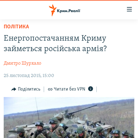
Доступність
посилання
Перейти
ПОЛІТИКА
до
НОВИНИ
Енергопостачанням Криму
основного
ВОДА.КРИМ
матеріалу
займеться російська армія?
ВІДЕО ТА ФОТО
Перейти
до
Дмитро Шурхало
ПОЛІТИКА
основної
25 листопад 2015, 15:00
БЛОГИ
навігації
Перейти
ПОГЛЯД
Поділитись
Читати без VPN
до
ІНТЕРВ'Ю
пошуку
ВСЕ ЗА ДЕНЬ
СПЕЦПРОЕКТИ
ЯК ОБІЙТИ БЛОКУВАННЯ
ДЕПОРТАЦІЯ