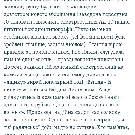
жахливу руїну, була знята з «колодок»
довготермінового зберігання і заведена пересувна
10-кіловатна дизельна електростанція АД-10 нашої
штатної похідної типографії. Ніхто не чекав
особливих вказівок зверху (усі формальності були
зроблені пізніше, заднім числом). Станція вірою-
правдою за призначенням, і не тільки, слугувала
нам не один місяць. Справді вогнище цивілізації.
До речі, завдяки тій маленькій електростанції на
колесах ми щотижня мали змогу дивитись по
«ящику» вкрай популярний тоді «Взгляд» із
неперевершеним Владом Листьєвим . А ще
спілкуватись із колегами зі всього Союзу і навіть
дальнього зарубіжжя, що завертали до нас «на
вогник». Щоправда, надійна «адешка» солярку
жерла ненаситно. Однак це вже інша справа, для
тієї радянської доби надто не суттєва. Хто пам’ятає,