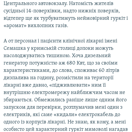
Центрального автовокзалу. Натомість жителів
сусідньої 14-поверхівки, надто нижніх поверхів,
відтепер ще як турбуватимуть неймовірний гуркіт і
«аромат» вихлопних газів.
А от персонал і пацієнти клінічної лікарні імені
Семашка у кримській столиці допоки можуть
насолоджуватись тишиною. Хоча дизельний
генератор потужністю аж 680 Квт, що за своїми
характеристиками, до слова, споживає 60 літрів
дизпалива на годину, розмістили на території
лікарні вже давно, «підживлювати» ним її
внутрішню електромережу найближчим часом не
збираються. Обмежились раніше лише одним його
запуском для перевірки, розтлумачив мені один з
електриків, які саме «кидали» електрокабель до
одного із корпусів лікарні. Не знаю, як кому, а мені
особисто цей характерний гуркіт мимоволі нагадав