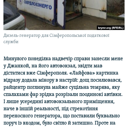
ВІДЕОУРОКИ «ELIFBE»
Русский
СВІДЧЕННЯ ОКУПАЦІЇ
Qırımtatar
УКРАЇНСЬКА ПРОБЛЕМА КРИМУ
ДОЛУЧАЙСЯ!
Дизель-генератор для Сімферопольської податкової
ІНФОГРАФІКА
служби
Минулого понеділка надвечір справи занесли мене
Усі сайти RFE/RL
у Джанкой, на його автовокзал, звідти мав
дістатися вже Сімферополя. «Лайфова» картинка
відразу додала мінору в настрій: дощ посилювався,
райцентр поглинула майже суцільна темрява, яку
спалахами фар зрідка розрізали поодинокі автівки.
І лише усередині автовокзального приміщення,
наче в іншій реальності, під стрекотіння
переносного генератора, що поставили буквально
поруч із входом, було світло й затишно. Проте на