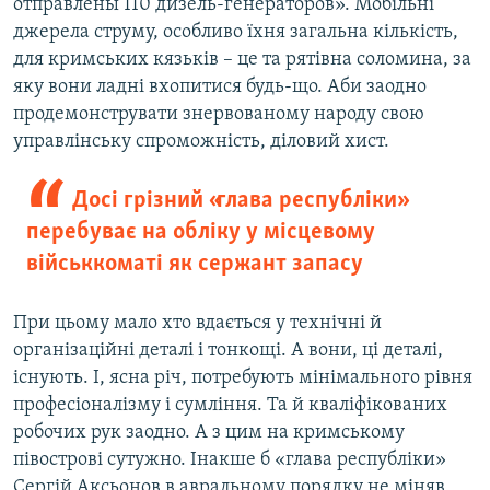
отправлены 110 дизель-генераторов». Мобільні
джерела струму, особливо їхня загальна кількість,
для кримських кязьків – це та рятівна соломина, за
яку вони ладні вхопитися будь-що. Аби заодно
продемонструвати знервованому народу свою
управлінську спроможність, діловий хист.
Досі грізний «глава республіки»
перебуває на обліку у місцевому
військкоматі як сержант запасу
При цьому мало хто вдається у технічні й
організаційні деталі і тонкощі. А вони, ці деталі,
існують. І, ясна річ, потребують мінімального рівня
професіоналізму і сумління. Та й кваліфікованих
робочих рук заодно. А з цим на кримському
півострові сутужно. Інакше б «глава республіки»
Сергій Аксьонов в авральному порядку не міняв