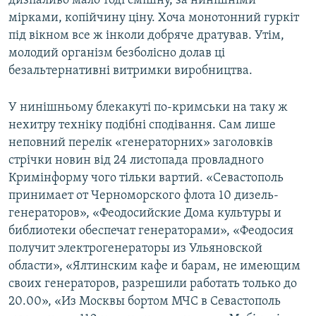
дизпаливо мало тоді смішну, за нинішніми
мірками, копійчину ціну. Хоча монотонний гуркіт
під вікном все ж інколи добряче дратував. Утім,
молодий організм безболісно долав ці
безальтернативні витримки виробництва.
У нинішньому блекакуті по-кримськи на таку ж
нехитру техніку подібні сподівання. Сам лише
неповний перелік «генераторних» заголовків
стрічки новин від 24 листопада провладного
Кримінформу чого тільки вартий. «Севастополь
принимает от Черноморского флота 10 дизель-
генераторов», «Феодосийские Дома культуры и
библиотеки обеспечат генераторами», «Феодосия
получит электрогенераторы из Ульяновской
области», «Ялтинским кафе и барам, не имеющим
своих генераторов, разрешили работать только до
20.00», «Из Москвы бортом МЧС в Севастополь