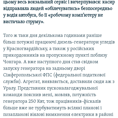
цьому весь вокзальний сервіс і вичерпувався: касир
відправляла людей «обілечуватись» безпосередньо
у водія автобуса, бо її «робочому комп’ютеру не
вистачало струму».
Того ж таки дня декількома годинами раніше
більш потужні працюючі дизель-генератори угледів
у Красногвардійську, а також у російських
прикордонників на пропускному пункті поблизу
Чонгара. А вже наступного дня став свідком
запуску генератора на задньому дворі
Сімферопольської ФПС (федеральної податкової
служби). Агрегат, виявляється, доставили сюди аж з
Уралу. Представник пусконалагоджувальної
команди пояснив мені, мовляв, потужність
генератора 250 Квт, тож працівників-фіскалів
більше вже не турбуватимуть всілякі планові і
позапланові віялові вимкнення електрики в районі