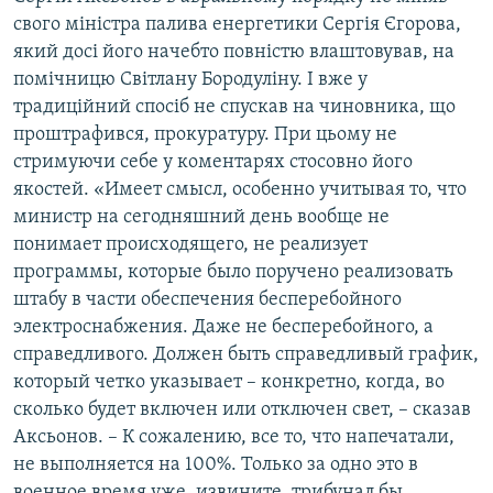
свого міністра палива енергетики Сергія Єгорова,
який досі його начебто повністю влаштовував, на
помічницю Світлану Бородуліну. І вже у
традиційний спосіб не спускав на чиновника, що
проштрафився, прокуратуру. При цьому не
стримуючи себе у коментарях стосовно його
якостей. «Имеет смысл, особенно учитывая то, что
министр на сегодняшний день вообще не
понимает происходящего, не реализует
программы, которые было поручено реализовать
штабу в части обеспечения бесперебойного
электроснабжения. Даже не бесперебойного, а
справедливого. Должен быть справедливый график,
который четко указывает – конкретно, когда, во
сколько будет включен или отключен свет, – сказав
Аксьонов. – К сожалению, все то, что напечатали,
не выполняется на 100%. Только за одно это в
военное время уже, извините, трибунал бы