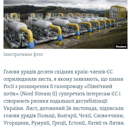
ВІДЕОУРОКИ «ELIFBE»
Русский
СВІДЧЕННЯ ОКУПАЦІЇ
Qırımtatar
УКРАЇНСЬКА ПРОБЛЕМА КРИМУ
ДОЛУЧАЙСЯ!
ІНФОГРАФІКА
Ілюстративне фото
Усі сайти RFE/RL
Голови урядів десяти східних країн-членів ЄС
оприлюднили листа, в якому заявляють, що плани
Росії з розширення її газопроводу «Північний
потік» (Nord Stream II) суперечать інтересам ЄС і
створюють ризики подальшої дестабілізації
України. Лист, датований 26 листопада, підписали
голови урядів Польщі, Болгарії, Чехії, Словаччини,
Угорщини, Румунії, Греції, Естонії, Латвії та Литви.