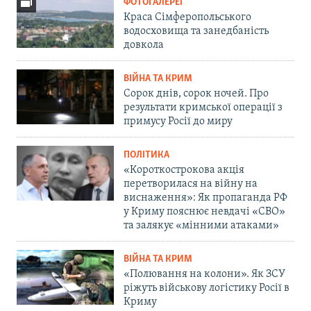
ФОТОГАЛЕРЕЇ
Краса Сімферопольського
водосховища та занедбаність
довкола
ВІЙНА ТА КРИМ
Сорок днів, сорок ночей. Про
результати кримської операції з
примусу Росії до миру
ПОЛІТИКА
«Короткострокова акція
перетворилася на війну на
виснаження»: Як пропаганда РФ
у Криму пояснює невдачі «СВО»
та залякує «мінними атаками»
ВІЙНА ТА КРИМ
«Полювання на колони». Як ЗСУ
ріжуть військову логістику Росії в
Криму