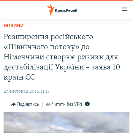
Доступність
посилання
Перейти
НОВИНИ
до
НОВИНИ
Розширення російського
основного
ВОДА.КРИМ
матеріалу
«Північного потоку» до
ВІДЕО ТА ФОТО
Перейти
Німеччини створює ризики для
до
ПОЛІТИКА
дестабілізації України – заява 10
основної
БЛОГИ
навігації
країн ЄС
Перейти
ПОГЛЯД
до
27 листопад 2015, 11:11
ІНТЕРВ'Ю
пошуку
Поділитись
Читати без VPN
ВСЕ ЗА ДЕНЬ
СПЕЦПРОЕКТИ
ЯК ОБІЙТИ БЛОКУВАННЯ
ДЕПОРТАЦІЯ