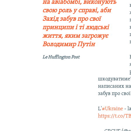
на авіабомбі, виконують
свою роль у справі, аби
Захід забув про свої
принципи і ті людські
життя, яким загрожує
Володимир Путін
Le Huffington Post
шкодуватиме? 
написаних на 
забув про сво
L'
#Ukraine
- l
https://t.co/