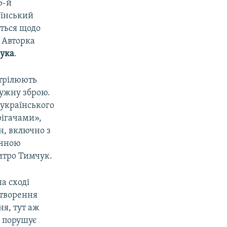
5-й
аїнський
яться щодо
 Авторка
ука
.
стрілюють
тужну зброю.
 українського
рігачами»,
н, включно з
ичною
итро Тимчук.
на сході
створення
ня, тут аж
а порушує