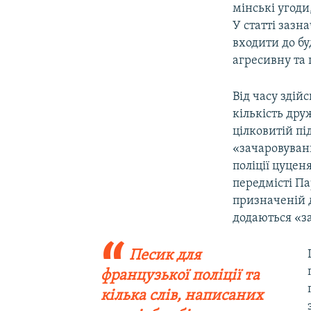
мінські угоди
У статті зазн
входити до бу
агресивну та 
Від часу зді
кількість дру
цілковитій пі
«зачаровуван
поліції цуцен
передмісті П
призначеній д
додаються «з
Песик для
французької поліції та
кілька слів, написаних