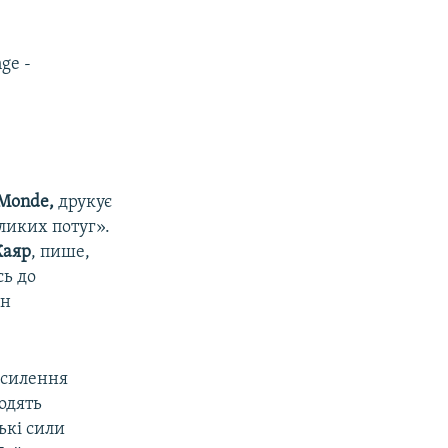
nge -
Monde,
друкує
еликих потуг».
Жаяр
, пише,
сь до
ін
осилення
ходять
ькі сили