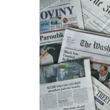
ВІДЕОУРОКИ «ELIFBE»
СВІДЧЕННЯ ОКУПАЦІЇ
УКРАЇНСЬКА ПРОБЛЕМА КРИМУ
ІНФОГРАФІКА