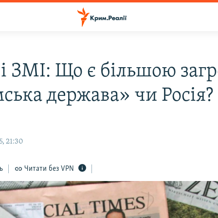
і ЗМІ: Що є більшою заг
мська держава» чи Росія?
, 21:30
ь
Читати без VPN