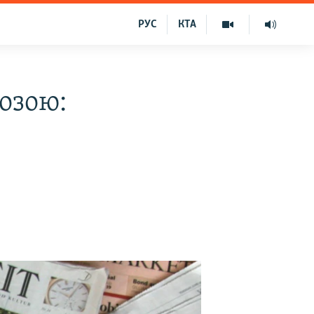
РУС
КТА
розою: