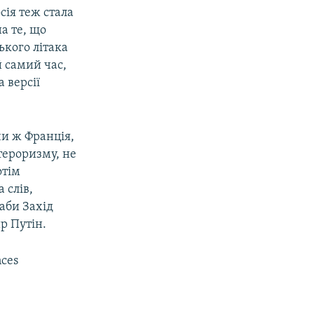
сія теж стала
а те, що
ького літака
 самий час,
 версії
и ж Франція,
тероризму, не
отім
 слів,
 аби Захід
р Путін.
nces