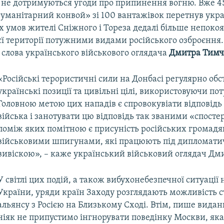
е не дотримуються угоди про припинення вогню. Вже 4
гуманітарний конвой» зі 100 вантажівок перетнув укр
х умов жителі Сніжного і Тореза дедалі більше непоко
єї території потужними видами російського озброєння.
 слова українського військового оглядача
Дмитра Тимч
«Російські терористичні сили на Донбасі регулярно об
українські позиції та цивільні цілі, використовуючи по
Головною метою цих нападів є спровокувіати відповідь
війська і занотувати цю відповідь так званими «спосте
поміж яких помітною є присуність російських громадя
військовими шпигунами, які працюють під дипломат
вивіскою», –
каже український військовий оглядач Дм
У світлі цих подій, а також вибухонебезпечної ситуації 
України, уряди країн Заходу розглядають можливість 
альянсу з Росією на Близькому Сході. Втім, пише видан
ніяк не припустимо інгнорувати поведінку Москви, як