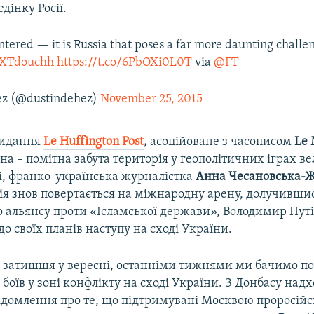
інку Росії.
ntered — it is Russia that poses a far more daunting challe
gvXTdouchh
https://t.co/6PbOXi0L0T
via
@FT
ez (@dustindehez)
November 25, 2015
видання
Le
Huffington
Post
,
асоційоване з часописом
Le
на – помітна забута територія у геополітичних іграх в
і, франко-українська журналістка
Анна Чесановська-
сія знов повертається на міжнародну арену, долучивши
 альянсу проти «Ісламської держави», Володимир Пут
до своїх планів наступу на сході України.
о затишшя у вересні, останніми тижнями ми бачимо п
 боїв у зоні конфлікту на сході України. З Донбасу над
ідомлення про те, що підтримувані Москвою проросійс