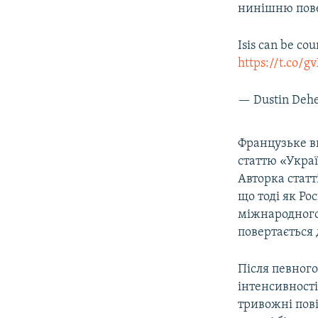
нинішню повед
Isis can be cou
https://t.co/
— Dustin Deh
​Французьке 
статтю «Украї
Авторка статт
що тоді як Ро
міжнародного
повертається 
Після певног
інтенсивності
тривожні пов