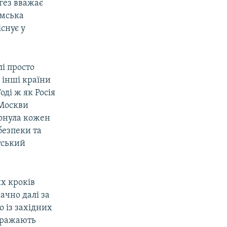
гез вважає
амська
снує у
і просто
 інші країни
оді ж як Росія
 Москви
сонула кожен
безпеки та
тський
их кроків
ачно далі за
о із західних
ображають