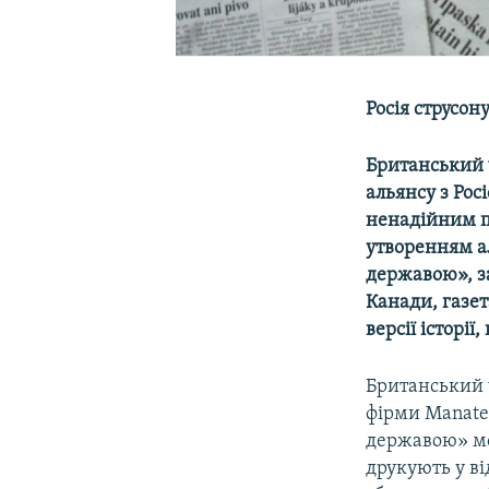
Росія струсон
Британський 
альянсу з Рос
ненадійним п
утворенням ал
державою», з
Канади, газе
версії історії
Британський 
фірми Manatee
державою» мо
друкують у ві