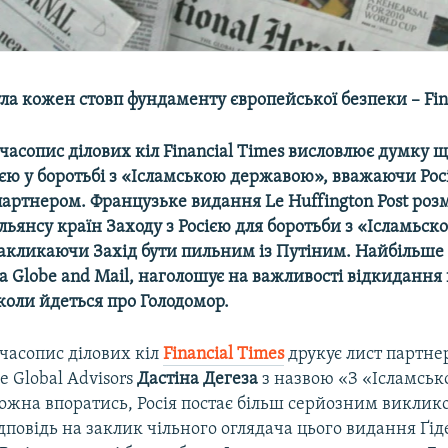
ула кожен стовп фундаменту європейської безпеки – Fin
часопис ділових кіл
Financial
Times
висловлює думку щ
ією у боротьбі з «Ісламською державою», вважаючи Рос
артнером. Французьке видання Le
Huffington
Post
розм
ьянсу країн Заходу з Росією для боротьби з «Ісламьск
акликаючи Захід бути пильним із Путіним.
Найбільше
та
Globe
and
Mail,
наголошує на важливості відкидання 
, коли йдеться про Голодомор.
часопис ділових кіл
Financial Times
друкує лист партне
 Global Advisors
Дастіна Дегеза
з назвою «З «Ісламсь
жна впоратись, Росія постає більш серйозним виклик
дповідь на заклик чільного оглядача цього видання Ґі