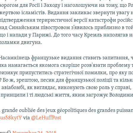
ворогом для Росії і Заходу і наголошуючи на тому, що Ро
жертвою ісламістів. Видання закликає звернути увагу н
підтвердження териристичної версії катастрофи російс
над Синайським півостровом з’явилось приблизно в той
що і напади у Парижі. До того часу Кремль наполягав на
поламки двигуна.
Насамкінець французьке видання ставить запитання, ч
яка намагається якомога скоріше розв'язати проблему 
ризикує припуститись стратегічної помилки, про яку п
Бо ж, зрештою, песик для французької поліції та кілька
авіабомбі, як виглядає, виконують свою роль у справі,
ї принципи і ті людські життя, яким загрожує Володими
a grande oubliée des jeux géopolitiques des grandes puissa
TBus58kytY
via
@LeHuffPost