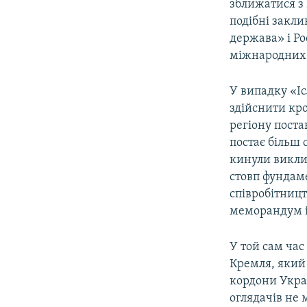
зближатися з 
подібні закли
держава» і Ро
міжнародних 
У випадку «І
здійснити кро
регіону поста
постає більш
кинули викли
стовп фундам
співробітницт
меморандум і
У той сам час
Кремля, який 
кордони Украї
оглядачів не 