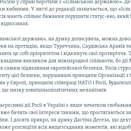
Росією у справі боротьби з «Ісламською державою». Де
ки хибними. У листі до редакції зазначається, що «Ісл
сія мають спільне бажання порушити статус-кво, який і
відносинах.
сламської держави», на думку дописувача, можна довол
ки на протидію, якщо Туреччина, Саудівська Аравія та
влять це собі пріоритетом і відкинуть свої протиріччя. Т
 складним викликом для міжнародної спільноти, бо дії
к самим підвалинам європейської безпеки. Росія стру
енту цієї безпеки, порушивши принципи Організації з 
ва у Європі, принципи співпраці НАТО і Росії, Будапеш
 ще низку зовнішньополітичних механізмів.
 агресивні дії Росії в Україні є лише початком глобальн
вже бачить свої інтереси такими, що простягаються зн
ни. І досить прикро, на думку Дастіна Дегеза, що дехт
може розгледіти всіх вищезгаданих моментів, які від