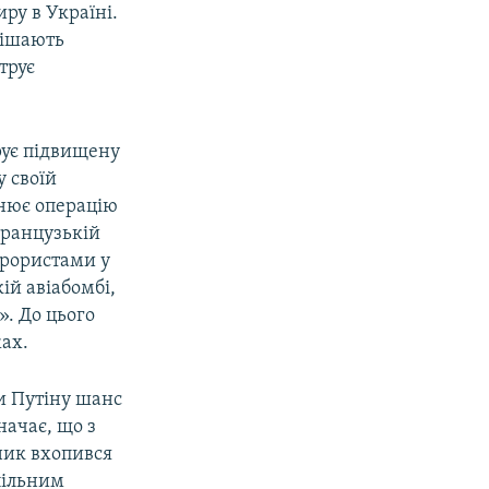
ру в Україні.
спішають
трує
рує підвищену
у своїй
снює операцію
французькій
терористами у
ій авіабомбі,
». До цього
ах.
ли Путіну шанс
начає, що з
ник вхопився
пільним