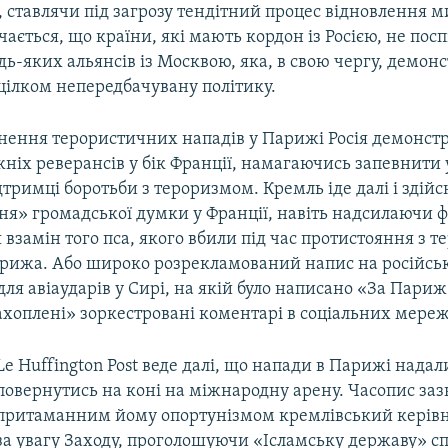
, ставлячи під загрозу тендітний процес відновлення ми
ачається, що країни, які мають кордон із Росією, не по
дь-яких альянсів із Москвою, яка, в свою чергу, демонс
цілком непередбачувану політику.
йснення терористичних нападів у Парижі Росія демонст
жніх реверансів у бік Франції, намагаючись запевнити 
дтримці боротьби з тероризмом. Кремль іде далі і здій
ня» громадської думки у Франції, навіть надсилаючи 
я взамін того пса, якого вбили під час протистояння з 
арижа. Або широко розрекламований напис на російськ
ля авіаударів у Сирі, на якій було написано «За Париж
ахоплені» зоркестровані коментарі в соціальних мереж
Le Huffington Post веде далі, що напади в Парижі нада
повернутись на коні на міжнародну арену. Часопис заз
притаманним йому опортунізмом кремлівський керів
за увагу Заходу, проголошуючи «Ісламську державу» с