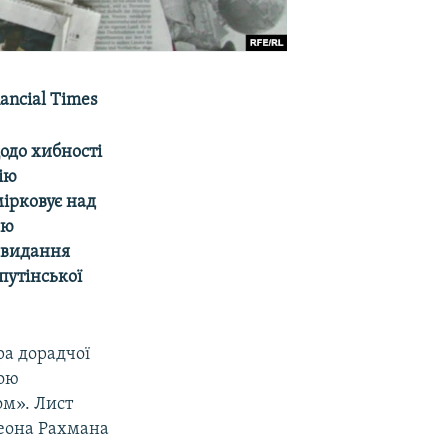
ancial Times
одо хибності
ію
ірковує над
ою
 видання
путінської
ра дорадчої
кою
ом». Лист
деона Рахмана