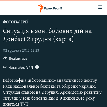
Доступність
посилання
Перейти
ФОТОГАЛЕРЕЇ
до
НОВИНИ
Ситуація в зоні бойових дій на
основного
ВОДА.КРИМ
матеріалу
Донбасі 2 грудня (карта)
ВІДЕО ТА ФОТО
Перейти
до
02 грудень 2015, 12:23
ПОЛІТИКА
основної
Поділитись
БЛОГИ
навігації
Перейти
Читати без VPN
ПОГЛЯД
до
ІНТЕРВ'Ю
пошуку
Інфографіка Інформаційно-аналітичного центру
ВСЕ ЗА ДЕНЬ
Ради національної безпеки та оборони України.
Ситуація станом на 2 грудня. Хронологію розвитку
СПЕЦПРОЕКТИ
ситуації у зоні бойових дій із 8 липня 2014 року
ЯК ОБІЙТИ БЛОКУВАННЯ
ДЕПОРТАЦІЯ
дивіться
ТУТ