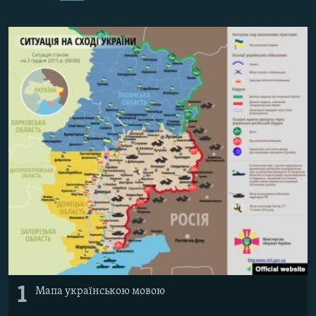
ВІДЕОУРОКИ «ELIFBE»
Русский
СВІДЧЕННЯ ОКУПАЦІЇ
Qırımtatar
УКРАЇНСЬКА ПРОБЛЕМА КРИМУ
ДОЛУЧАЙСЯ!
ІНФОГРАФІКА
Усі сайти RFE/RL
1
Мапа українською мовою