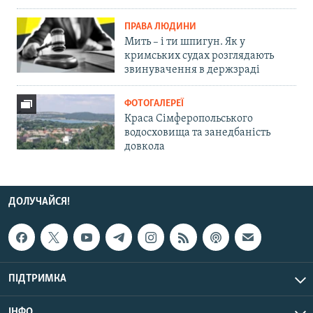
ПРАВА ЛЮДИНИ
Мить – і ти шпигун. Як у
кримських судах розглядають
звинувачення в держзраді
ФОТОГАЛЕРЕЇ
Краса Сімферопольського
водосховища та занедбаність
довкола
ДОЛУЧАЙСЯ!
ПІДТРИМКА
ІНФО