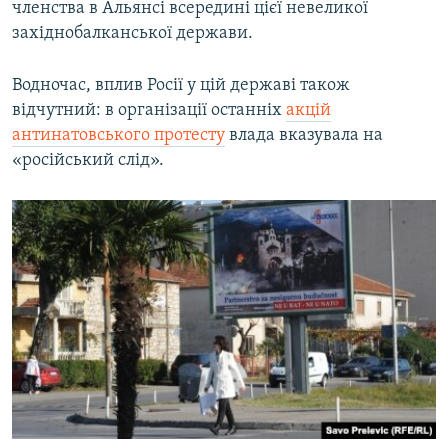
членства в Альянсі всередині цієї невеликої
західнобалканської держави.
Водночас, вплив Росії у цій державі також
відчутний: в організації останніх
акцій
антинатовського протесту
влада вказувала на
«російський слід».