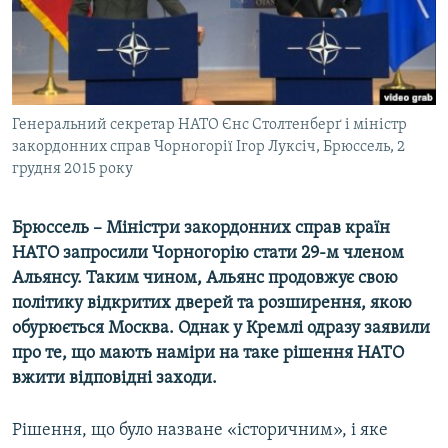
ВІДЕОУРОКИ «ELIFBE»
Русский
СВІДЧЕННЯ ОКУПАЦІЇ
Qırımtatar
УКРАЇНСЬКА ПРОБЛЕМА КРИМУ
ДОЛУЧАЙСЯ!
Генеральний секретар НАТО Єнс Столтенберґ і міністр
ІНФОГРАФІКА
закордонних справ Чорногорії Ігор Луксіч, Брюссель, 2
грудня 2015 року
Усі сайти RFE/RL
Брюссель – Міністри закордонних справ країн
НАТО запросили Чорногорію стати 29-м членом
Альянсу. Таким чином, Альянс продовжує свою
політику відкритих дверей та розширення, якою
обурюється Москва. Однак у Кремлі одразу заявили
про те, що мають наміри на таке рішення НАТО
вжити відповідн
і
заходи.
Рішення, що було назване «історичним», і яке