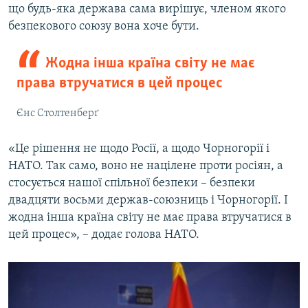
що будь-яка держава сама вирішує, членом якого
безпекового союзу вона хоче бути.
Жодна інша країна світу не має
права втручатися в цей процес
Єнс Столтенберґ
«Це рішення не щодо Росії, а щодо Чорногорії і
НАТО. Так само, воно не націлене проти росіян, а
стосується нашої спільної безпеки – безпеки
двадцяти восьми держав-союзниць і Чорногорії. І
жодна інша країна світу не має права втручатися в
цей процес», – додає голова НАТО.