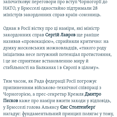
започатковує переговори про вступ Чорногорії до
НАТО, у Брюсселі одностайно підтримали 28
міністрів закордонних справ країн-союзниць.
Однак в Росії вістку про ці наміри, які міністр
закордонних справ
Сергій Лавров
ще раніше
називав «провокацією», сприйняли критично: на
думку московських можновладців, «такого роду
ініціатива несе потужний потенціал протистояння,
і це не сприятиме встановленню миру й
стабільності на Балканах і в Європі в цілому».
Тим часом, як Рада федерації Росії погрожує
припиненням військово-технічної співпраці з
Чорногорією, а прес-секретар Кремля
Дмитро
Пєсков
каже про наміри вжити заходи у відповідь,
у Брюсселі голова Альянсу
Єнс Столтенберґ
нагадує: фундаментальний принцип полягає у тому,