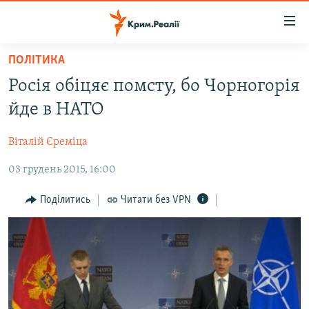
Доступність
посилання
Перейти
ПОЛІТИКА
до
НОВИНИ
Росія обіцяє помсту, бо Чорногорія
основного
ВОДА.КРИМ
матеріалу
йде в НАТО
ВІДЕО ТА ФОТО
Перейти
до
Віталій Єреміца
ПОЛІТИКА
основної
03 грудень 2015, 16:00
БЛОГИ
навігації
Перейти
ПОГЛЯД
Поділитись
Читати без VPN
до
ІНТЕРВ'Ю
пошуку
ВСЕ ЗА ДЕНЬ
СПЕЦПРОЕКТИ
ЯК ОБІЙТИ БЛОКУВАННЯ
ДЕПОРТАЦІЯ