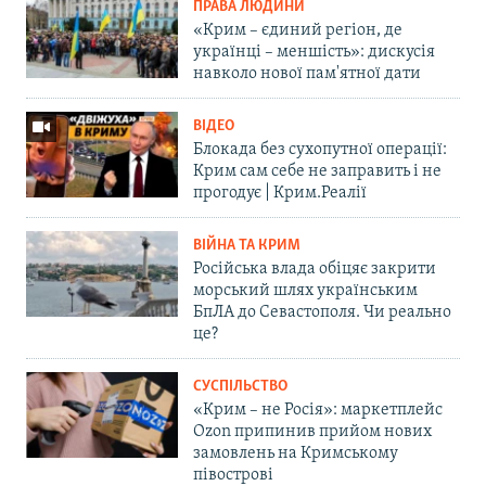
ПРАВА ЛЮДИНИ
«Крим – єдиний регіон, де
українці – меншість»: дискусія
навколо нової пам'ятної дати
ВІДЕО
Блокада без сухопутної операції:
Крим сам себе не заправить і не
прогодує | Крим.Реалії
ВІЙНА ТА КРИМ
Російська влада обіцяє закрити
морський шлях українським
БпЛА до Севастополя. Чи реально
це?
СУСПІЛЬСТВО
«Крим – не Росія»: маркетплейс
Ozon припинив прийом нових
замовлень на Кримському
півострові