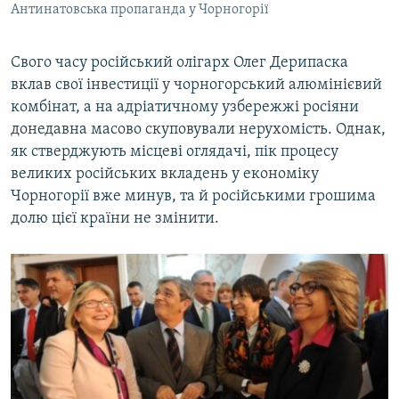
Антинатовська пропаганда у Чорногорії
Cвого часу російський олігарх Олег Дерипаска
вклав свої інвестиції у чорногорський алюмінієвий
комбінат, а на адріатичному узбережжі росіяни
донедавна масово скуповували нерухомість. Однак,
як стверджують місцеві оглядачі, пік процесу
великих російських вкладень у економіку
Чорногорії вже минув, та й російськими грошима
долю цієї країни не змінити.