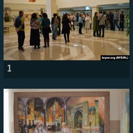
ВІДЕОУРОКИ «ELIFBE»
Русский
СВІДЧЕННЯ ОКУПАЦІЇ
Qırımtatar
УКРАЇНСЬКА ПРОБЛЕМА КРИМУ
ДОЛУЧАЙСЯ!
ІНФОГРАФІКА
Усі сайти RFE/RL
1