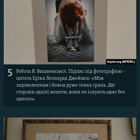
5
Робота В. Вишневської. Підпис під фотографією –
цитата Еріка Леонарда Джеймса: «Між
задоволенням і болем дуже тонка грань. Дві
сторони однієї монети, вони не існують одне без
одного».