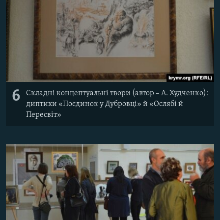
6
Складні концептуальні твори (автор – А. Худченко):
диптихи «Поєдинок у Дубровці» й «Ослябі й
Пересвіт»