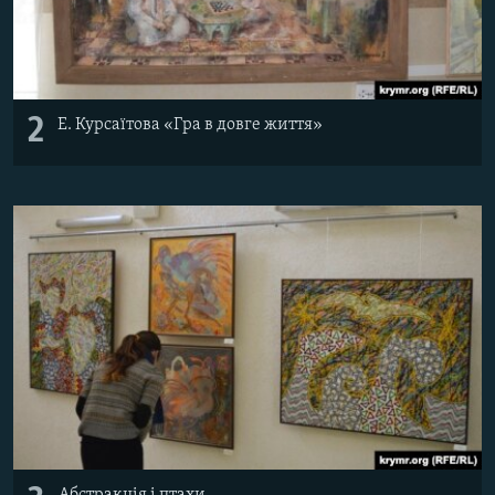
2
Е. Курсаїтова «Гра в довге життя»
Абстракція і птахи