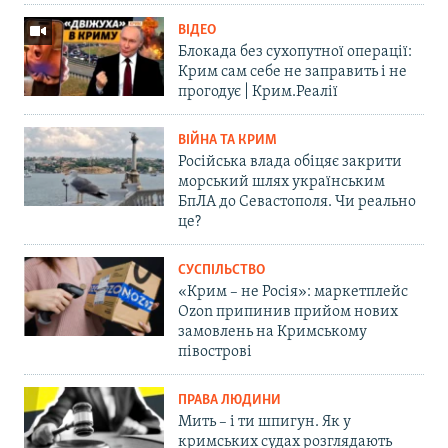
ВІДЕО
Блокада без сухопутної операції:
Крим сам себе не заправить і не
прогодує | Крим.Реалії
ВІЙНА ТА КРИМ
Російська влада обіцяє закрити
морський шлях українським
БпЛА до Севастополя. Чи реально
це?
СУСПІЛЬСТВО
«Крим – не Росія»: маркетплейс
Ozon припинив прийом нових
замовлень на Кримському
півострові
ПРАВА ЛЮДИНИ
Мить – і ти шпигун. Як у
кримських судах розглядають