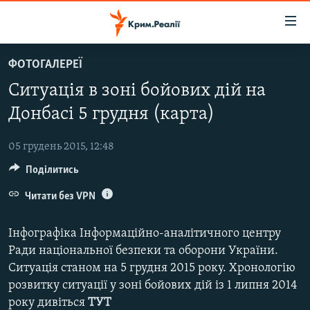
Доступність
посилання
Перейти
ФОТОГАЛЕРЕЇ
до
НОВИНИ
Ситуація в зоні бойових дій на
основного
ВОДА.КРИМ
матеріалу
Донбасі 5 грудня (карта)
ВІДЕО ТА ФОТО
Перейти
до
05 грудень 2015, 12:48
ПОЛІТИКА
основної
Поділитись
БЛОГИ
навігації
Перейти
Читати без VPN
ПОГЛЯД
до
ІНТЕРВ'Ю
пошуку
Інфографіка Інформаційно-аналітичного центру
ВСЕ ЗА ДЕНЬ
Ради національної безпеки та оборони України.
Ситуація станом на 5 грудня 2015 року. Хронологію
СПЕЦПРОЕКТИ
розвитку ситуації у зоні бойових дій із 1 липня 2014
ЯК ОБІЙТИ БЛОКУВАННЯ
ДЕПОРТАЦІЯ
року дивіться
ТУТ