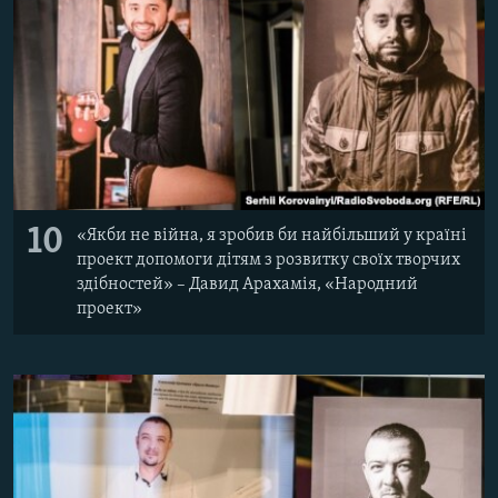
10
«Якби не війна, я зробив би найбільший у країні
проект допомоги дітям з розвитку своїх творчих
здібностей» – Давид Арахамія, «Народний
проект»