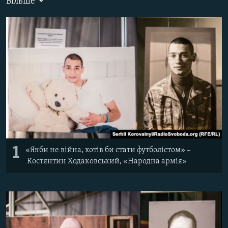
Більше
ВІДЕОУРОКИ «ELIFBE»
Русский
СВІДЧЕННЯ ОКУПАЦІЇ
Qırımtatar
УКРАЇНСЬКА ПРОБЛЕМА КРИМУ
ДОЛУЧАЙСЯ!
ІНФОГРАФІКА
Усі сайти RFE/RL
1
«Якби не війна, хотів би стати футболістом» –
Костянтин Ходаковський, «Народна армія»