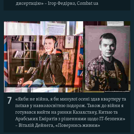
дисертацію» – Ігор Федірко, Combat ua
7
«Якби не війна, я би минулої осені здав квартиру та
поїхав у навколосвітню подорож. Також до війни я
готувався вийти на ринки Казахстану, Китаю та
Арабських Еміратів з рішеннями щодо IT-безпеки»
– Віталій Дейнега, «Повернись живим»