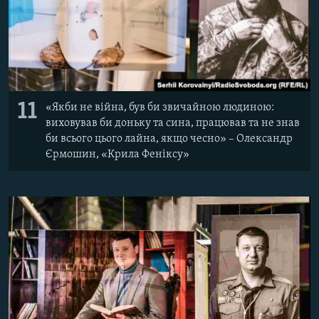
11
«Якби не війна, був би звичайною людиною:
виховував би доньку та сина, працював та не знав
би всього цього лайна, якщо чесно» – Олександр
Єрмошин, «Крила Феніксу»