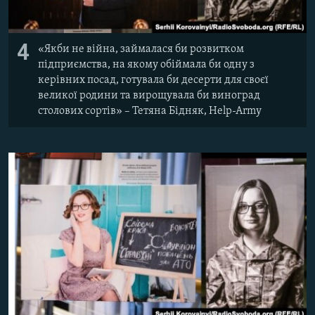
4
«Якби не війна, займалася би розвитком
підприємства, на якому обіймала би одну з
керівних посад, готувала би десерти для своєї
великої родини та вирощувала би виноград
столових сортів» – Тетяна Бідняк, Help-Army