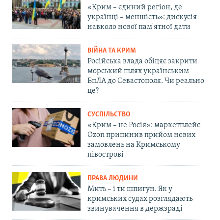
«Крим – єдиний регіон, де
українці – меншість»: дискусія
навколо нової пам'ятної дати
ВІЙНА ТА КРИМ
Російська влада обіцяє закрити
морський шлях українським
БпЛА до Севастополя. Чи реально
це?
СУСПІЛЬСТВО
«Крим – не Росія»: маркетплейс
Ozon припинив прийом нових
замовлень на Кримському
півострові
ПРАВА ЛЮДИНИ
Мить – і ти шпигун. Як у
кримських судах розглядають
звинувачення в держзраді