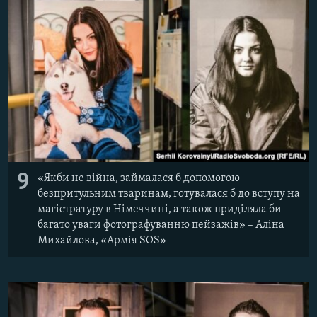
9
«Якби не війна, займалася б допомогою
безпритульним тваринам, готувалася б до вступу на
магістратуру в Німеччині, а також приділяла би
багато уваги фотографуванню пейзажів» – Аліна
Михайлова, «Армія SOS»