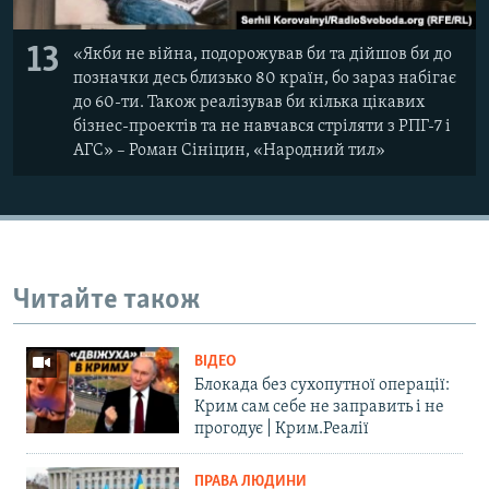
13
«Якби не війна, подорожував би та дійшов би до
позначки десь близько 80 країн, бо зараз набігає
до 60-ти. Також реалізував би кілька цікавих
бізнес-проектів та не навчався стріляти з РПГ-7 і
АГС» – Роман Сініцин, «Народний тил»
Читайте також
ВІДЕО
Блокада без сухопутної операції:
Крим сам себе не заправить і не
прогодує | Крим.Реалії
ПРАВА ЛЮДИНИ