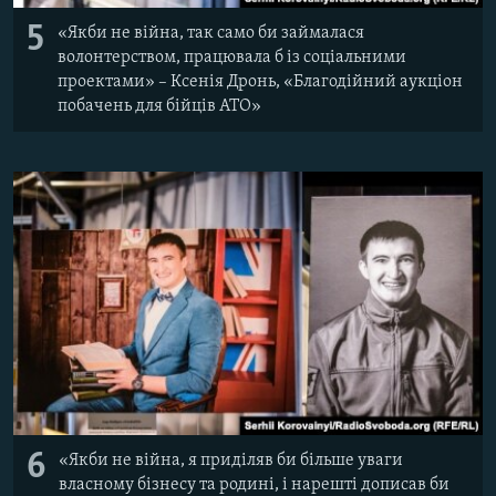
5
«Якби не війна, так само би займалася
волонтерством, працювала б із соціальними
проектами» – Ксенія Дронь, «Благодійний аукціон
побачень для бійців АТО»
6
«Якби не війна, я приділяв би більше уваги
власному бізнесу та родині, і нарешті дописав би