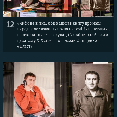
12
«Якби не війна, я би написав книгу про наш
народ, відстоювання права на релігійні погляди і
переконання в час окупації України російським
царатом у ХІХ столітті» – ​Роман Орищенко,
«Пласт»