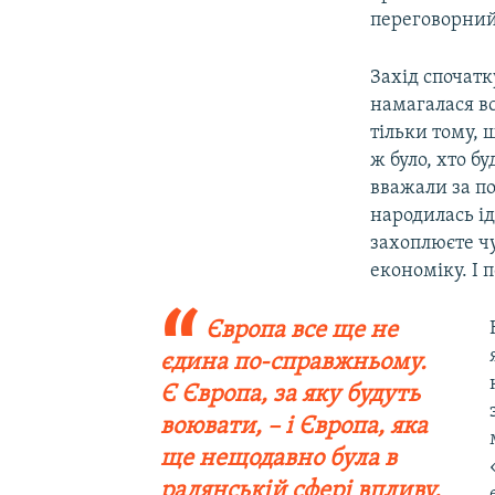
переговорний
Захід спочатку
намагалася вс
тільки тому, 
ж було, хто б
вважали за по
народилась ід
захоплюєте чу
економіку. І 
Європа все ще не
єдина по-справжньому.
Є Європа, за яку будуть
воювати, – і Європа, яка
ще нещодавно була в
радянській сфері впливу.