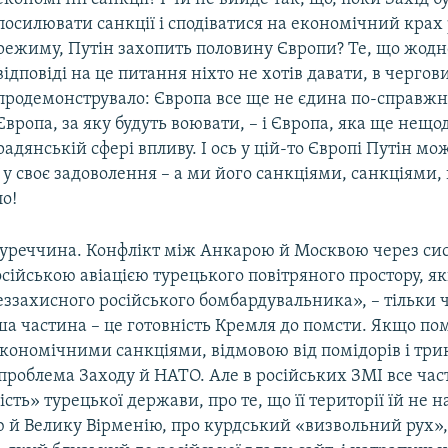
посилювати санкції і сподіватися на економічний крах
режиму, Путін захопить половину Європи? Те, що жодно
відповіді на це питання ніхто не хотів давати, в чергов
продемонструвало: Європа все ще не єдина по-справжн
Європа, за яку будуть воювати, – і Європа, яка ще нещо
радянській сфері впливу. І ось у цій-то Європі Путін мо
у своє задоволення – а ми його санкціями, санкціями,
о!
Туреччина. Конфлікт між Анкарою й Москвою через си
ійською авіацією турецького повітряного простору, як
ззахисного російського бомбардувальника», – тільки 
а частина – це готовність Кремля до помсти. Якщо по
кономічними санкціями, відмовою від помідорів і трик
проблема Заходу й НАТО. Але в російських ЗМІ все час
сть» турецької держави, про те, що її території їй не 
 й Велику Вірменію, про курдський «визвольний рух»,