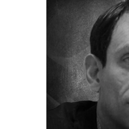
ВІДЕОУРОКИ «ELIFBE»
СВІДЧЕННЯ ОКУПАЦІЇ
УКРАЇНСЬКА ПРОБЛЕМА КРИМУ
ІНФОГРАФІКА