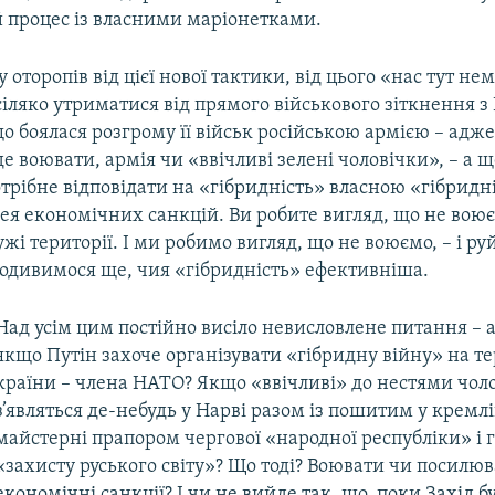
 процес із власними маріонетками.
 оторопів від цієї нової тактики, від цього «нас тут не
іляко утриматися від прямого військового зіткнення з 
що боялася розгрому її військ російською армією – адж
уде воювати, армія чи «ввічливі зелені чоловічки», – а щ
трібне відповідати на «гібридність» власною «гібридні
ея економічних санкцій. Ви робите вигляд, що не воюєт
жі території. І ми робимо вигляд, що не воюємо, – і р
подивимося ще, чия «гібридність» ефективніша.
Над усім цим постійно висіло невисловлене питання – а
якщо Путін захоче організувати «гібридну війну» на те
країни – члена НАТО? Якщо «ввічливі» до нестями чол
з’являться де-небудь у Нарві разом із пошитим у кремл
майстерні прапором чергової «народної республіки» і 
«захисту руського світу»? Що тоді? Воювати чи посилю
економічні санкції? І чи не вийде так, що, поки Захід б