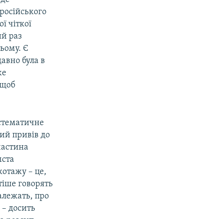
 російського
ї чіткої
ий раз
ьому. Є
давно була в
же
 щоб
стематичне
ий привів до
частина
мста
отажу – це,
тіше говорять
належать, про
 – досить