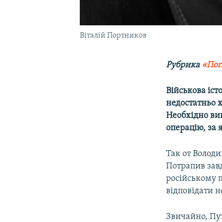
Віталій Портников
Рубрика
«Пог
Військова іст
недостатньо 
Необхідно виг
операцію, за
Так от Володи
Потрапив завд
російському 
відповідати н
Звичайно, Пу