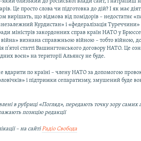
-який близький до російської влади сайт, і натрапиш 
рів. Це просто слова чи підготовка до дій? І як має дія
ом вирішать, що відмова від помідорів – недостатнє «
 «незалежний Курдистан» і «федералізація Туреччини» 
ради міністрів закордонних справ країн НАТО у Брюссе
 війна» визнана справжньою війною – тобто війною, до
ія п'ятої статті Вашингтонського договору НАТО. Це оз
дних воєн» на території Альянсу не буде.
че вдарити по країні – члену НАТО за допомогою прово
оловічків» і підтримки сепаратизму, змушений буде во
.
лені в рубриці «Погляд», передають точку зору самих а
ражають позицію редакції
ікації – на сайті
Радіо Свобода