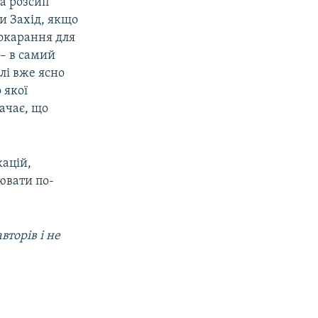
на розсип
ти Захід, якщо
покарання для
– в самий
лі вже ясно
 якої
начає, що
кацій,
ювати по-
вторів і не