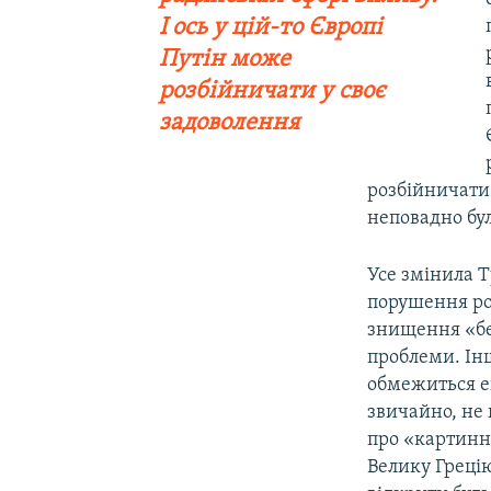
І ось у цій-то Європі
Путін може
розбійничати у своє
задоволення
розбійничати 
неповадно бул
Усе змінила 
порушення рос
знищення «бе
проблеми. Інш
обмежиться е
звичайно, не 
про «картинні
Велику Грецію