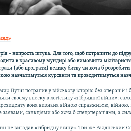
ляд»
орія – непроста штука. Для того, щоб потрапити до підр
ходити в красивому мундирі або вимовляти мілітаристс
рати (або програти) велику битву чи хоча б розробити
 якою навчатимуться курсанти та проводитимуться нав
мир Путін потрапив у військову історію без операцій і 
яки своєму внеску в логістику «гібридної війни»: сам
президенту вона визнана війною справжньою, війною,
е заявами, санкціями або хоча б спецопераціями, а сил
тін не вигадав «гібридну війну». Той же Радянський С