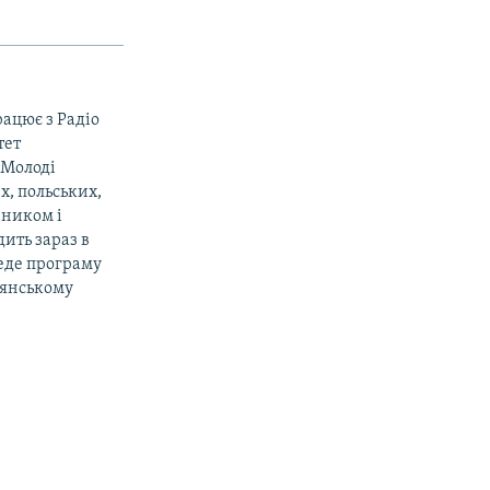
рацює з Радіо
тет
«Молоді
х, польських,
вником і
ить зараз в
веде програму
дянському