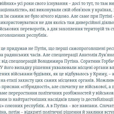
війнах» усі роки свого існування – досі то тут, то там 
аціоналісти», які виконували свій обов'язок у країнах,
х їм самим не було нічого відомо. Але саме при Путіні
використовуватися не для якоїсь там диверсійної діяльн
йськових переворотів, а для захоплення територій та 
оголошених республік.
і це придумав не Путін, що перші самопроголошені рес
за радянських часів. Але спецоперації Анатолія Лук'ян
 від спецоперацій Володимира Путіна. Соратник Горба
 У його випадку рішення ухвалювали місцеві органи вл
чених військами будівлях, як це відбувалось у Криму, – 
на етапі захисту цих самих місцевих органів. Можливо
 присмак «гібридності», але спочатку не військової, а 
саме переростання політичних розбіжностей у військо
им із найтрагічніших наслідків плану із дестабілізації
 союзних республік. А в Путіна – все навпаки. Спочат
на, потім – відкриті політичні рішення й заклики всту