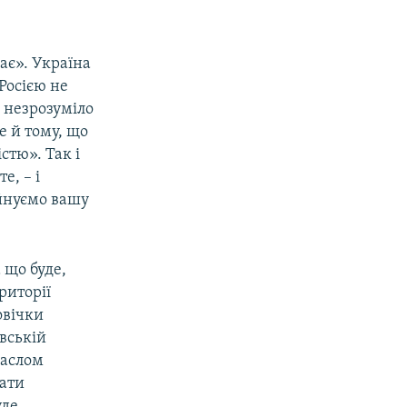
має». Україна
Росією не
е незрозуміло
е й тому, що
стю». Так і
е, – і
уйнуємо вашу
 що буде,
риторії
овічки
івській
гаслом
вати
уде