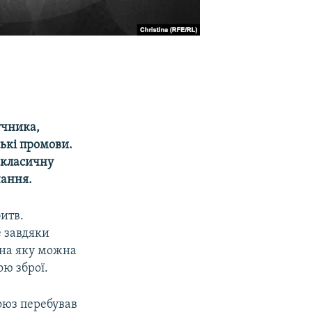
учника,
ькі промови.
 класичну
чання.
битв.
е завдяки
 на яку можна
ою зброї.
оюз перебував