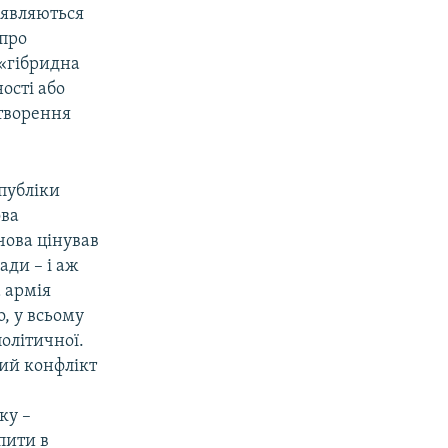
виявляються
 про
 «гібридна
ості або
створення
публіки
ова
чова цінував
ади – і аж
а армія
, у всьому
політичної.
вий конфлікт
ку –
пити в