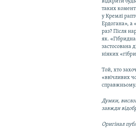
відкрити будь
таких комента
у Кремлі рапт
Ердогана», а
раз? Після на
як. «Гібридна
застосована д
ніяких «гібри
Той, хто захо
«ввічливих ч
справжньому
Думки, вислов
завжди відоб
Оригінал публ