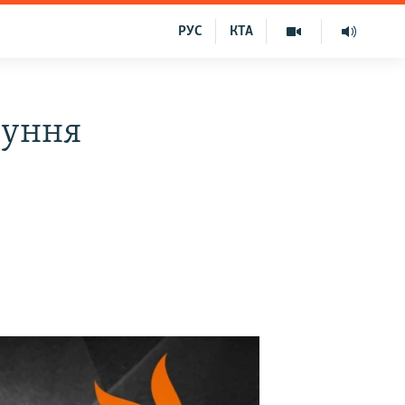
РУС
КТА
луння