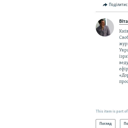
Поділитис
Віт
Київ
Своб
жур
Укра
ізра
веду
ефір
«Дор
прос
This item is part of
Погляд
По