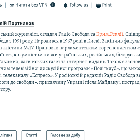
ь
Читати без VPN
Follow us
Print
алій Портников
ський журналіст, оглядач Радіо Свобода та
Крим.Реалії
. Співп
ода з 1991 року. Народився в 1967 році в Києві. Закінчив факуль
налістики МДУ. Працював парламентським кореспондентом 
їни», колумністом низки українських, російських, білоруськи
їльських, латвійських газет та інтернет-видань. Також є засно
чим телевізійної дискусійної програми «Політклуб», що виход
і телеканалу «Еспресо». У російській редакції Радіо Свобода 
оги до свободи», присвячену Україні після Майдану і постра
тору.
літика
Статті
Головне за добу