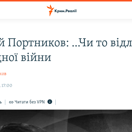
й Портников: ...Чи то від
дної війни
ков
 17:00
ь
Читати без VPN