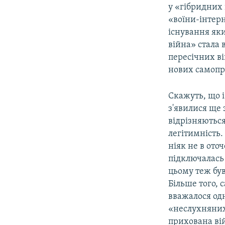
у «гібридних 
«воїни-інтерн
існування яки
війна» стала 
пересічних ві
нових самопр
Скажуть, що 
з'явилися ще 
відрізняються
легітимність.
ніяк не в ото
підключалась 
цьому теж був
Більше того, 
вважалося одн
«неслухняних»
прихована вій