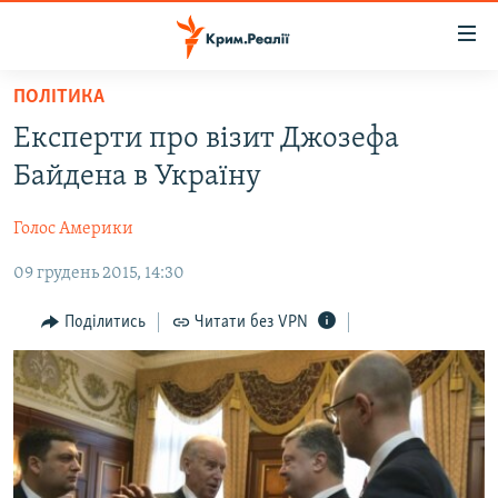
Доступність
посилання
Перейти
ПОЛІТИКА
до
НОВИНИ
Експерти про візит Джозефа
основного
ВОДА.КРИМ
матеріалу
Байдена в Україну
ВІДЕО ТА ФОТО
Перейти
до
Голос Америки
ПОЛІТИКА
основної
09 грудень 2015, 14:30
БЛОГИ
навігації
Перейти
ПОГЛЯД
Поділитись
Читати без VPN
до
ІНТЕРВ'Ю
пошуку
ВСЕ ЗА ДЕНЬ
СПЕЦПРОЕКТИ
ЯК ОБІЙТИ БЛОКУВАННЯ
ДЕПОРТАЦІЯ