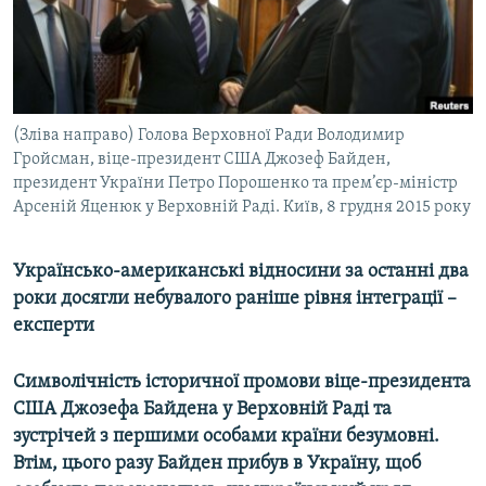
ВІДЕОУРОКИ «ELIFBE»
Русский
СВІДЧЕННЯ ОКУПАЦІЇ
Qırımtatar
УКРАЇНСЬКА ПРОБЛЕМА КРИМУ
ДОЛУЧАЙСЯ!
(Зліва направо) Голова Верховної Ради Володимир
ІНФОГРАФІКА
Гройсман, віце-президент США Джозеф Байден,
президент України Петро Порошенко та прем’єр-міністр
Арсеній Яценюк у Верховній Раді. Київ, 8 грудня 2015 року
Усі сайти RFE/RL
Українсько-американські відносини за останні два
роки досягли небувалого раніше рівня інтеграції –
експерти
Символічність історичної промови віце-президента
США Джозефа Байдена у Верховній Раді та
зустрічей з першими особами країни безумовні.
Втім, цього разу Байден прибув в Україну, щоб