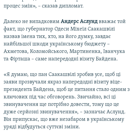
процес змін», – сказав дипломат.
Далеко не випадковим
Андерс Аслунд
вважає той
факт, що губернатор Одеси Міхеїл Саакашвілі
назвав імена тих, хто, на його думку, завдає
найбільшої шкоди українському бюджету –
Ахметова, Коломойського, Мартиненка, Іванчука
та Фірташа – саме напередодні візиту Байдена.
«Я думаю, що пан Саакашвілі зробив усе, щоб ці
заяви прозвучали якраз напередодні візиту віце-
президента Байдена, щоб це питання стало одним з
ключових під час обговорень. Звичайно, всі ці
звинувачення ще потрібно довести, тому що це
дуже серйозні звинувачення», – зазначає Аслунд.
Він припускає, що вже незабаром в українському
уряді відбудуться суттєві зміни.