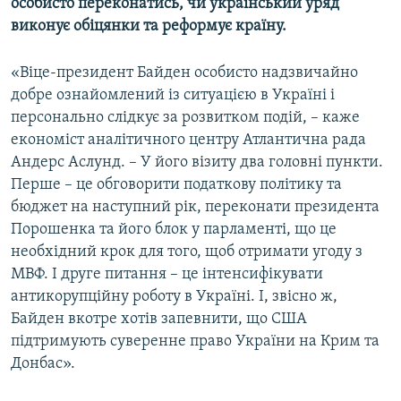
особисто переконатись, чи український уряд
виконує обіцянки та реформує країну.
«Віце-президент Байден особисто надзвичайно
добре ознайомлений із ситуацією в Україні і
персонально слідкує за розвитком подій, – каже
економіст аналітичного центру Атлантична рада
Андерс Аслунд. – У його візиту два головні пункти.
Перше – це обговорити податкову політику та
бюджет на наступний рік, переконати президента
Порошенка та його блок у парламенті, що це
необхідний крок для того, щоб отримати угоду з
МВФ. І друге питання – це інтенсифікувати
антикорупційну роботу в Україні. І, звісно ж,
Байден вкотре хотів запевнити, що США
підтримують суверенне право України на Крим та
Донбас».