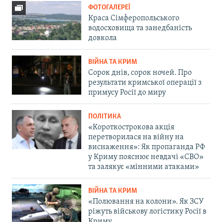
ФОТОГАЛЕРЕЇ
Краса Сімферопольського
водосховища та занедбаність
довкола
ВІЙНА ТА КРИМ
Сорок днів, сорок ночей. Про
результати кримської операції з
примусу Росії до миру
ПОЛІТИКА
«Короткострокова акція
перетворилася на війну на
виснаження»: Як пропаганда РФ
у Криму пояснює невдачі «СВО»
та залякує «мінними атаками»
ВІЙНА ТА КРИМ
«Полювання на колони». Як ЗСУ
ріжуть військову логістику Росії в
Криму