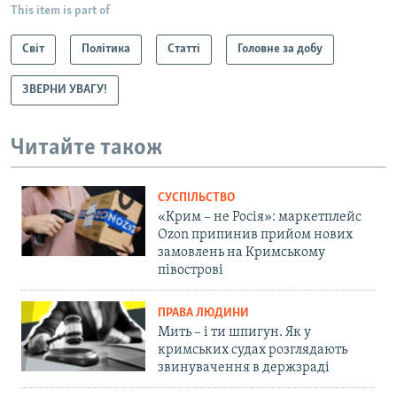
This item is part of
Світ
Політика
Статті
Головне за добу
ЗВЕРНИ УВАГУ!
Читайте також
СУСПІЛЬСТВО
«Крим – не Росія»: маркетплейс
Ozon припинив прийом нових
замовлень на Кримському
півострові
ПРАВА ЛЮДИНИ
Мить – і ти шпигун. Як у
кримських судах розглядають
звинувачення в держзраді