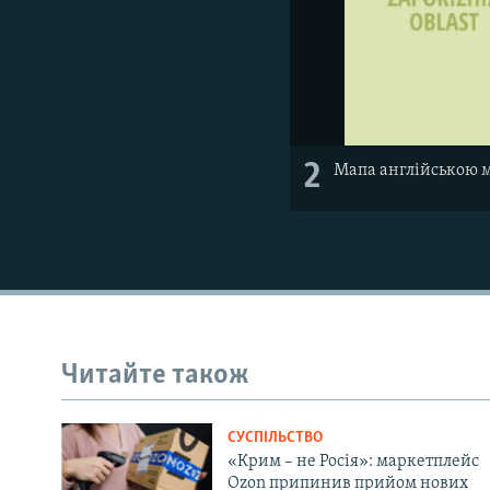
2
Мапа англійською 
Читайте також
СУСПІЛЬСТВО
«Крим – не Росія»: маркетплейс
Ozon припинив прийом нових