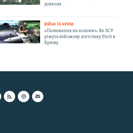
довкола
ВІЙНА ТА КРИМ
«Полювання на колони». Як ЗСУ
ріжуть військову логістику Росії в
Криму