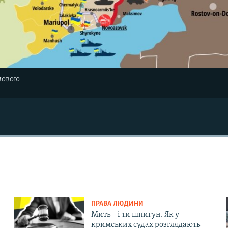
мовою
ПРАВА ЛЮДИНИ
Мить – і ти шпигун. Як у
кримських судах розглядають