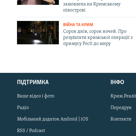
замовлень на Кримському
півострові
ВІЙНА ТА КРИМ
Сорок днів, сорок ночей. Про
результати кримської операції з
примусу Росії до миру
Русский
ПІДТРИМКА
ІНФО
Qırımtatar
Ваше відео і фото
Крим.Реалії
ДОЛУЧАЙСЯ!
Радіо
Передрук
Мобільний додаток Android | iOS
Контакти
RSS / Podcast