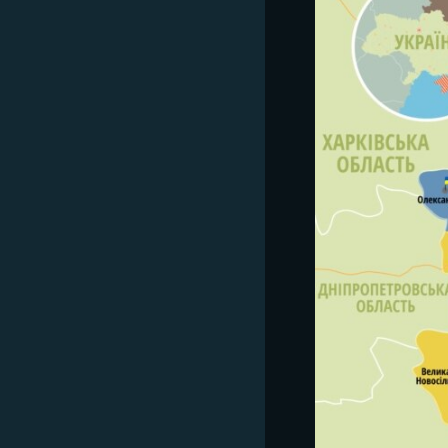
ВІДЕОУРОКИ «ELIFBE»
СВІДЧЕННЯ ОКУПАЦІЇ
УКРАЇНСЬКА ПРОБЛЕМА КРИМУ
ІНФОГРАФІКА