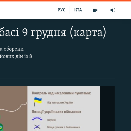
РУС
КТА
басі 9 грудня (карта)
та оборони
йових дій із 8