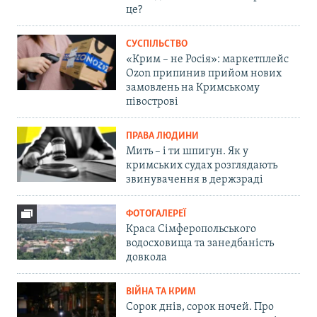
це?
СУСПІЛЬСТВО
«Крим – не Росія»: маркетплейс
Ozon припинив прийом нових
замовлень на Кримському
півострові
ПРАВА ЛЮДИНИ
Мить – і ти шпигун. Як у
кримських судах розглядають
звинувачення в держзраді
ФОТОГАЛЕРЕЇ
Краса Сімферопольського
водосховища та занедбаність
довкола
ВІЙНА ТА КРИМ
Сорок днів, сорок ночей. Про