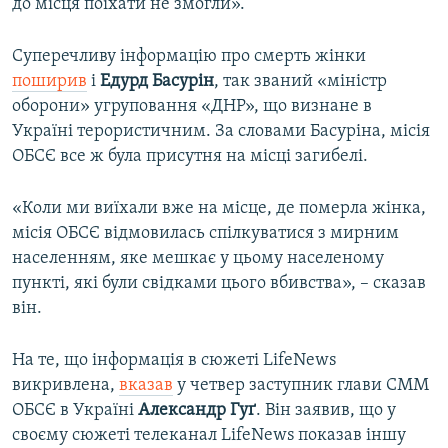
до місця поїхати не змогли».
Суперечливу інформацію про смерть жінки
поширив
і
Едурд Басурін
, так званий «міністр
оборони» угруповання «ДНР», що визнане в
Україні терористичним. За словами Басуріна, місія
ОБСЄ все ж була присутня на місці загибелі.
«Коли ми виїхали вже на місце, де померла жінка,
місія ОБСЄ відмовилась спілкуватися з мирним
населенням, яке мешкає у цьому населеному
пункті, які були свідками цього вбивства», – сказав
він.
На те, що інформація в сюжеті LifeNews
викривлена,
вказав
у четвер заступник глави СММ
ОБСЄ в Україні
Александр
Гуґ
. Він заявив, що у
своєму сюжеті телеканал LifeNews показав іншу