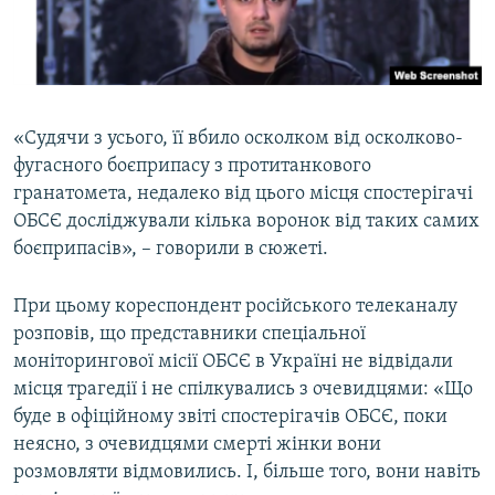
«Судячи з усього, її вбило осколком від осколково-
фугасного боєприпасу з протитанкового
гранатомета, недалеко від цього місця спостерігачі
ОБСЄ досліджували кілька воронок від таких самих
боєприпасів», – говорили в сюжеті.
При цьому кореспондент російського телеканалу
розповів, що представники спеціальної
моніторингової місії ОБСЄ в Україні не відвідали
місця трагедії і не спілкувались з очевидцями: «Що
буде в офіційному звіті спостерігачів ОБСЄ, поки
неясно, з очевидцями смерті жінки вони
розмовляти відмовились. І, більше того, вони навіть