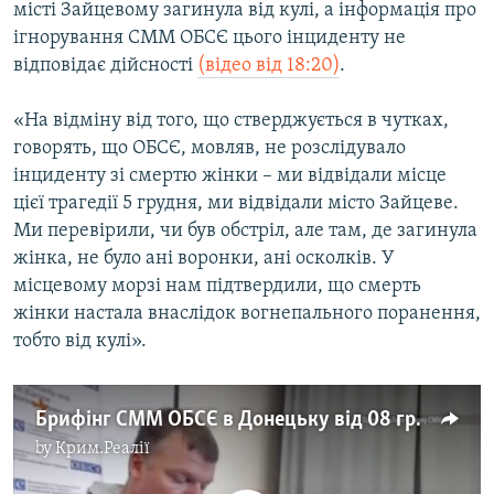
місті Зайцевому загинула від кулі, а інформація про
ігнорування СММ ОБСЄ цього інциденту не
відповідає дійсності
(відео від 18:20)
.
«На відміну від того, що стверджується в чутках,
говорять, що ОБСЄ, мовляв, не розслідувало
інциденту зі смертю жінки – ми відвідали місце
цієї трагедії 5 грудня, ми відвідали місто Зайцеве.
Ми перевірили, чи був обстріл, але там, де загинула
жінка, не було ані воронки, ані осколків. У
місцевому морзі нам підтвердили, що смерть
жінки настала внаслідок вогнепального поранення,
тобто від кулі».
Брифінг СММ ОБСЄ в Донецьку від 08 грудня 2015
by
Крим.Реалії