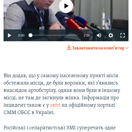
No media source currently available
0:00
2:00
Завантажити на комп'ютер
Він додав, що у самому населеному пункті місія
обстежила місця, де були воронки, які з’явились
внаслідок артобстрілу, однак вони були в іншому
місці, не там де загинула жінка. Інформація про
інцидент також є у
звіті
на офіційному порталі
СММ ОБСЄ в Україні.
Російські і сепаратистські ЗМІ суперечать одне