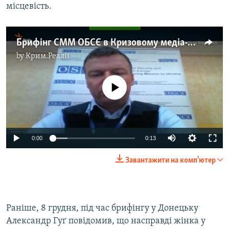
місцевість.
Брифінг СММ ОБСЄ в Кризовому медіа-центрі від 10 грудня 2015
by
Крим.Реалії
No media source currently available
0:00
0:13
Завантажити на комп'ютер
Раніше, 8 грудня, під час брифінгу у Донецьку
Александр Гуґ повідомив, що насправді жінка у