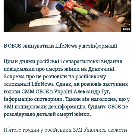
ВІДЕОУРОКИ «ELIFBE»
Русский
СВІДЧЕННЯ ОКУПАЦІЇ
Qırımtatar
УКРАЇНСЬКА ПРОБЛЕМА КРИМУ
ДОЛУЧАЙСЯ!
ІНФОГРАФІКА
В ОБСЄ звинуватили LifeNews у дезінформації
Цими днями російські і сепаратистські видання
Усі сайти RFE/RL
повідомляли про смерть жінки на Донеччині.
Зокрема про це розповіли на російському
телеканалі LifeNews. Однак, як розповів заступник
голови СММ
ОБСЄ в Україні
Александр
Гуґ,
інформацію спотворили. Також він наголосив, що у
ЗМІ поширювали дезінформацію, буцімто ОБСЄ не
розслідувало деталей смерті жінки.
П’ятого грудня у російських ЗМІ з’явились сюжети