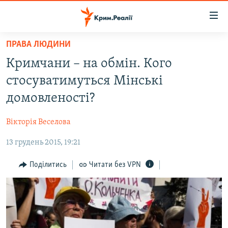
Доступність
посилання
Перейти
ПРАВА ЛЮДИНИ
до
НОВИНИ
Кримчани – на обмін. Кого
основного
ВОДА.КРИМ
матеріалу
стосуватимуться Мінські
ВІДЕО ТА ФОТО
Перейти
домовленості?
до
ПОЛІТИКА
основної
Вікторія Веселова
БЛОГИ
навігації
Перейти
13 грудень 2015, 19:21
ПОГЛЯД
до
ІНТЕРВ'Ю
Поділитись
Читати без VPN
пошуку
ВСЕ ЗА ДЕНЬ
СПЕЦПРОЕКТИ
ЯК ОБІЙТИ БЛОКУВАННЯ
ДЕПОРТАЦІЯ