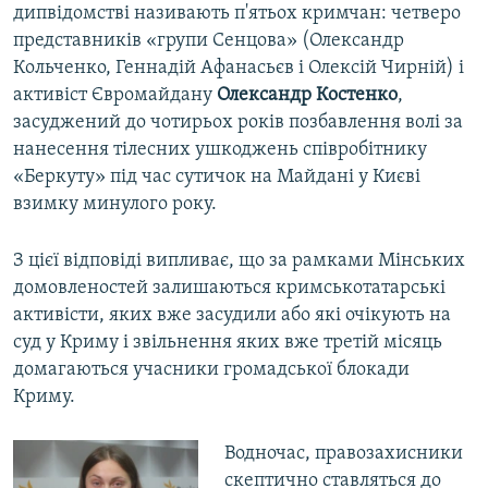
дипвідомстві називають п'ятьох кримчан: четверо
представників «групи Сенцова» (Олександр
Кольченко, Геннадій Афанасьєв і Олексій Чирній) і
активіст Євромайдану
Олександр Костенко
,
засуджений до чотирьох років позбавлення волі за
нанесення тілесних ушкоджень співробітнику
«Беркуту» під час сутичок на Майдані у Києві
взимку минулого року.
З цієї відповіді випливає, що за рамками Мінських
домовленостей залишаються кримськотатарські
активісти, яких вже засудили або які очікують на
суд у Криму і звільнення яких вже третій місяць
домагаються учасники громадської блокади
Криму.
Водночас, правозахисники
скептично ставляться до