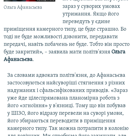
зараз у суворих умовах
Ольга Афанасьєва
утримання. Якщо його
переведуть у єдине
приміщення камерного типу, це буде страшно. Бо
тоді не буде можливості дзвонити, передавати
передачі, навіть побачень не буде. Тобто він просто
буде закритий», – заявила мати політв'язня
Ольга
Афанасьєва
.
​За словами адвоката політв'язня, до Афанасьєва
застосовуються найсуворіші стягнення з різних
надуманих і сфальсифікованих приводів. «Зараз
уже йде цілеспрямована планомірна робота з
його «згноїння» у в'язниці. Тому що він побував
у ШІЗО, його відразу перевели на суворі умови,
його збираються переводити в приміщення
камерного типу. Так можна потрапити в колонію