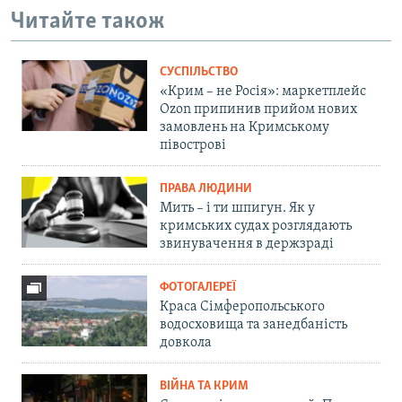
Читайте також
СУСПІЛЬСТВО
«Крим – не Росія»: маркетплейс
Ozon припинив прийом нових
замовлень на Кримському
півострові
ПРАВА ЛЮДИНИ
Мить – і ти шпигун. Як у
кримських судах розглядають
звинувачення в держзраді
ФОТОГАЛЕРЕЇ
Краса Сімферопольського
водосховища та занедбаність
довкола
ВІЙНА ТА КРИМ