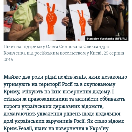
ВІДЕОУРОКИ «ELIFBE»
Русский
СВІДЧЕННЯ ОКУПАЦІЇ
Qırımtatar
УКРАЇНСЬКА ПРОБЛЕМА КРИМУ
ДОЛУЧАЙСЯ!
ІНФОГРАФІКА
Пікет на підтримку Олега Сенцова та Олександра
Кольченка під російським посольством у Києві, 25 серпня
2015
Усі сайти RFE/RL
Майже два роки рідні політв'язнів, яких незаконно
утримують на території Росії та в окупованому
Криму, очікують на їхнє повернення додому. І
стільки ж правозахисники та активісти оббивають
пороги українських державних відомств,
домагаючись ухвалення рішень щодо подальшої
долі українських заручників Росії. Як стало відомо
Крим.Реалії, шанс на повернення в Україну