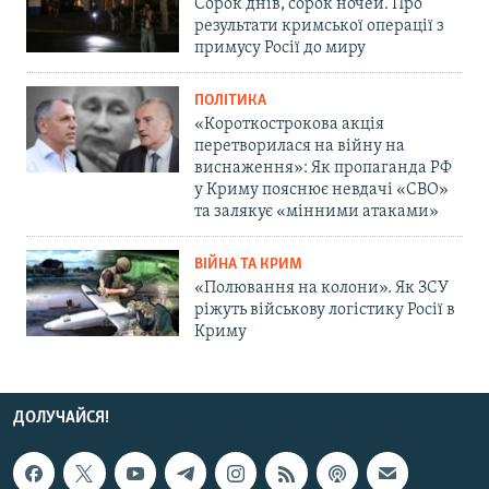
Сорок днів, сорок ночей. Про
результати кримської операції з
примусу Росії до миру
ПОЛІТИКА
«Короткострокова акція
перетворилася на війну на
виснаження»: Як пропаганда РФ
у Криму пояснює невдачі «СВО»
та залякує «мінними атаками»
ВІЙНА ТА КРИМ
«Полювання на колони». Як ЗСУ
ріжуть військову логістику Росії в
Криму
ДОЛУЧАЙСЯ!