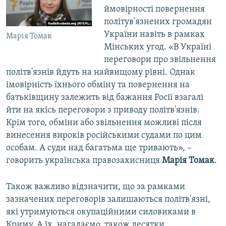
ймовірності повернення
політув'язнених громадян
України навіть в рамках
Марія Томак
Мінських угод. «В Україні
переговори про звільнення
політв'язнів йдуть на найвищому рівні. Однак
імовірність їхнього обміну та повернення на
батьківщину залежить від бажання Росії взагалі
йти на якісь переговори з приводу політв'язнів.
Крім того, обміни або звільнення можливі після
винесення вироків російськими судами по цим
особам. А суди над багатьма ще тривають», –
говорить українська правозахисниця
Марія Томак
.
Також важливо відзначити, що за рамками
зазначених переговорів залишаються політв'язні,
які утримуються окупаційними силовиками в
Криму. А їх, нагадаємо, також десятки.