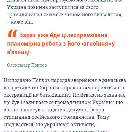
для довічних. Ми спробуємо його захищати, але
Україна повинна заступитися за свого
громадянина і якимось чином його визволяти»,
– каже він.
Зараз уже йде цілеспрямована
планомірна робота з його «згноїння» у
в'язниці
Олександр Попков
Нещодавно Попков передав звернення Афанасьєва
до президента України з проханням сприяти його
екстрадиції на батьківщину. Політв'язень зазначає,
що був і залишається громадянином України і що
він не підписував жодних документів про
отримання російського громадянства. Тому
сподівається, що українські активісти,