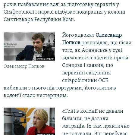
років позбавлення волі за підготовку терактів у
Сімферополі і наразі відбуває покарання у колонії
Сиктивкара Республіки Комі.
Його адвокат
Олександр
Попков
розповідає, що після
того, як Афанасьєв у суді
відмовився свідчити проти
Сенцова і заявив, що
Олександр Попков
первинні свідчення
співробітники ФСБ
вибивали з нього під тортурами, його життя в
колонії стало нестерпним.
«Гені в колонії не давали
білизни, не давали
матраців. Їх там практично
не годували. Він перебуває