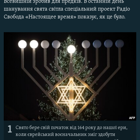
Всевишній зробив для предків. В останній день
ВІДЕОУРОКИ «ELIFBE»
шанування свята світла спеціальний проект Радіо
Русский
Свобода «Настоящее время» показує, як це було.
СВІДЧЕННЯ ОКУПАЦІЇ
Qırımtatar
УКРАЇНСЬКА ПРОБЛЕМА КРИМУ
ДОЛУЧАЙСЯ!
ІНФОГРАФІКА
Усі сайти RFE/RL
1
Свято бере свій початок від 164 року до нашої ери,
коли єврейський воєначальник зміг здобути