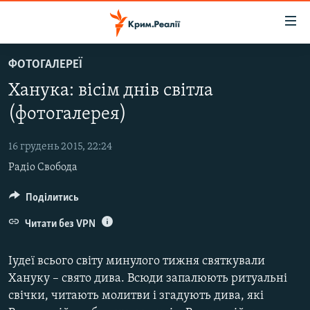
Доступність
посилання
Перейти
ФОТОГАЛЕРЕЇ
до
НОВИНИ
Ханука: вісім днів світла
основного
ВОДА.КРИМ
матеріалу
(фотогалерея)
ВІДЕО ТА ФОТО
Перейти
до
16 грудень 2015, 22:24
ПОЛІТИКА
основної
Радіо Свобода
БЛОГИ
навігації
Перейти
ПОГЛЯД
Поділитись
до
ІНТЕРВ'Ю
Читати без VPN
пошуку
ВСЕ ЗА ДЕНЬ
Іудеї всього світу минулого тижня святкували
СПЕЦПРОЕКТИ
Хануку – свято дива. Всюди запалюють ритуальні
свічки, читають молитви і згадують дива, які
ЯК ОБІЙТИ БЛОКУВАННЯ
ДЕПОРТАЦІЯ