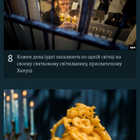
8
Кожен день іудеї запалюють по одній свічці на
своєму святковому світильнику, присвяченому
Хануці