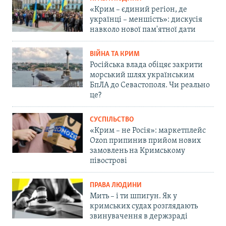
«Крим – єдиний регіон, де
українці – меншість»: дискусія
навколо нової пам'ятної дати
ВІЙНА ТА КРИМ
Російська влада обіцяє закрити
морський шлях українським
БпЛА до Севастополя. Чи реально
це?
СУСПІЛЬСТВО
«Крим – не Росія»: маркетплейс
Ozon припинив прийом нових
замовлень на Кримському
півострові
ПРАВА ЛЮДИНИ
Мить – і ти шпигун. Як у
кримських судах розглядають
звинувачення в держзраді