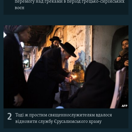
перемогу над греками в період грецько-сирійських
воєн
2
Тоді ж простим священнослужителям вдалося
відновити службу Єрусалимського храму