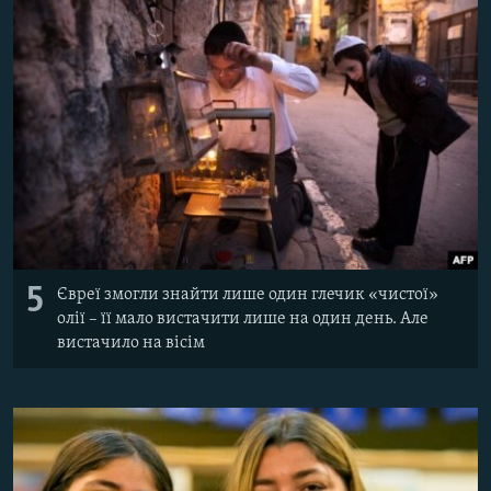
5
Євреї змогли знайти лише один глечик «чистої»
олії – її мало вистачити лише на один день. Але
вистачило на вісім