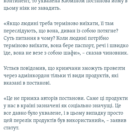
континент, то ухвалена Кабміном постанова йому в
цьому ніяк не завадить.
«Якщо людині треба терміново виїхати, її там
переслідують, що вона, диван із собою потягне?
Суть питання в чому? Коли людині потрібно
терміново виїхати, вона бере паспорт, речі і швидко
їде, вона не везе з собою шафи», – сказав чиновник.
Устаєв повідомив, що кримчани зможуть провезти
через адмінкордон тільки ті види продуктів, які
вказані в постанові.
«Це не примха авторів постанови. Саме ці продукти
у нас в країні зазначені як соціально значущі. Це
все давно було ухвалене, і в цьому випадку просто
цей перелік продуктів був використаний», – заявив
статут.