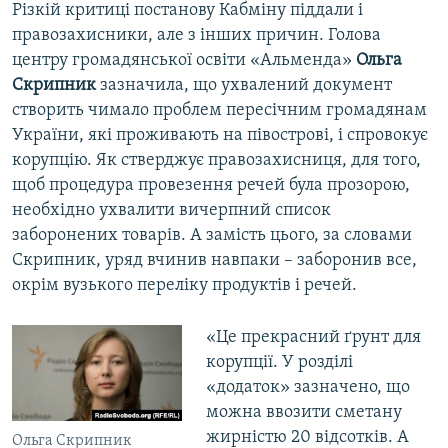
Різкій критиці постанову Кабміну піддали і
правозахисники, але з інших причин. Голова
центру громадянської освіти «Альменда»
Ольга
Скрипник
зазначила, що ухвалений документ
створить чимало проблем пересічним громадянам
України, які проживають на півострові, і спровокує
корупцію. Як стверджує правозахисниця, для того,
щоб процедура провезення речей була прозорою,
необхідно ухвалити вичерпний список
заборонених товарів. А замість цього, за словами
Скрипник, уряд вчинив навпаки – заборонив все,
окрім вузького переліку продуктів і речей.
«Це прекрасний ґрунт для
корупції. У розділі
«додаток» зазначено, що
можна ввозити сметану
жирністю 20 відсотків. А
Ольга Скрипник