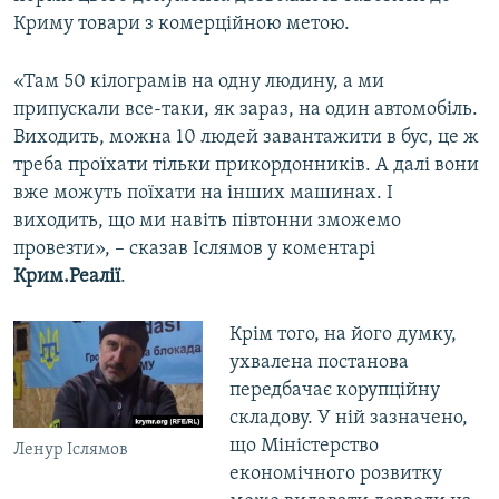
Криму товари з комерційною метою.
«Там 50 кілограмів на одну людину, а ми
припускали все-таки, як зараз, на один автомобіль.
Виходить, можна 10 людей завантажити в бус, це ж
треба проїхати тільки прикордонників. А далі вони
вже можуть поїхати на інших машинах. І
виходить, що ми навіть півтонни зможемо
провезти», – сказав Іслямов у коментарі
Крим.Реалії
.
Крім того, на його думку,
ухвалена постанова
передбачає корупційну
складову. У ній зазначено,
що Міністерство
Ленур Іслямов
економічного розвитку