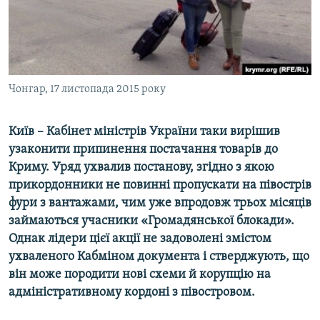
ВІДЕОУРОКИ «ELIFBE»
Русский
СВІДЧЕННЯ ОКУПАЦІЇ
Qırımtatar
УКРАЇНСЬКА ПРОБЛЕМА КРИМУ
ДОЛУЧАЙСЯ!
Чонгар, 17 листопада 2015 року
ІНФОГРАФІКА
Київ – Кабінет міністрів України таки вирішив
узаконити припинення постачання товарів до
Усі сайти RFE/RL
Криму. Уряд ухвалив постанову, згідно з якою
прикордонники не повинні пропускати на півострів
фури з вантажами, чим уже впродовж трьох місяців
займаються учасники «Громадянської блокади».
Однак лідери цієї акції не задоволені змістом
ухваленого Кабміном документа і стверджують, що
він може породити нові схеми й корупцію на
адміністративному кордоні з півостровом.