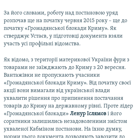
За його словами, роботу над постановою уряд
розпочав ще на початку червня 2015 року – ще до
початку «Громадянської блокади Криму». Як
стверджує Устаєв, у підготовці документа взяли
участь усі профільні відомства.
Як відомо, з території материкової України фури з
товарами не заїжджають до Криму з 20 вересня.
Вантажівки не пропускають учасники
«Громадянської блокади Криму». Від початку своєї
акції вони вимагали від української влади
ухвалити рішення про припинення постачання
товарів до Криму на державному рівні. Проте лідер
«Громадянської блокади»
Ленур Іслямов
і його
соратники залишились незадоволеними змістом
ухваленої Кабміном постанови. На їхню думку,
норми цього документа дозволяють завозити до