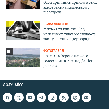
Ozon припинив прийом нових
замовлень на Кримському
півострові
ПРАВА ЛЮДИНИ
Мить – і ти шпигун. Як у
кримських судах розглядають
звинувачення в держзраді
ФОТОГАЛЕРЕЇ
Краса Сімферопольського
водосховища та занедбаність
довкола
ДОЛУЧАЙСЯ!