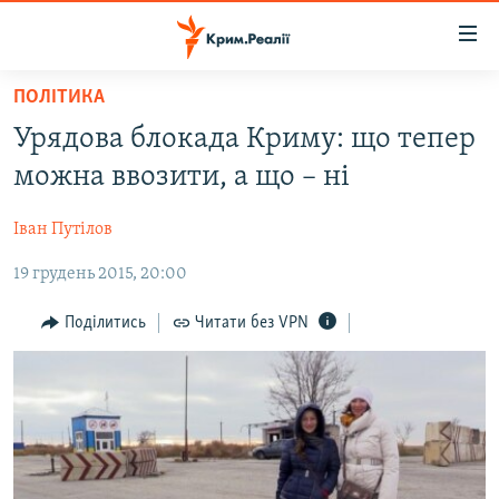
Доступність
посилання
Перейти
ПОЛІТИКА
до
НОВИНИ
Урядова блокада Криму: що тепер
основного
ВОДА.КРИМ
матеріалу
можна ввозити, а що – ні
ВІДЕО ТА ФОТО
Перейти
до
Іван Путілов
ПОЛІТИКА
основної
19 грудень 2015, 20:00
БЛОГИ
навігації
Перейти
ПОГЛЯД
Поділитись
Читати без VPN
до
ІНТЕРВ'Ю
пошуку
ВСЕ ЗА ДЕНЬ
СПЕЦПРОЕКТИ
ЯК ОБІЙТИ БЛОКУВАННЯ
ДЕПОРТАЦІЯ