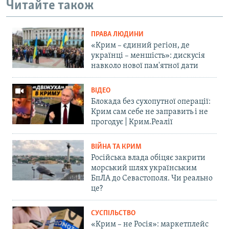
Читайте також
ПРАВА ЛЮДИНИ
«Крим – єдиний регіон, де
українці – меншість»: дискусія
навколо нової пам'ятної дати
ВІДЕО
Блокада без сухопутної операції:
Крим сам себе не заправить і не
прогодує | Крим.Реалії
ВІЙНА ТА КРИМ
Російська влада обіцяє закрити
морський шлях українським
БпЛА до Севастополя. Чи реально
це?
СУСПІЛЬСТВО
«Крим – не Росія»: маркетплейс