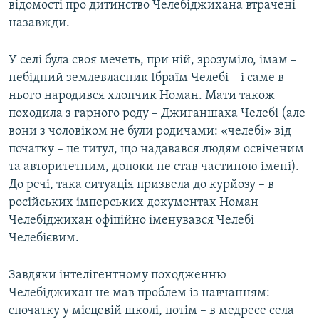
відомості про дитинство Челебіджихана втрачені
назавжди.
У селі була своя мечеть, при ній, зрозуміло, імам –
небідний землевласник Ібраїм Челебі – і саме в
нього народився хлопчик Номан. Мати також
походила з гарного роду – Джиганшаха Челебі (але
вони з чоловіком не були родичами: «челебі» від
початку – це титул, що надавався людям освіченим
та авторитетним, допоки не став частиною імені).
До речі, така ситуація призвела до курйозу – в
російських імперських документах Номан
Челебіджихан офіційно іменувався Челебі
Челебієвим.
Завдяки інтелігентному походженню
Челебіджихан не мав проблем із навчанням:
спочатку у місцевій школі, потім – в медресе села