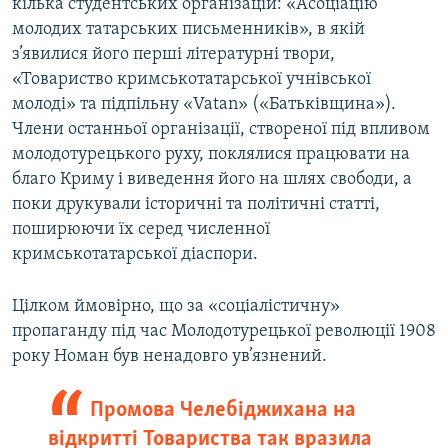
кілька студентських організацій: «Асоціацію
молодих татарських письменників», в якій
з’явилися його перші літературні твори,
«Товариство кримськотатарської учнівської
молоді» та підпільну «Vatan» («Батьківщина»).
Члени останньої організації, створеної під впливом
молодотурецького руху, поклялися працювати на
благо Криму і виведення його на шлях свободи, а
поки друкували історичні та політичні статті,
поширюючи їх серед численної
кримськотатарської діаспори.
Цілком ймовірно, що за «соціалістичну»
пропаганду під час Молодотурецької революції 1908
року Номан був ненадовго ув’язнений.
Промова Челебіджихана на
відкритті Товариства так вразила