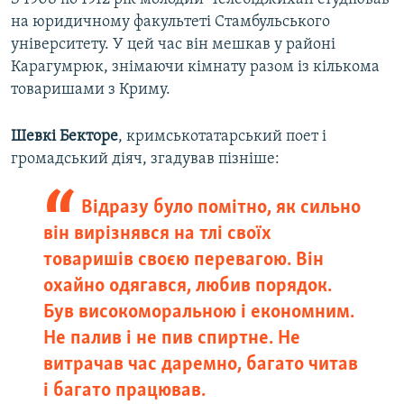
на юридичному факультеті Стамбульського
університету. У цей час він мешкав у районі
Карагумрюк, знімаючи кімнату разом із кількома
товаришами з Криму.
Шевкі Бекторе
, кримськотатарський поет і
громадський діяч, згадував пізніше:
Відразу було помітно, як сильно
він вирізнявся на тлі своїх
товаришів своєю перевагою. Він
охайно одягався, любив порядок.
Був високоморальною і економним.
Не палив і не пив спиртне. Не
витрачав час даремно, багато читав
і багато працював.