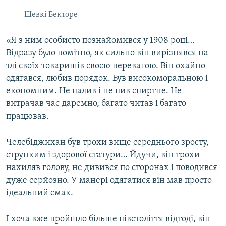
Шевкі Бекторе
«Я з ним особисто познайомився у 1908 році…
Відразу було помітно, як сильно він вирізнявся на
тлі своїх товаришів своєю перевагою. Він охайно
одягався, любив порядок. Був високоморальною і
економним. Не палив і не пив спиртне. Не
витрачав час даремно, багато читав і багато
працював.
Челебіджихан був трохи вище середнього зросту,
струнким і здорової статури… Йдучи, він трохи
нахиляв голову, не дивився по сторонах і поводився
дуже серйозно. У манері одягатися він мав просто
ідеальний смак.
І хоча вже пройшло більше півстоліття відтоді, він