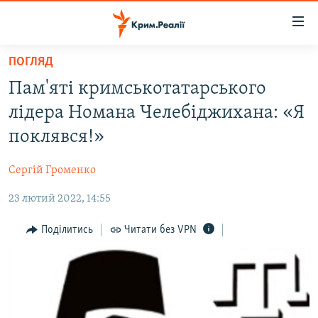
Доступність
посилання
Перейти
ПОГЛЯД
до
НОВИНИ
Пам'яті кримськотатарського
основного
ВОДА.КРИМ
матеріалу
лідера Номана Челебіджихана: «Я
ВІДЕО ТА ФОТО
Перейти
поклявся!»
до
ПОЛІТИКА
основної
Сергій Громенко
БЛОГИ
навігації
Перейти
23 лютий 2022, 14:55
ПОГЛЯД
до
ІНТЕРВ'Ю
Поділитись
Читати без VPN
пошуку
ВСЕ ЗА ДЕНЬ
СПЕЦПРОЕКТИ
ЯК ОБІЙТИ БЛОКУВАННЯ
ДЕПОРТАЦІЯ