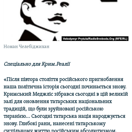
ВІДЕОУРОКИ «ELIFBE»
Русский
СВІДЧЕННЯ ОКУПАЦІЇ
Qırımtatar
УКРАЇНСЬКА ПРОБЛЕМА КРИМУ
ДОЛУЧАЙСЯ!
ІНФОГРАФІКА
Номан Челебіджихан
Спеціально для Крим.Реалії
Усі сайти RFE/RL
«Після півтора століття російського пригноблення
наша політична історія сьогодні починається знову.
Кримський Меджліс зібрався сьогодні в цій великій
залі для оновлення татарських національних
традицій, що були зруйновані російською
тиранією... Сьогодні татарська нація народжується
знову. Глибокі рани, нанесені татарському
суспільному життю російським абсолютизмом,