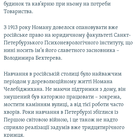
будинок та кав’ярню при ньому на потреби
Товариства.
З 1913 року Номану довелося опановувати вже
російське право на юридичному факультеті Санкт-
Петербурзького Психоневрологічного інституту, що
нині носить ім’я його славетного засновника –
Володимира Бехтерева.
Навчання в російській столиці було найважчим
періодом у дореволюційному житті Номана
Челебіджихана. Не маючи підтримки з дому, він
змушений був каторжно працювати – зокрема,
мостити камінням вулиці, а від тієї роботи часто
хворів. Роки навчання в Петербурзі збіглися із
Першою світовою війною, і це також не надто
сприяло реалізації задумів вже тридцятирічного
кримця.