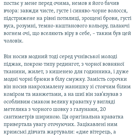
постає у мене перед очима, немов я його бачив
вчора: завжди чисте, густе і синяво-чорне волосся,
підстрижене на рівні потилиці, зрощені брови, густі
вуса, розумні, темно-каштанового кольору, палаючі
вогнем очі, що вселяють віру в себе, – таким був цей
чоловік.
Він носив модний тоді серед учнівської молоді
піджак, покрою типу редингот, з чорної вовняної
тканини, жилет, з кишенею для годинника, і дуже
модні чорні брюки в білу смужку. Замість сорочки
він носив накрохмалену манишку зі стоячим білим
коміром та манжетами, а на шиї він зав’язував з
особливим смаком велику краватку у вигляді
метелика з чорного шовку з галунами, 20
сантиметрів шириною. Ця оригінальна краватка
привертала увагу оточуючих. Зацікавлені ним
кримські дівчата жартували: «дме вітерець, а