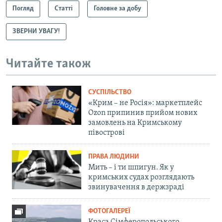
Погляд
Статті
Головне за добу
ЗВЕРНИ УВАГУ!
Читайте також
СУСПІЛЬСТВО
«Крим – не Росія»: маркетплейс
Ozon припинив прийом нових
замовлень на Кримському
півострові
ПРАВА ЛЮДИНИ
Мить – і ти шпигун. Як у
кримських судах розглядають
звинувачення в держзраді
ФОТОГАЛЕРЕЇ
Краса Сімферопольського