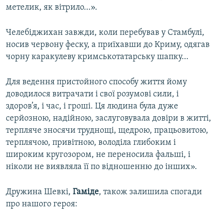
метелик, як вітрило…».
Челебіджихан завжди, коли перебував у Стамбулі,
носив червону феску, а приїхавши до Криму, одягав
чорну каракулеву кримськотатарську шапку…
Для ведення пристойного способу життя йому
доводилося витрачати і свої розумові сили, і
здоров’я, і час, і гроші. Ця людина була дуже
серйозною, надійною, заслуговувала довіри в житті,
терпляче зносячи труднощі, щедрою, працьовитою,
терплячою, привітною, володіла глибоким і
широким кругозором, не переносила фальші, і
ніколи не виявляла її по відношенню до інших».
Дружина Шевкі,
Гаміде
, також залишила спогади
про нашого героя: