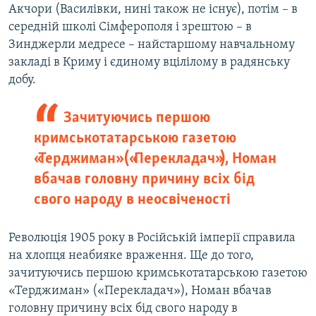
Акчори (Василівки, нині також не існує), потім – в
середній школі Сімферополя і зрештою – в
Зинджерли медресе – найстаршому навчальному
закладі в Криму і єдиному вцілілому в радянську
добу.
Зачитуючись першою
кримськотатарською газетою
«Терджиман» («Перекладач»), Номан
вбачав головну причину всіх бід
свого народу в неосвіченості
Революція 1905 року в Російській імперії справила
на хлопця неабияке враження. Ще до того,
зачитуючись першою кримськотатарською газетою
«Терджиман» («Перекладач»), Номан вбачав
головну причину всіх бід свого народу в