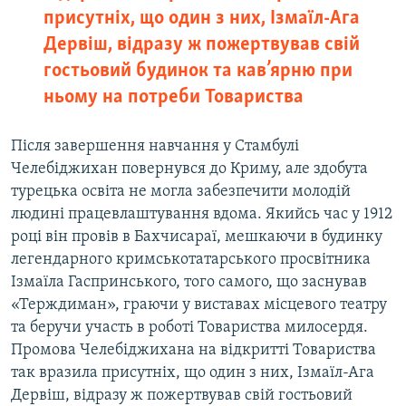
присутніх, що один з них, Ізмаїл-Ага
Дервіш, відразу ж пожертвував свій
гостьовий будинок та кав’ярню при
ньому на потреби Товариства
Після завершення навчання у Стамбулі
Челебіджихан повернувся до Криму, але здобута
турецька освіта не могла забезпечити молодій
людині працевлаштування вдома. Якийсь час у 1912
році він провів в Бахчисараї, мешкаючи в будинку
легендарного кримськотатарського просвітника
Ізмаїла Гаспринського, того самого, що заснував
«Терждиман», граючи у виставах місцевого театру
та беручи участь в роботі Товариства милосердя.
Промова Челебіджихана на відкритті Товариства
так вразила присутніх, що один з них, Ізмаїл-Ага
Дервіш, відразу ж пожертвував свій гостьовий