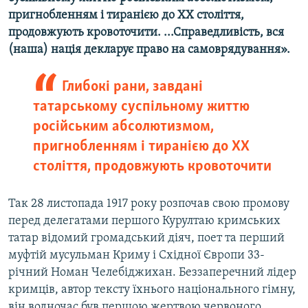
пригнобленням і тиранією до ХХ століття,
продовжують кровоточити. ...Справедливість, вся
(наша) нація декларує право на самоврядування».
Глибокі рани, завдані
татарському суспільному життю
російським абсолютизмом,
пригнобленням і тиранією до ХХ
століття, продовжують кровоточити
Так 28 листопада 1917 року розпочав свою промову
перед делегатами першого Курултаю кримських
татар відомий громадський діяч, поет та перший
муфтій мусульман Криму і Східної Європи 33-
річний Номан Челебіджихан. Беззаперечний лідер
кримців, автор тексту їхнього національного гімну,
він водночас був першою жертвою червоного