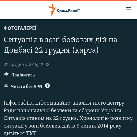
Доступність
посилання
Перейти
ФОТОГАЛЕРЕЇ
до
НОВИНИ
Ситуація в зоні бойових дій на
основного
ВОДА.КРИМ
матеріалу
Донбасі 22 грудня (карта)
ВІДЕО ТА ФОТО
Перейти
до
22 грудень 2015, 12:43
ПОЛІТИКА
основної
Поділитись
БЛОГИ
навігації
Перейти
Читати без VPN
ПОГЛЯД
до
ІНТЕРВ'Ю
пошуку
Інфографіка Інформаційно-аналітичного центру
ВСЕ ЗА ДЕНЬ
Ради національної безпеки та оборони України.
Ситуація станом на 22 грудня. Хронологію розвитку
СПЕЦПРОЕКТИ
ситуації у зоні бойових дій із 8 липня 2014 року
ЯК ОБІЙТИ БЛОКУВАННЯ
ДЕПОРТАЦІЯ
дивіться
ТУТ