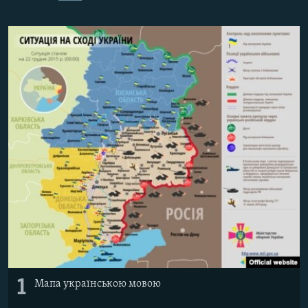
ВІДЕОУРОКИ «ELIFBE»
Русский
СВІДЧЕННЯ ОКУПАЦІЇ
Qırımtatar
УКРАЇНСЬКА ПРОБЛЕМА КРИМУ
ДОЛУЧАЙСЯ!
ІНФОГРАФІКА
Усі сайти RFE/RL
1
Мапа українською мовою