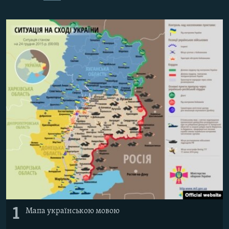
ВІДЕОУРОКИ «ELIFBE»
Русский
СВІДЧЕННЯ ОКУПАЦІЇ
Qırımtatar
УКРАЇНСЬКА ПРОБЛЕМА КРИМУ
ДОЛУЧАЙСЯ!
ІНФОГРАФІКА
Усі сайти RFE/RL
1
Мапа українською мовою