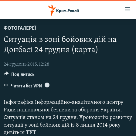
Доступність
посилання
Перейти
ФОТОГАЛЕРЕЇ
до
НОВИНИ
Ситуація в зоні бойових дій на
основного
ВОДА.КРИМ
матеріалу
Донбасі 24 грудня (карта)
ВІДЕО ТА ФОТО
Перейти
до
24 грудень 2015, 12:28
ПОЛІТИКА
основної
Поділитись
БЛОГИ
навігації
Перейти
Читати без VPN
ПОГЛЯД
до
ІНТЕРВ'Ю
пошуку
Інфографіка Інформаційно-аналітичного центру
ВСЕ ЗА ДЕНЬ
Ради національної безпеки та оборони України.
Ситуація станом на 24 грудня. Хронологію розвитку
СПЕЦПРОЕКТИ
ситуації у зоні бойових дій із 8 липня 2014 року
ЯК ОБІЙТИ БЛОКУВАННЯ
ДЕПОРТАЦІЯ
дивіться
ТУТ