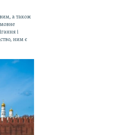
вим, а також
амовне
ігання і
ство, ним є