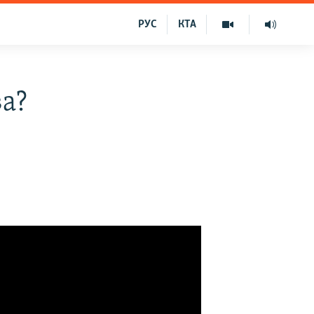
РУС
КТА
а?