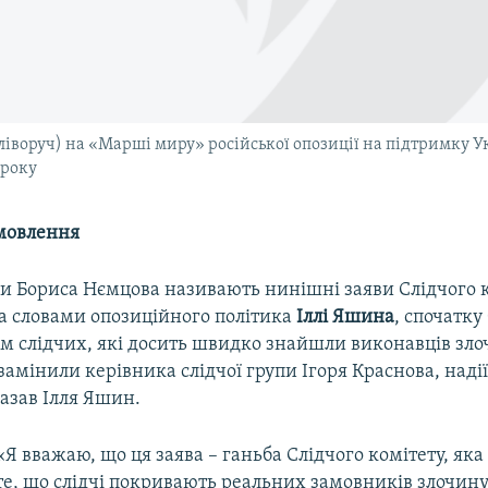
ліворуч) на «Марші миру» російської опозиції на підтримку У
 року
мовлення
ги Бориса Нємцова називають нинішні заяви Слідчого к
а словами опозиційного політика
Іллі Яшина
, спочатку
зм слідчих, які досить швидко знайшли виконавців зло
к замінили керівника слідчої групи Ігоря Краснова, наді
азав Ілля Яшин.
«Я вважаю, що ця заява – ганьба Слідчого комітету, яка
те, що слідчі покривають реальних замовників злочину