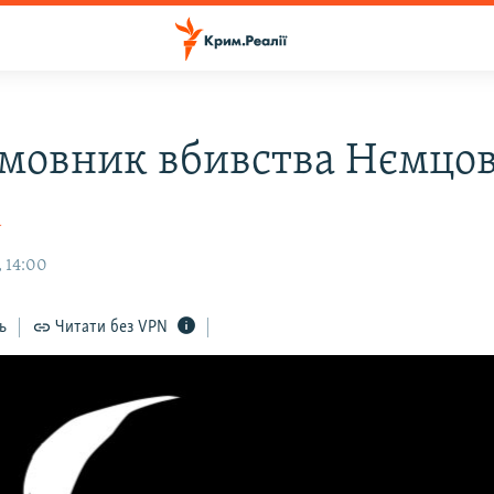
амовник вбивства Нємцов
а
, 14:00
ь
Читати без VPN