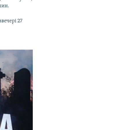
шин.
ввечері 27