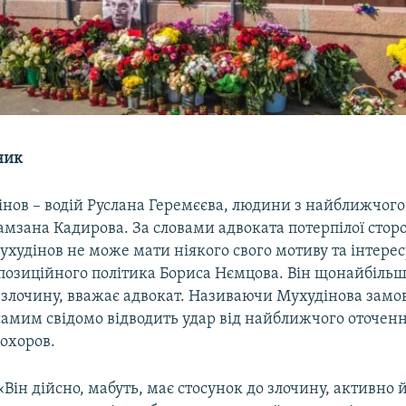
ник
інов – водій Руслана Геремєєва, людини з найближчого
амзана Кадирова. За словами адвоката потерпілої сто
Мухудінов не може мати ніякого свого мотиву та інтерес
опозиційного політика Бориса Нємцова. Він щонайбільш
в злочину, вважає адвокат. Називаючи Мухудінова зам
самим свідомо відводить удар від найближчого оточен
охоров.
«Він дійсно, мабуть, має стосунок до злочину, активно й