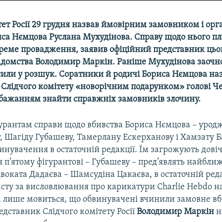
ет Росії 29 грудня назвав ймовірним замовником і орг
иса Нємцова Руслана Мухудінова. Справу щодо нього п
креме провадження, заявив офіційний представник цьо
відомства Володимир Маркін. Раніше Мухудінова заоч
лосили у розшук. Соратники й родичі Бориса Нємцова н
и Слідчого комітету «новорічним подарунком» голові Ч
ебажанням знайти справжніх замовників злочину.
урантам справи щодо вбивства Бориса Нємцова – урод
, Шагіду Губашеву, Тамерлану Ескерханову і Хамзату Б
инувачення в остаточній редакції. Їм загрожують довіч
 п’ятому фігурантові – Губашеву – пред’являть найбли
воката Дадаєва – Шамсудіна Цакаєва, в остаточній ред
мсту за висловлювання про карикатури Charlie Hebdo н
 лише мовиться, що обвинувачені вчинили замовне вб
дставник Слідчого комітету Росії
Володимир Маркін
н