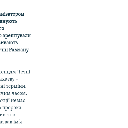
анізатором
ланують
го
но арештували
азивають
ечні Рамзану
женцям Чечні
ахаєву –
ні терміни.
жчим часом.
акції немає
а пророка
ивство.
азвав ім’я