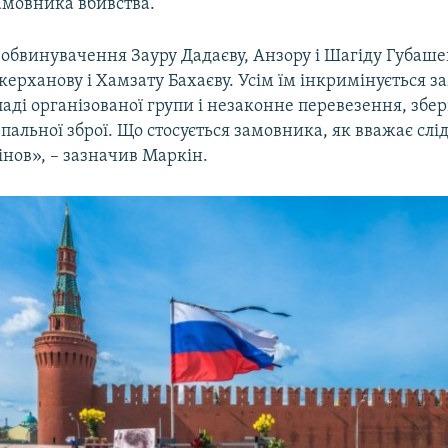
амовника вбивства.
 обвинувачення Зауру Дадаєву, Анзору і Шагіду Губаше
ерханову і Хамзату Бахаєву. Усім їм інкримінується з
ладі організованої групи і незаконне перевезення, збер
пальної зброї. Що стосується замовника, як вважає слід
нов», – зазначив Маркін.