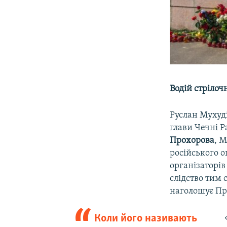
Водій стрілоч
Руслан Мухуд
глави Чечні Р
Прохорова
, 
російського 
організаторі
слідство тим 
наголошує Пр
Коли його називають