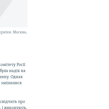
країни. Москва,
омітету Росії
 була надія на
чину. Однак
ї змінилися
 свідчить про
, і виконують,