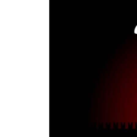
ВІДЕОУРОКИ «ELIFBE»
СВІДЧЕННЯ ОКУПАЦІЇ
УКРАЇНСЬКА ПРОБЛЕМА КРИМУ
ІНФОГРАФІКА