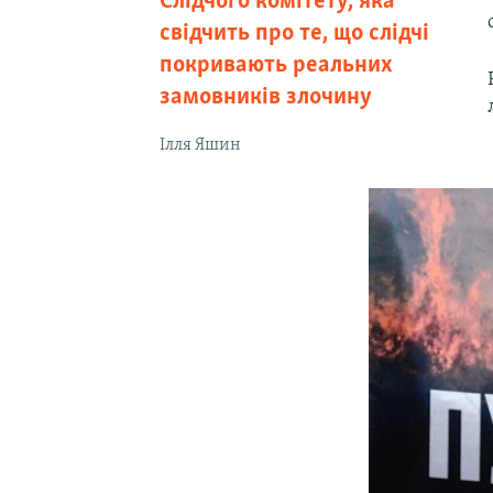
Слідчого комітету, яка
свідчить про те, що слідчі
покривають реальних
замовників злочину
Ілля Яшин