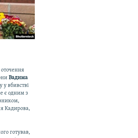
 оточення
рони
Вадима
у у вбивстві
е є одним з
овником,
ня Кадирова,
ого готував,