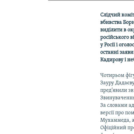
Слідчий коміт
вбивства Бор
виділити в о
російського 
у Росії і ого
останні заяв
Кадирову і н
Чотирьом фіг
Зауру Дадаєву
пред’явили зв
Звинувачення
За словами ад
версії про по
Мухаммеда, а
Офіційний пре