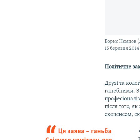
Борис Нємцов (
15 березня 2014
Політичне за
Друзі та коле
ганебними. З
професіоналі
після того, я
скепсисом, ск
Ця заява – ганьба