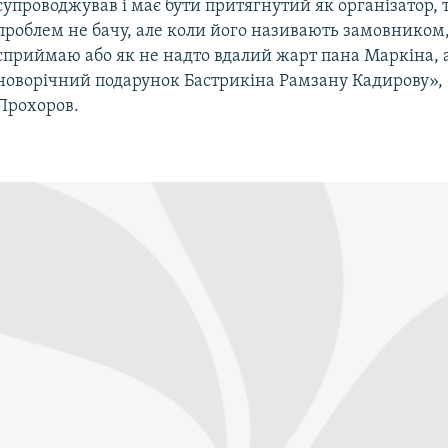
супроводжував і має бути притягнутий як організатор, т
проблем не бачу, але коли його називають замовником,
сприймаю або як не надто вдалий жарт пана Маркіна, 
новорічний подарунок Бастрикіна Рамзану Кадирову»,
Прохоров.