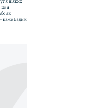
ут я ніяких
 це я
або як
 – каже Вадим