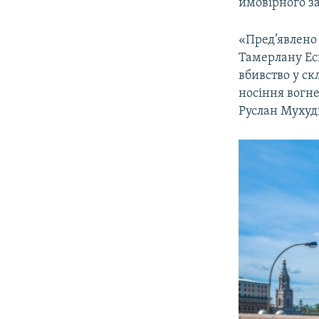
ймовірного з
«Пред’явлено
Тамерлану Еск
вбивство у ск
носіння вогне
Руслан Мухуді