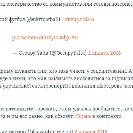
ать электричество от коммунистов или готовы потерпет
ий футбол (@ukrfootball)
1 января 2016
pic.twitter.com/vyOOnlgCAH
— Occupy Yalta (@OccupyYalta)
2 января 2016
риму шукають тих, хто взяв участь у соцопитуванні. А
уде з тими, хто мав сміливість висловитися за підписа
 української електроенергії і визнання півострова ча
 из пятнадцати горожан, с кем удалось пообщаться, ни 
ета и им все равно, как обзовут
#Крым
в контракте
ий регион (@kazantip_region)
2 января 2016