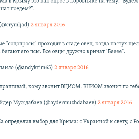
Ма в Крыму это как опрос в коровнике на тему: "Будем
нат поедем?".
(@crymljad)
2 января 2016
 "соцопросы" проходят в стаде овец, когда пастух ще
а бегают его псы. Все овцы дружно кричат "Бееее".
мило (@andykrim65)
2 января 2016
прашивай, кому звонит ВЦИОМ. ВЦИОМ звонит по тебе
йдер Муждабаев (@aydermuzhdabaev)
2 января 2016
 определил выбор для Крыма: с Украиной к свету, с Ро