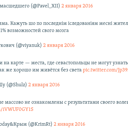
масшедшего (@Pavel_XII)
2 января 2016
ма. Кажуть шо по последнім іследованіям месні жител
,1% возможностей свого мозга
укович (@viyanuk)
2 января 2016
 на карте — места, где севастопольцы не могут узнать
как же хорошо им живётся без света
pic.twitter.com/Jp39
у (@Shulz)
2 января 2016
е массово не ознакомлены с результатами своего вол
com/iVWUF0GY1S
Today&Крым (@KrimRt)
2 января 2016