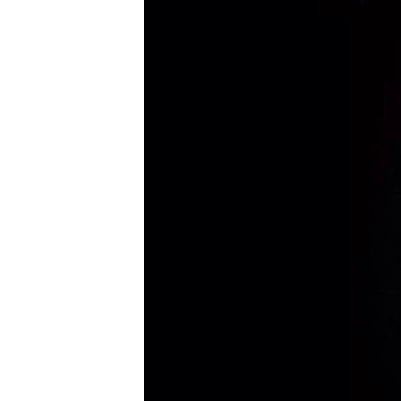
ВІДЕОУРОКИ «ELIFBE»
СВІДЧЕННЯ ОКУПАЦІЇ
УКРАЇНСЬКА ПРОБЛЕМА КРИМУ
ІНФОГРАФІКА