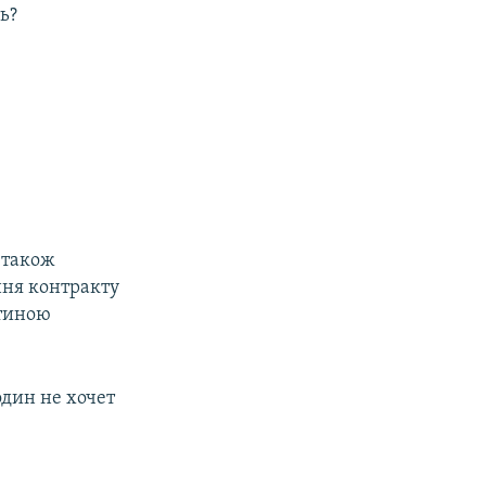
ь?
 також
ння контракту
стиною
один не хочет