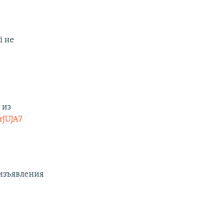
і не
 из
rJUJA7
еизъявления