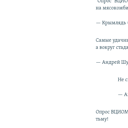
"Опрос" ВЦИО
на мясокомби
— Крымлядь 
Самые удачные
а вокруг стад
— Андрей Шу
Не с
— А
Опрос ВЦИОМа
тьму!