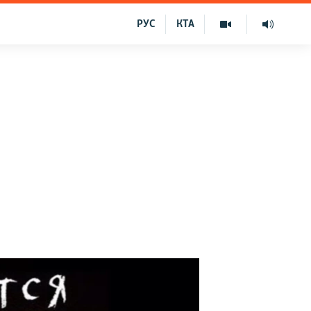
РУС
КТА