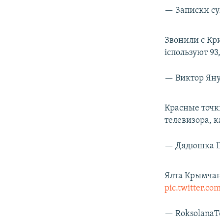
— Записки су
Звонили с Кри
іспользуют 93
— Виктор Ян
Красные точки
телевизора, 
— Дядюшка Ш
Ялта Крымчан
pic.twitter.
— Roksolana