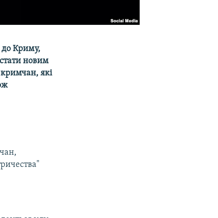
 до Криму,
 стати новим
 кримчан, які
ож
чан,
тричества"