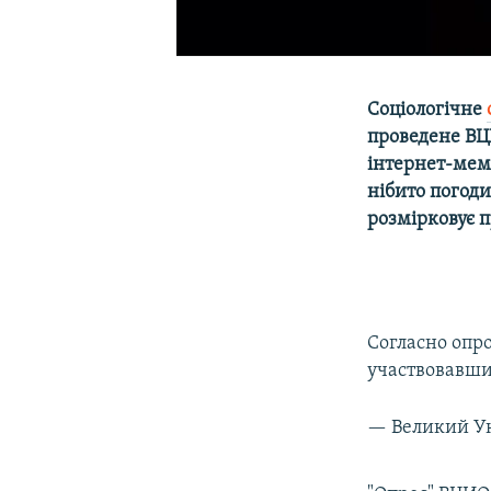
Соціологічне
проведене ВЦ
інтернет-мем
нібито погоди
розмірковує п
Согласно опр
участвовавши
— Великий Ук