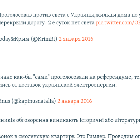
Проголосовав против света с Украины,жильцы дома по 
ерекрыли дорогу- 2 е суток нет света
pic.twitter.com/
Today&Крым (@KrimRt)
2 января 2016
чане как-бы "сами" проголосовали на референдуме, т
ались от поставок украинской электроенергии.
inus (@kapinusnatalia)
2 января 2016
ників обговорення виникають історичні або літературн
вонок в смоленскую квартиру. Это Гимлер. Проводим о