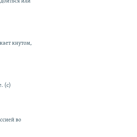
 доиться или
лкает кнутом,
. (с)
ссией во