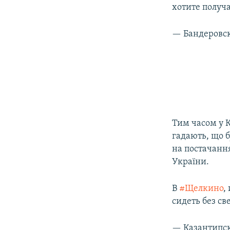
хотите получ
— Бандеровск
Тим часом у К
гадають, що б
на постачання
України.
В
#Щелкино
,
сидеть без св
— Казантипск