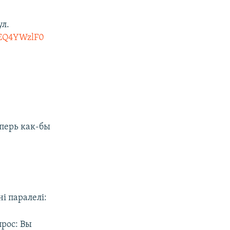
ул.
OEQ4YWzlF0
еперь как-бы
і паралелі:
прос: Вы