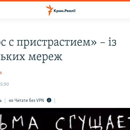
с с пристрастием» – із
ьких мереж
в
15:30
ь
Читати без VPN