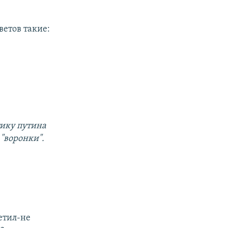
ветов такие:
итику путина
 "воронки".
етил-не