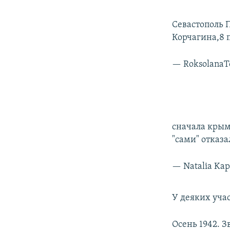
Севастополь 
Корчагина,8 п
— Roksolana
сначала крым
"сами" отказ
— Natalia Kap
У деяких учас
Осень 1942. З