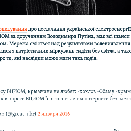
опитування
про постачання української електроенергії
ІОМ за дорученням Володимира Путіна, має всі шанси
ом. Мережа сміється над результатами волевиявлення
лися з патріотичних міркувань сидіти без світла, а так
ро те, які наслідки може мати така подія.
осу ВЦИОМ, крымчане не любят: -хохлов -Обаму -крым
х в опросе ВЦИОМ "согласны ли вы потерпеть без элек
р (@great_ukr)
2 января 2016