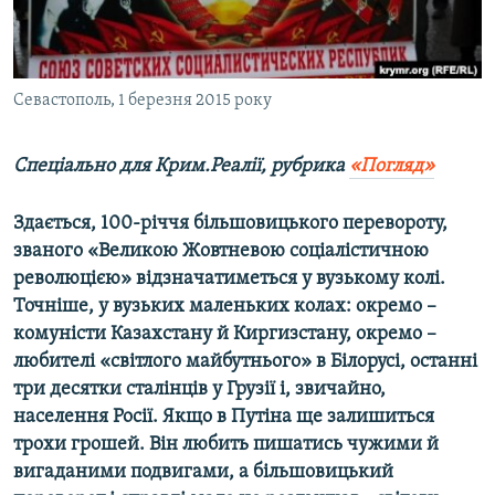
ВІДЕОУРОКИ «ELIFBE»
Русский
СВІДЧЕННЯ ОКУПАЦІЇ
Qırımtatar
УКРАЇНСЬКА ПРОБЛЕМА КРИМУ
Севастополь, 1 березня 2015 року
ДОЛУЧАЙСЯ!
ІНФОГРАФІКА
Спеціально для Крим.Реалії, рубрика
«Погляд»
Здається, 100-річчя більшовицького перевороту,
Усі сайти RFE/RL
званого «Великою Жовтневою соціалістичною
революцією» відзначатиметься у вузькому колі.
Точніше, у вузьких маленьких колах: окремо –
комуністи Казахстану й Киргизстану, окремо –
любителі «світлого майбутнього» в Білорусі, останні
три десятки сталінців у Грузії і, звичайно,
населення Росії. Якщо в Путіна ще залишиться
трохи грошей. Він любить пишатись чужими й
вигаданими подвигами, а більшовицький