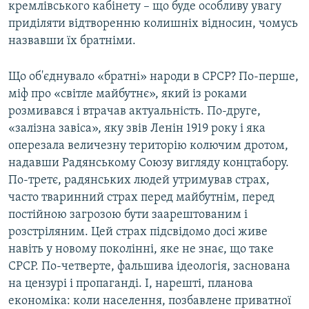
кремлівського кабінету – що буде особливу увагу
приділяти відтворенню колишніх відносин, чомусь
назвавши їх братніми.
Що об'єднувало «братні» народи в СРСР? По-перше,
міф про «світле майбутнє», який із роками
розмивався і втрачав актуальність. По-друге,
«залізна завіса», яку звів Ленін 1919 року і яка
оперезала величезну територію колючим дротом,
надавши Радянському Союзу вигляду концтабору.
По-третє, радянських людей утримував страх,
часто тваринний страх перед майбутнім, перед
постійною загрозою бути заарештованим і
розстріляним. Цей страх підсвідомо досі живе
навіть у новому поколінні, яке не знає, що таке
СРСР. По-четверте, фальшива ідеологія, заснована
на цензурі і пропаганді. І, нарешті, планова
економіка: коли населення, позбавлене приватної