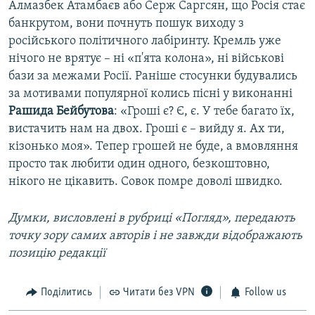
Алмазбек Атамбаєв або Серж Саргсян, що Росія стає
банкрутом, вони почнуть пошук виходу з
російського політичного лабіринту. Кремль уже
нічого не врятує – ні «п'ята колона», ні військові
бази за межами Росії. Раніше стосунки будувались
за мотивами популярної колись пісні у виконанні
Рашида Бейбутова
: «Гроші є? Є, є. У тебе багато їх,
вистачить нам на двох. Гроші є – вийду я. Ах ти,
кізонько моя». Тепер грошей не буде, а вмовляння
просто так любити один одного, безкоштовно,
нікого не цікавить. Совок помре доволі швидко.
Думки, висловлені в рубриці «Погляд», передають
точку зору самих авторів і не завжди відображають
позицію редакції
Поділитись
Читати без VPN
Follow us