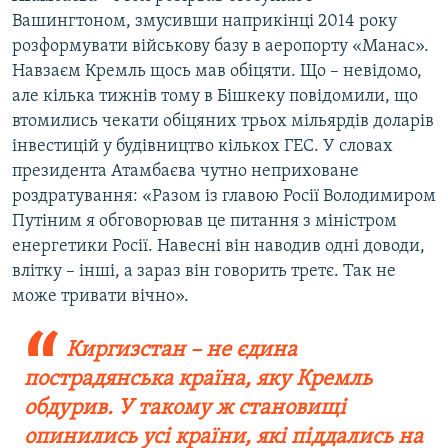
Вашингтоном, змусивши наприкінці 2014 року
розформувати військову базу в аеропорту «Манас».
Навзаєм Кремль щось мав обіцяти. Що – невідомо,
але кілька тижнів тому в Бішкеку повідомили, що
втомились чекати обіцяних трьох мільярдів доларів
інвестицій у будівництво кількох ГЕС. У словах
президента Атамбаєва чутно неприховане
роздратування: «Разом із главою Росії Володимиром
Путіним я обговорював це питання з міністром
енергетики Росії. Навесні він наводив одні доводи,
влітку – інші, а зараз він говорить третє. Так не
може тривати вічно».
Киргизстан – не єдина
пострадянська країна, яку Кремль
обдурив. У такому ж становищі
опинились усі країни, які піддались на