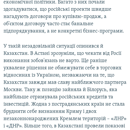
економічної політики. Багато з них почали
здогадуватися, що російські проекти швидше
нагадують договори про купівлю-продаж, а
об'єктом договору часто стає банальне
підпорядкування, а не конкретні бізнес-програми.
У такій незадовільній ситуації опинився й
Казахстан. В Астані зрозуміли, що чекати від Росії
виконання зобов'язань не варто. Ще раніше
ухвалене рішення не обмежувати себе в торгових
відносинах із Україною, незважаючи на те, що
Казахстан завжди мав славу найближчого партнера
Москви. Таку ж позицію зайняла й Білорусь, яка
найбільше отримувала російських кредитів та
інвестицій. Жодна з пострадянських країн не стала
бруднити себе визнанням Криму і двох
незаконнонароджених Кремлем територій – «ЛНР»
і «ДНР». Більше того, в Казахстані провели показові