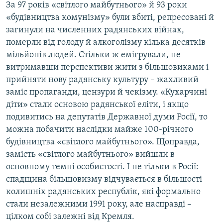
За 97 років «світлого майбутнього» й 93 роки
«будівництва комунізму» були вбиті, репресовані й
загинули на численних радянських війнах,
померли від голоду й алкоголізму кілька десятків
мільйонів людей. Стільки ж емігрували, не
витримавши перспективи жити з більшовиками і
прийняти нову радянську культуру – жахливий
заміс пропаганди, цензури й чекізму. «Кухарчині
діти» стали основою радянської еліти, і якщо
подивитись на депутатів Державної думи Росії, то
можна побачити наслідки майже 100-річного
будівництва «світлого майбутнього». Щоправда,
замість «світлого майбутнього» вийшли в
основному темні особистості. І не тільки в Росії:
спадщина більшовизму відчувається в більшості
колишніх радянських республік, які формально
стали незалежними 1991 року, але насправді –
цілком собі залежні від Кремля.