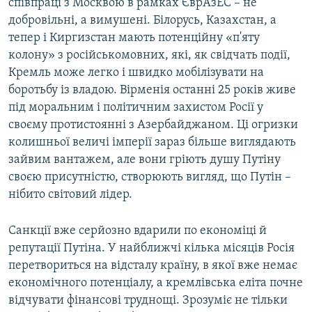
співпраці з Москвою в рамках ЄврАзЕС – не
добровільні, а вимушені. Білорусь, Казахстан, а
тепер і Киргизстан мають потенційну «п'яту
колону» з російськомовних, які, як свідчать події,
Кремль може легко і швидко мобілізувати на
боротьбу із владою. Вірменія останні 25 років живе
під моральним і політичним захистом Росії у
своєму протистоянні з Азербайджаном. Ці огризки
колишньої величі імперії зараз більше виглядають
зайвим вантажем, але вони гріють душу Путіну
своєю присутністю, створюють вигляд, що Путін –
нібито світовий лідер.
Санкції вже серйозно вдарили по економіці й
репутації Путіна. У найближчі кілька місяців Росія
перетвориться на відсталу країну, в якої вже немає
економічного потенціалу, а кремлівська еліта почне
відчувати фінансові труднощі. Зрозуміє не тільки