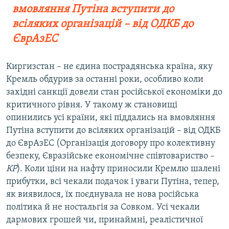
вмовляння Путіна вступити до
всіляких організацій – від ОДКБ до
ЄврАзЕС
Киргизстан – не єдина пострадянська країна, яку
Кремль обдурив за останні роки, особливо коли
західні санкції довели стан російської економіки до
критичного рівня. У такому ж становищі
опинились усі країни, які піддались на вмовляння
Путіна вступити до всіляких організацій – від ОДКБ
до ЄврАзЕС (Організація договору про колективну
безпеку, Євразійське економічне співтовариство –
КР
). Коли ціни на нафту приносили Кремлю шалені
прибутки, всі чекали подачок і уваги Путіна, тепер,
як виявилося, їх поєднувала не нова російська
політика й не ностальгія за Совком. Усі чекали
дармових грошей чи, принаймні, реалістичної