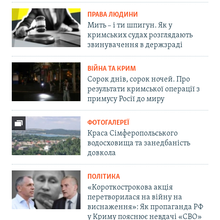
ПРАВА ЛЮДИНИ
Мить – і ти шпигун. Як у
кримських судах розглядають
звинувачення в держзраді
ВІЙНА ТА КРИМ
Сорок днів, сорок ночей. Про
результати кримської операції з
примусу Росії до миру
ФОТОГАЛЕРЕЇ
Краса Сімферопольського
водосховища та занедбаність
довкола
ПОЛІТИКА
«Короткострокова акція
перетворилася на війну на
виснаження»: Як пропаганда РФ
у Криму пояснює невдачі «СВО»