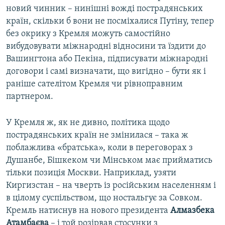
новий чинник – нинішні вожді пострадянських
країн, скільки б вони не посміхалися Путіну, тепер
без окрику з Кремля можуть самостійно
вибудовувати міжнародні відносини та їздити до
Вашингтона або Пекіна, підписувати міжнародні
договори і самі визначати, що вигідно – бути як і
раніше сателітом Кремля чи рівноправним
партнером.
У Кремля ж, як не дивно, політика щодо
пострадянських країн не змінилася – така ж
поблажлива «братська», коли в переговорах з
Душанбе, Бішкеком чи Мінськом має прийматись
тільки позиція Москви. Наприклад, узяти
Киргизстан – на чверть із російським населенням і
в цілому суспільством, що ностальгує за Совком.
Кремль натиснув на нового президента
Алмазбека
Атамбаєва
– і той розірвав стосунки з