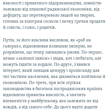
власності і приватного підприємництва, повністю
залежало від планової радянської економіки, від
дефіциту, що перетворювало людей на тварин,
готових за кілограм сосисок і пачку гречки продати
й совість, і голос, і родичів.
Путін, за його власним висловом, як «раб на
галерах», відновлював колишню імперію, не
розуміючи, що тепер змінились умови. По-перше,
немає «залізної завіси» і люди, хоч і небагато, але
можуть їздити за кордон. По-друге, з'явився
інтернет, який знищив цензуру і пропаганду для
тієї частини населення, яка цікавиться політикою й
економікою. По-третє, при всіх огріхах
законодавства в багатьох пострадянських країнах
відновлена приватна власність, а значить
впевненість у майбутньому, яка залежить не від
вождів, а від самого себе. До цього варто додати