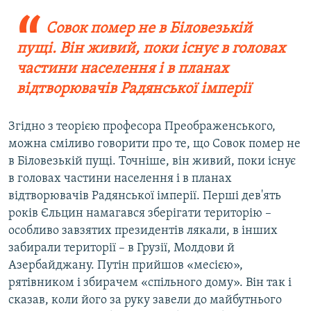
Совок помер не в Біловезькій
пущі. Він живий, поки існує в головах
частини населення і в планах
відтворювачів Радянської імперії
Згідно з теорією професора Преображенського,
можна сміливо говорити про те, що Совок помер не
в Біловезькій пущі. Точніше, він живий, поки існує
в головах частини населення і в планах
відтворювачів Радянської імперії. Перші дев'ять
років Єльцин намагався зберігати територію –
особливо завзятих президентів лякали, в інших
забирали території – в Грузії, Молдови й
Азербайджану. Путін прийшов «месією»,
рятівником і збирачем «спільного дому». Він так і
сказав, коли його за руку завели до майбутнього