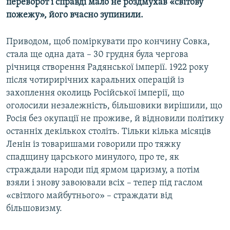
переворот і справді мало не роздмухав «світову
пожежу», його вчасно зупинили.
Приводом, щоб поміркувати про кончину Совка,
стала ще одна дата – 30 грудня була чергова
річниця створення Радянської імперії. 1922 року
після чотирирічних каральних операцій із
захоплення околиць Російської імперії, що
оголосили незалежність, більшовики вирішили, що
Росія без окупації не проживе, й відновили політику
останніх декількох століть. Тільки кілька місяців
Ленін із товаришами говорили про тяжку
спадщину царського минулого, про те, як
страждали народи під ярмом царизму, а потім
взяли і знову завоювали всіх – тепер під гаслом
«світлого майбутнього» – страждати від
більшовизму.